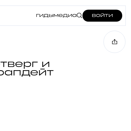
гиды
медиа
войти
етверг и
роапдейт