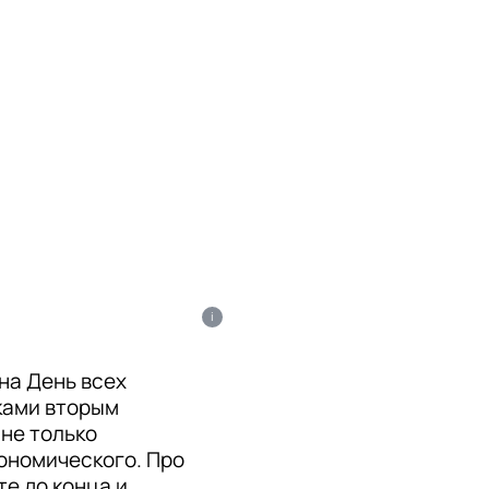
i
на День всех
ками вторым
не только
рономического. Про
е до конца и