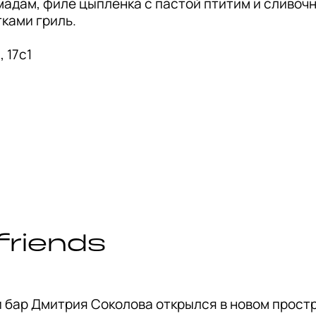
мадам, филе цыплёнка с пастой птитим и сливоч
ками гриль.

friends 
бар Дмитрия Соколова открылся в новом простр