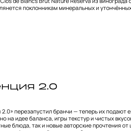
Clos de Blancs Brut Nature Reserva из винограда 
глянется поклонникам минеральных и утончённых
2.0» перезапустил бранчи — теперь их подают еж
о на идее баланса, игры текстур и чистых вкусов
ные блюда, так и новые авторские прочтения от 