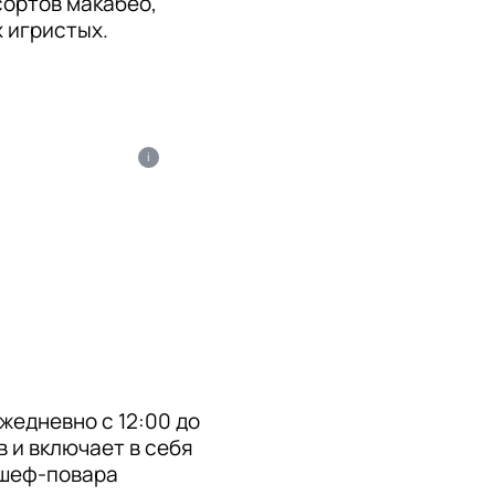
сортов макабео, 
 игристых.
i
едневно с 12:00 до 
 и включает в себя 
шеф-повара 