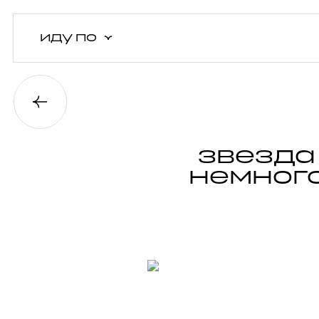
иду
по
звезда 
немного