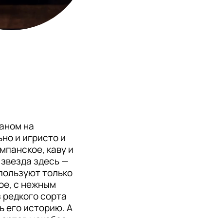
аном на 
о и игристо и 
панское, каву и 
звезда здесь — 
спользуют только 
е, с нежным 
 редкого сорта 
 его историю. А 