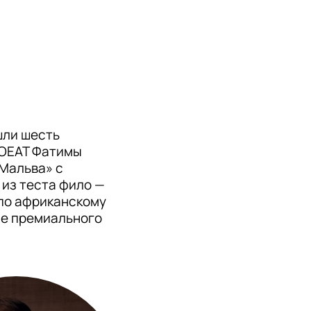
ли шесть 
OEAT Фатимы 
Мальва» с 
из теста фило — 
по африканскому 
е премиального 