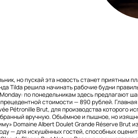
ьник, но пускай эта новость станет приятным пл
а Tilda решила начинать рабочие будни правильн
Monday: по понедельникам здесь предлагают шам
прецедентной стоимости — 890 рублей. Главная 
vée Pétronille Brut, для производства которого и
бранный вручную. Объёмное и пышное, но изящно
у» Domaine Albert Doulet Grande Réserve Brut из
оду — для искушённых гостей, способных оценить