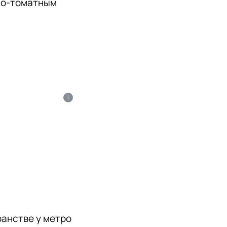
но-томатным 
i
анстве у метро 