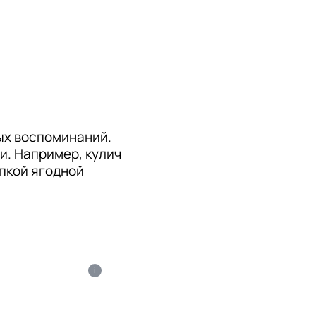
ых воспоминаний. 
. Например, кулич 
пкой ягодной 
i