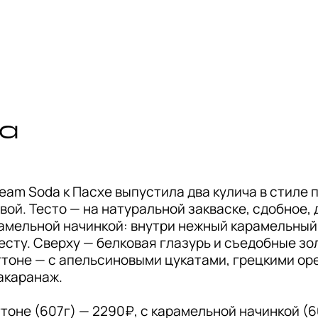
a
am Soda к Пасхе выпустила два кулича в стиле 
ой. Тесто — на натуральной закваске, сдобное, д
амельной начинкой: внутри нежный карамельный 
сту. Сверху — белковая глазурь и съедобные зол
тоне — с апельсиновыми цукатами, грецкими оре
каранаж.

тоне (607г) — 2290₽, с карамельной начинкой (6