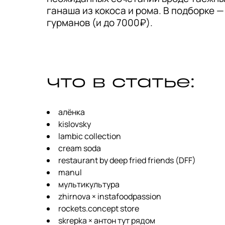
ганаша из кокоса и рома. В подборке —
гурманов (и до 7000₽).
что в статье:
aлёнка
kislovsky
lambic collection
cream soda
restaurant by deep fried friends (DFF)
manul
мультикультура
zhirnova × instafoodpassion
rockets.concept store
skrepka × антон тут рядом