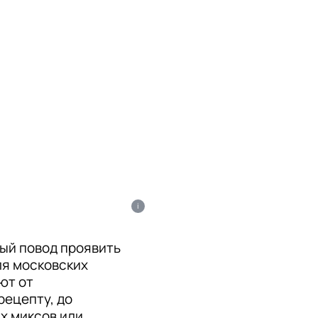
i
ый повод проявить
ля московских
ют от
рецепту, до
х миксов или