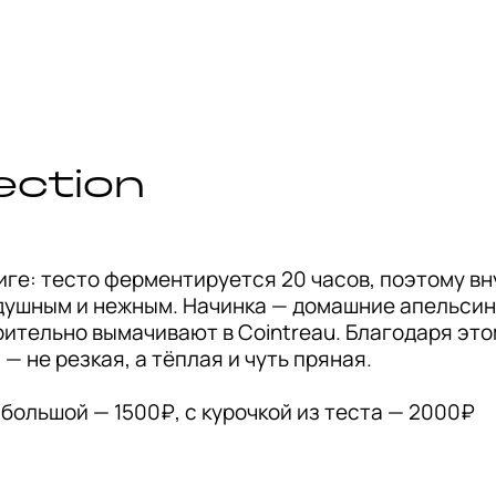
ection
иге: тесто ферментируется 20 часов, поэтому вну
душным и нежным. Начинка — домашние апельсино
рительно вымачивают в Cointreau. Благодаря это
— не резкая, а тёплая и чуть пряная.

большой — 1500₽, с курочкой из теста — 2000₽
