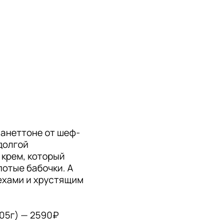
панеттоне от шеф-
олгой 
крем, который 
отые бабочки. А 
хами и хрустящим 
05г) — 2590₽
