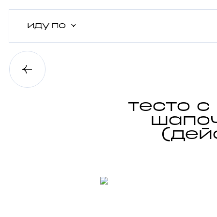
иду
по
тесто с
шапоч
(дей