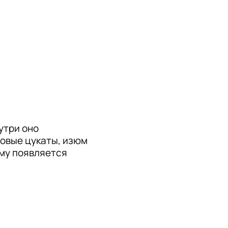
три оно 
вые цукаты, изюм 
му появляется 