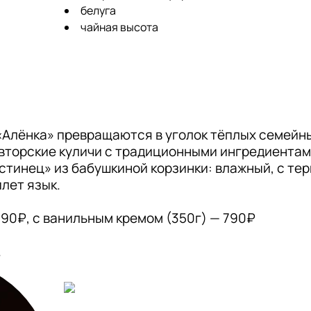
белуга
чайная высота
 «Алёнка» превращаются в уголок тёплых семейн
торские куличи с традиционными ингредиентами
стинец» из бабушкиной корзинки: влажный, с тер
лет язык.

290₽, с ванильным кремом (350г) — 790₽
