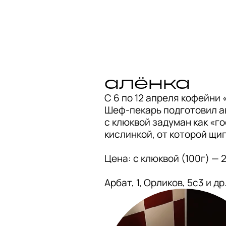
aлёнка
С 6 по 12 апреля кофейни
Шеф-пекарь подготовил ав
с клюквой задуман как «го
кислинкой, от которой щип
Цена: с клюквой (100г) — 