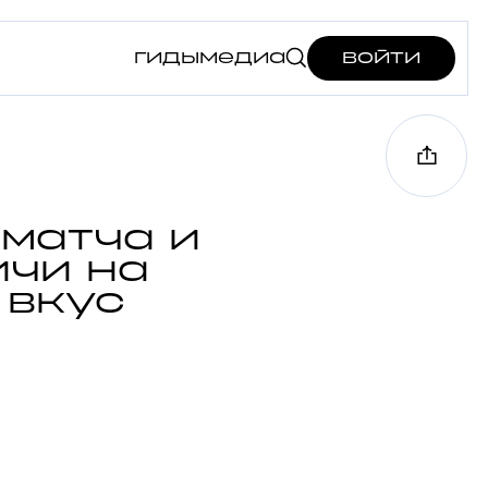
гиды
медиа
войти
 матча и
ичи на
 вкус