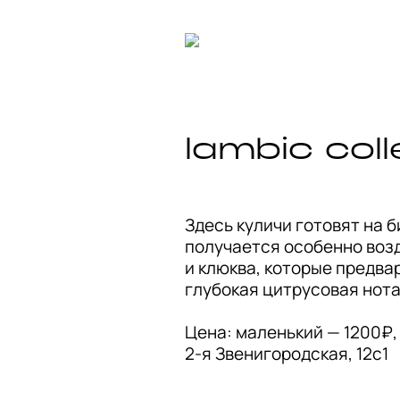
lambic coll
Здесь куличи готовят на б
получается особенно воз
и клюква, которые предва
глубокая цитрусовая нота 
Цена: маленький — 1200₽, 