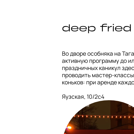
deep fried
Во дворе особняка на Таг
активную программу до ил
праздничных каникул здес
проводить мастер-классы п
коньков: при аренде каждо