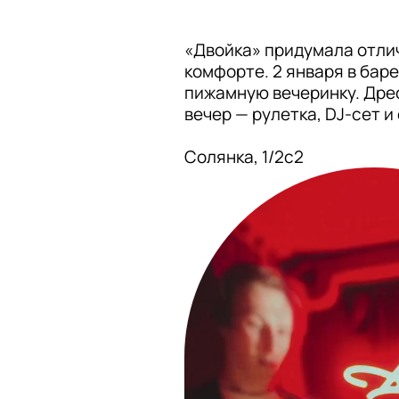
«Двойка» придумала отлич
комфорте. 2 января в бар
пижамную вечеринку. Дрес
вечер — рулетка, DJ-сет и
Солянка, 1/2с2