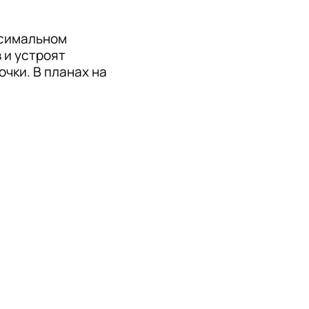
симальном 
и устроят 
ки. В планах на 