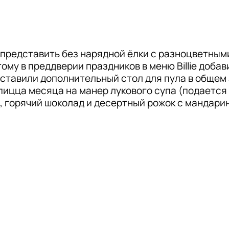
 представить без нарядной ёлки с разноцветными
ому в преддверии праздников в меню Billie добав
ставили дополнительный стол для пула в общем з
пицца месяца на манер лукового супа (подается 
о, горячий шоколад и десертный рожок с мандари