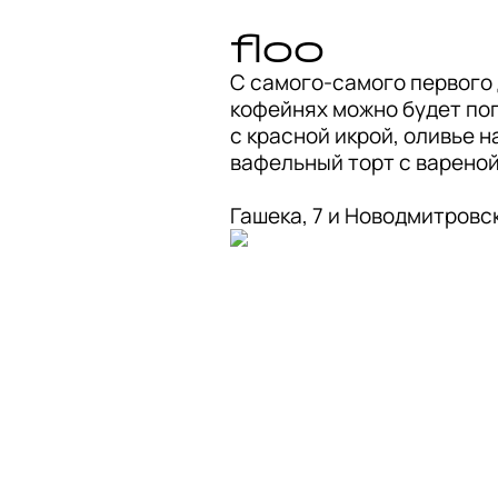
floo
С самого-самого первого д
кофейнях можно будет поп
с красной икрой, оливье н
вафельный торт с вареной
Гашека, 7 и Новодмитровск