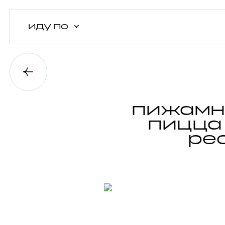
иду
по
пижамна
пицца 
ре