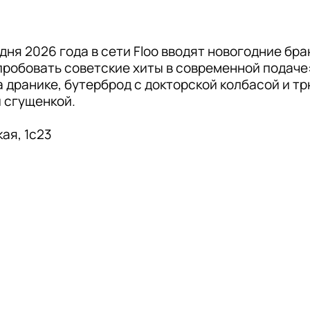
ня 2026 года в сети Floo вводят новогодние бранч
робовать советские хиты в современной подаче:
а дранике, бутерброд с докторской колбасой и т
 сгущенкой.

ая, 1с23 