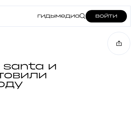
гиды
медиа
войти
 santa и
отовили
оду