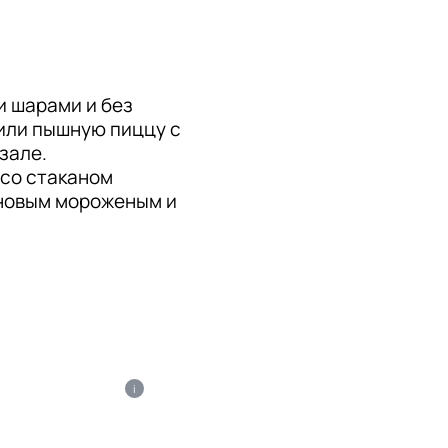
 шарами и без 
или пышную пиццу с 
але. 

со стаканом 
новым мороженым и 
i