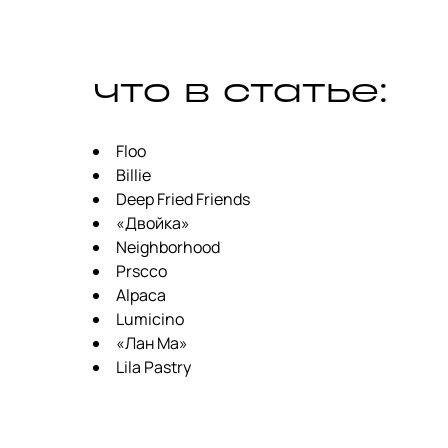
что в статье:
Floo
Billie
Deep Fried Friends
«Двойка»
Neighborhood
Prscco
Alpaca
Lumicino
«Лан Ма»
Lila Pastry