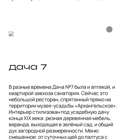
i
дача 7
В разные времена Дача №7 была и аптекой, и 
квартирой завхоза санатория. Сейчас это 
небольшой ресторан, спрятанный прямо на 
территории музея-усадьбы «Архангельское». 
Интерьер стилизован под усадебную дачу 
конца XIX века: резная деревянная мебель, 
веранда, выходящая в зелёный сад, и общий 
дух загородной размеренности. Меню 
смешанное: от суточных щей до палтуса с 