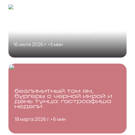
сезон лисичек,
коктейльное дерево и
первый онигири-бар:
гастроафиша недели
16 июля 2026 г.
•
5 мин
безлимитный том ям,
бургеры с черной икрой и
день тунца: гастроафиша
недели
18 марта 2026 г.
•
6 мин