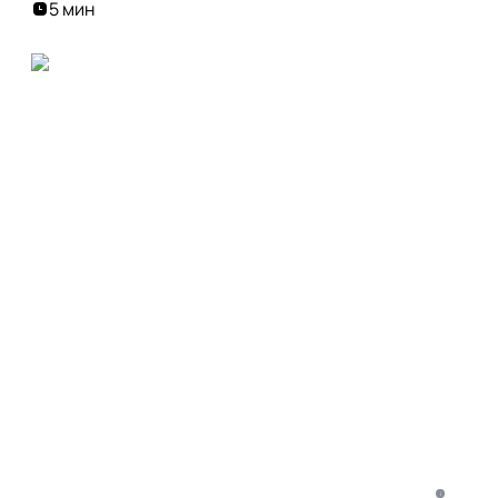
5 мин
i