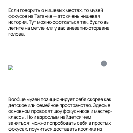
Если говорить о нишевых местах, то музей 
фокусов на Таганке — это очень нишевая 
история. Тут можно сфоткаться так, будто вы 
летите на метле или у вас внезапно оторвана 
голова.
i
Вообще музей позиционирует себя скорее как 
детское или семейное пространство. Здесь в 
основном проводят шоу фокусников и мастер-
классы. Но и взрослым найдется чем 
заняться: можно попробовать себя в простых 
фокусах, поучиться доставать кролика из 