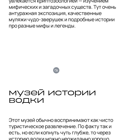
увлекается криптозоологией — изучением 
мифических и загадочных существ. Тут очень 
антуражная экспозиция, качественные 
муляжи чудо-зверушек и подробные истории 
про разные мифы и легенды.
музей истории 
водки
Этот музей обычно воспринимают как чисто 
туристическое развлечение. По факту так и 
есть, но если копнуть чуть глубже, то через 
историю водки можно неожиданно хорошо 