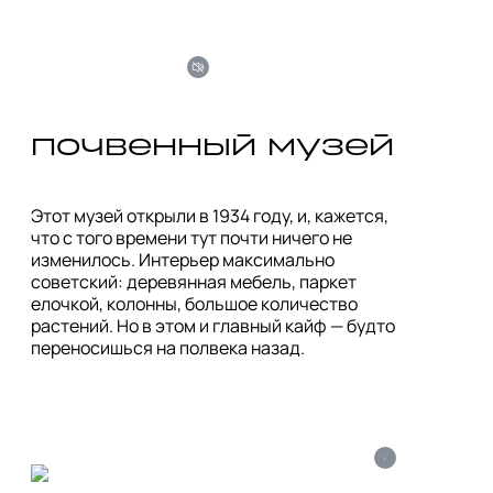
почвенный музей
Этот музей открыли в 1934 году, и, кажется, 
что с того времени тут почти ничего не 
изменилось. Интерьер максимально 
советский: деревянная мебель, паркет 
елочкой, колонны, большое количество 
растений. Но в этом и главный кайф — будто 
переносишься на полвека назад.
i