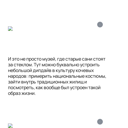
i
И это не просто музей, где старые сани стоят 
за стеклом. Тут можно буквально устроить 
небольшой дипдайв в культуру кочевых 
народов: примерить национальные костюмы, 
зайти внутрь традиционных жилищ и 
посмотреть, как вообще был устроен такой 
образ жизни.
i