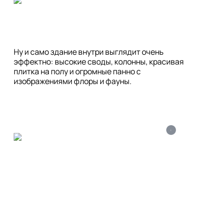
Ну и само здание внутри выглядит очень 
эффектно: высокие своды, колонны, красивая 
плитка на полу и огромные панно с 
изображениями флоры и фауны.
i