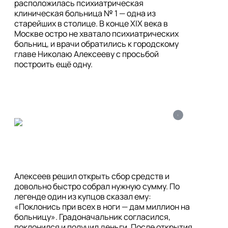
расположилась психиатрическая 
клиническая больница № 1 — одна из 
старейших в столице. В конце XIX века в 
Москве остро не хватало психиатрических 
больниц, и врачи обратились к городскому 
главе Николаю Алексееву с просьбой 
построить ещё одну.
i
Алексеев решил открыть сбор средств и 
довольно быстро собрал нужную сумму. По 
легенде один из купцов сказал ему: 
«Поклонись при всех в ноги — дам миллион на 
больницу». Градоначальник согласился, 
поклонился и получил деньги. После открытия 