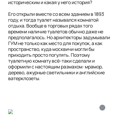
историческим и какая у него история?

Его открыли вместе со всем зданием в 1893 
году, и тогда туалет назывался комнатой 
отдыха. Вообще в торговых рядах того 
времени наличие туалетов обычно даже не 
предполагалось. Но архитекторы задумывали 
ГУМ не только как место для покупок, а как 
пространство, куда москвичи могли бы 
приходить просто погулять. Поэтому 
туалетную комнату всё-таки сделали и 
оформили с настоящим размахом: мрамор, 
дерево, ажурные светильники и английские 
ватерклозеты.
i