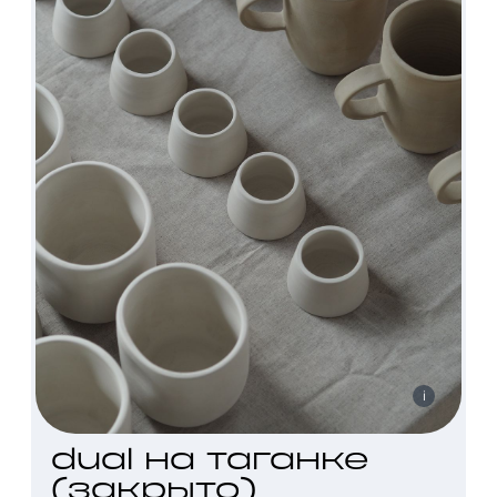
i
dual на таганке
(закрыто)