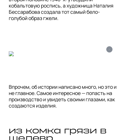
кобальтовую роспись, а художница Наталия 
Бессарабова создала тот самый бело-
голубой образ гжели.
i
Впрочем, об истории написано много, но это и 
не главное. Самое интересное — попасть на 
производство и увидеть своими глазами, как 
создаются изделия. 
из комка грязи в 
шедевр