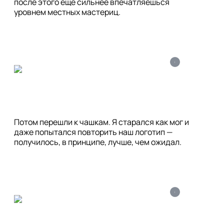
после этого ещё сильнее впечатляешься 
уровнем местных мастериц.
i
Потом перешли к чашкам. Я старался как мог и 
даже попытался повторить наш логотип — 
получилось, в принципе, лучше, чем ожидал.
i