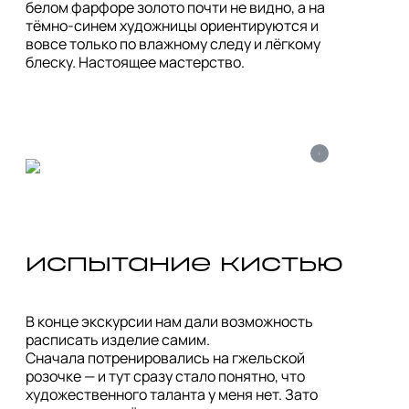
белом фарфоре золото почти не видно, а на 
тёмно-синем художницы ориентируются и 
вовсе только по влажному следу и лёгкому 
блеску. Настоящее мастерство.
i
испытание кистью
В конце экскурсии нам дали возможность 
расписать изделие самим.

Сначала потренировались на гжельской 
розочке — и тут сразу стало понятно, что 
художественного таланта у меня нет. Зато 