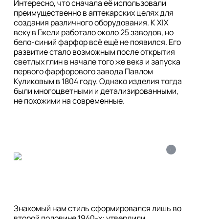
Интересно, что сначала её использовали 
преимущественно в аптекарских целях для 
создания различного оборудования. К XIX 
веку в Гжели работало около 25 заводов, но 
бело-синий фарфор всё ещё не появился. Его 
развитие стало возможным после открытия 
светлых глин в начале того же века и запуска 
первого фарфорового завода Павлом 
Куликовым в 1804 году. Однако изделия тогда 
были многоцветными и детализированными, 
не похожими на современные.
i
Знакомый нам стиль сформировался лишь во 
второй половине 1940-х: утвердили 