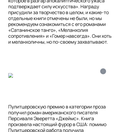
которое в разгар апокалиптического ужаса 
подтверждает силу искусства». Награду 
присудили за творчество в целом, и какие-то 
отдельные книги отмечены не были, но мы 
рекомендуем ознакомиться с его романами 
«Сатанинское танго», «Меланхолия 
сопротивления» и «Гомер навсегда». Они хоть 
i
Пулитцеровскую премию в категории проза 
получил роман американского писателя 
Персиваля Эверетта «Джеймс». Книга 
произвела настоящий фурор в США: помимо 
Пулитцеровской работа получила 