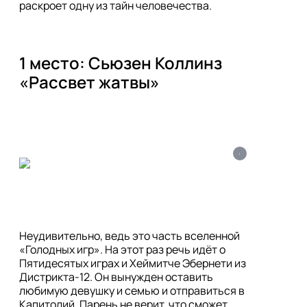
1 место: Сьюзен Коллинз 
i
Неудивительно, ведь это часть вселенной 
«Голодных игр». На этот раз речь идёт о 
Пятидесятых играх и Хеймитче Эбернети из 
Дистрикта-12. Он вынужден оставить 
любимую девушку и семью и отправиться в 
Капитолий. Парень не верит, что сможет 