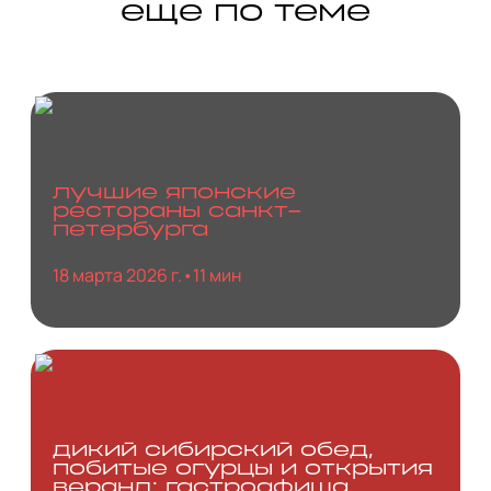
еще по теме
лучшие японские
рестораны санкт-
петербурга
18 марта 2026 г.
•
11 мин
дикий сибирский обед,
побитые огурцы и открытия
веранд: гастроафиша