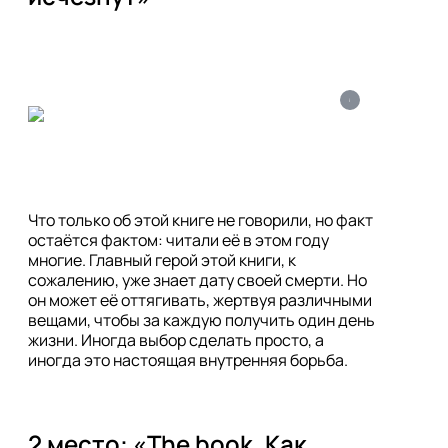
i
Что только об этой книге не говорили, но факт 
остаётся фактом: читали её в этом году 
многие. Главный герой этой книги, к 
сожалению, уже знает дату своей смерти. Но 
он может её оттягивать, жертвуя различными 
вещами, чтобы за каждую получить один день 
жизни. Иногда выбор сделать просто, а 
2 место: «The book. Как 