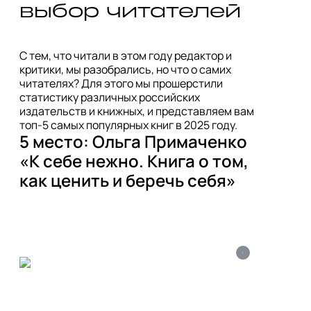
С тем, что читали в этом году редактор и 
критики, мы разобрались, но что о самих 
читателях? Для этого мы прошерстили 
статистику различных российских 
издательств и книжных, и представляем вам 
топ-5 самых популярных книг в 2025 году.
5 место: Ольга Примаченко 
«К себе нежно. Книга о том, 
как ценить и беречь себя»
i