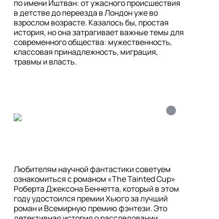
по имени Иштван: от ужасного происшествия 
в детстве до переезда в Лондон уже во 
взрослом возрасте. Казалось бы, простая 
история, но она затрагивает важные темы для 
современного общества: мужественность, 
классовая принадлежность, миграция, 
i
Любителям научной фантастики советуем 
ознакомиться с романом «The Tainted Cup» 
Роберта Джексона Беннетта, который в этом 
году удостоился премии Хьюго за лучший 
роман и Всемирную премию фэнтези. Это 
детективная история о расследовании 