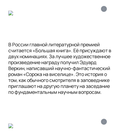
i
В России главной литературной премией 
считается «Большая книга». Её присуждают в 
двух номинациях. За лучшее художественное 
произведение награду получил Эдуард 
Веркин, написавший научно-фантастический 
роман «Сорока на виселице». Это история о 
том, как обычного смотрителя в заповеднике 
приглашают на другую планету на заседание 
i