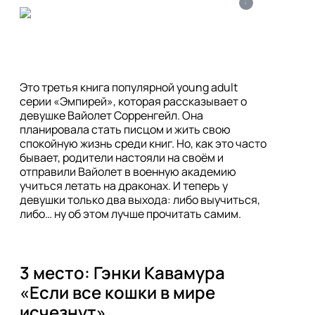
i
Это третья книга популярной young adult 
серии «Эмпирей», которая рассказывает о 
девушке Вайолет Сорренгейл. Она 
планировала стать писцом и жить свою 
спокойную жизнь среди книг. Но, как это часто 
бывает, родители настояли на своём и 
отправили Вайолет в военную академию 
учиться летать на драконах. И теперь у 
девушки только два выхода: либо выучиться, 
либо… ну об этом лучше прочитать самим. 
3 место: Гэнки Кавамура 
«Если все кошки в мире 