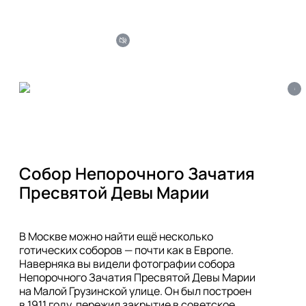
i
Собор Непорочного Зачатия 
Пресвятой Девы Марии
В Москве можно найти ещё несколько 
готических соборов — почти как в Европе. 
Наверняка вы видели фотографии собора 
Непорочного Зачатия Пресвятой Девы Марии 
на Малой Грузинской улице. Он был построен 
в 1911 году, пережил закрытие в советское 