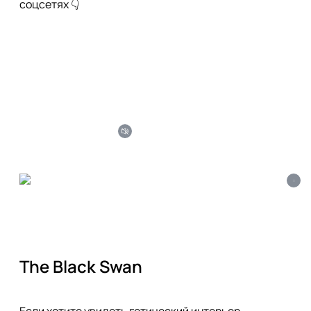
соцсетях 👇
i
The Black Swan
Если хотите увидеть готический интерьер, 