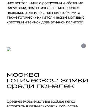
них: воительница с доспехами и жёсткими 
силуэтами, романтичная «принцесса» с 
плащами, рюшами и длинными юбками, а 
также готические и католические мотивы с 
крестами и тёмной драматичной палитрой.
i
москва 
готическая: замки 
среди панелек
Средневековые мотивы вообще легко 
встретить в разных «корах»: goblincore, 