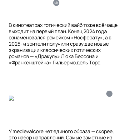
В кинотеатрах готический вайб тоже всё чаще 
выходит на первый план. Конец 2024 года 
ознаменовался ремейком «Носферату», а в 
2025-м зрители получили сразу две новые 
экранизации классических готических 
романов — «Дракулу» Люка Бессона и 
«Франкенштейна» Гильермо дель Торо.
i
У medievalcore нет единого образа — скорее, 
это набор направлений. Самые заметные из 