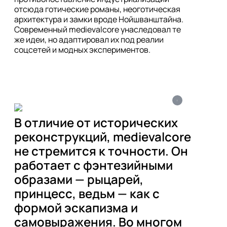
отсюда готические романы, неоготическая 
архитектура и замки вроде Нойшванштайна. 
Современный medievalcore унаследовал те 
же идеи, но адаптировал их под реалии 
i
В отличие от исторических 
реконструкций, medievalcore 
не стремится к точности. Он 
работает с фэнтезийными 
образами — рыцарей, 
принцесс, ведьм — как с 
формой эскапизма и 
самовыражения. Во многом 