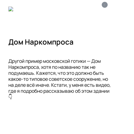
i
Дом Наркомпроса
Другой пример московской готики — Дом 
Наркомпроса, хотя по названию так не 
подумаешь. Кажется, что это должно быть 
какое-то типовое советское сооружение, но 
на деле всё иначе. Кстати, у меня есть видео, 
где я подробно рассказываю об этом здании 
👇