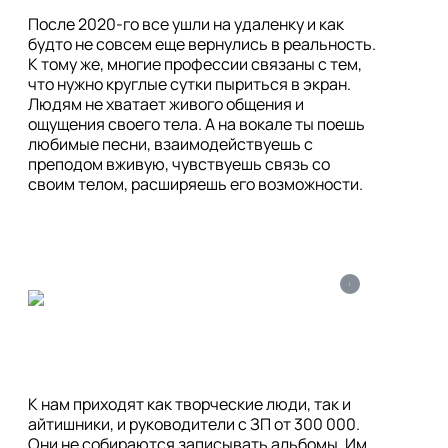
После 2020-го все ушли на удаленку и как 
будто не совсем еще вернулись в реальность. 
К тому же, многие профессии связаны с тем, 
что нужно круглые сутки пыриться в экран. 
Людям не хватает живого общения и 
ощущения своего тела. А на вокале ты поешь 
любимые песни, взаимодействуешь с 
преподом вживую, чувствуешь связь со 
своим телом, расширяешь его возможности. 
i
К нам приходят как творческие люди, так и 
айтишники, и руководители с ЗП от 300 000. 
Они не собираются записывать альбомы. Им 