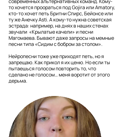
современных альтернативных команд. Кому-
то хочется проораться под Gojira или Amatory, 
кто-то хочет петь Бритни Спирс, Бейонсе или 
ту же Анечку Asti. А кому-то нужна советская 
эстрада: например, на днях в наших стенах 
звучали  «Крылатые качели» и песни 
Магомаева. Бывают даже запросы на мемные 
песни типа «Сидим с бобром за столом».

Нейропесни тоже уже приходят петь, но я 
запрещаю. Как прикол я их ценю. Но если ты 
пытаешься голосом повторить то, что 
сделано не голосом… меня воротит от этого 
дерьма. 