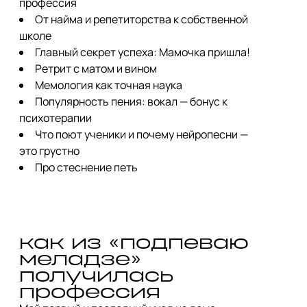
профессия
От найма и репетиторства к собственной
школе
Главный секрет успеха: Мамочка пришла!
Ретрит с матом и вином
Мемология как точная наука
Популярность пения: вокал — бонус к
психотерапии
Что поют ученики и почему нейропесни —
это грустно
Про стеснение петь
как из «подпеваю 
меладзе» 
получилась 