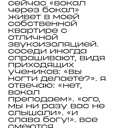
сейчас «вокал 
через бокал» 
живет в моей 
собственной 
квартире с 
отличной 
звукоизоляцией. 
соседи иногда 
спрашивают, видя 
приходящих 
учеников: «вы 
ногти делаете?». я 
отвечаю: «нет, 
вокал 
преподаем». «ого, 
мы ни разу вас не 
слышали». «и 
слава богу!». все 