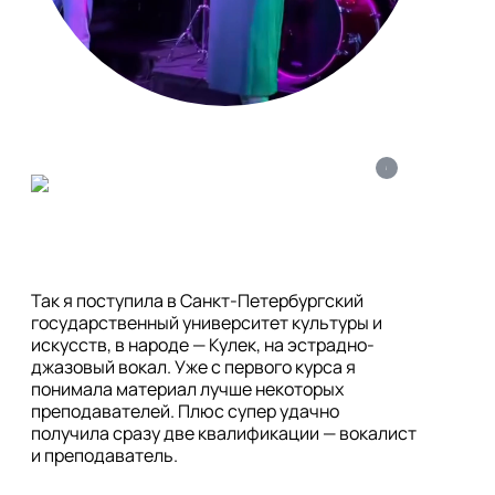
i
Так я поступила в Санкт-Петербургский 
государственный университет культуры и 
искусств, в народе — Кулек, на эстрадно-
джазовый вокал. Уже с первого курса я 
понимала материал лучше некоторых 
преподавателей. Плюс супер удачно 
получила сразу две квалификации — вокалист 
и преподаватель.