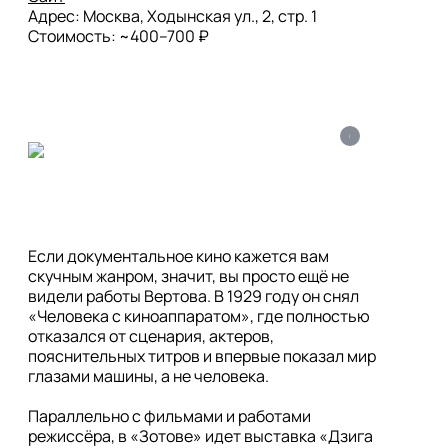
Адрес: Москва, Ходынская ул., 2, стр. 1

Стоимость: ~400–700 ₽
i
Если документальное кино кажется вам 
скучным жанром, значит, вы просто ещё не 
видели работы Вертова. В 1929 году он снял 
«Человека с киноаппаратом», где полностью 
отказался от сценария, актеров, 
пояснительных титров и впервые показал мир 
глазами машины, а не человека. 

Параллельно с фильмами и работами 
режиссёра, в «Зотове» идет выставка «Дзига 