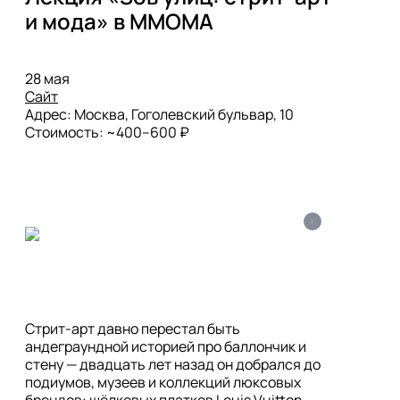
Сайт
Адрес: Москва, Гоголевский бульвар, 10

i
Стрит-арт давно перестал быть 
андеграундной историей про баллончик и 
стену — двадцать лет назад он добрался до 
подиумов, музеев и коллекций люксовых 
брендов: шёлковых платков Louis Vuitton, 