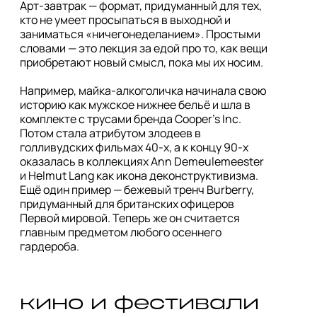
Арт-завтрак — формат, придуманный для тех, 
кто не умеет просыпаться в выходной и 
заниматься «ничегонеделанием». Простыми 
словами — это лекция за едой про то, как вещи 
приобретают новый смысл, пока мы их носим.

Например, майка-алкоголичка начинала свою 
историю как мужское нижнее бельё и шла в 
комплекте с трусами бренда Cooper's Inc. 
Потом стала атрибутом злодеев в 
голливудских фильмах 40-х, а к концу 90-х 
оказалась в коллекциях Ann Demeulemeester 
и Helmut Lang как икона деконструктивизма. 
Ещё один пример — бежевый тренч Burberry, 
придуманный для британских офицеров 
Первой мировой. Теперь же он считается 
главным предметом любого осеннего 
гардероба. 
кино и фестивали