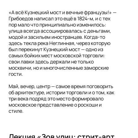
«А всё Кузнецкий мост и вечные французы!» — 
Грибоедов написал это ещё в 1824-м, и с тех 
пор мало что принципиально изменилось: 
улица всегда ассоциировалась с деньгами, 
модой и засильем иностранцев. Когда-то 
здесь текла река Неглинная, через которую 
был перекинут Кузнецкий мост — одно из 
самых бойких мест московской торговли: 
свои лавки здесь держали не только 
москвичи, но и многочисленные заморские 
гости.

Май, вечер, центр — самое время поговорить 
об архитектуре, истории торговли и о том, как 
три века подряд это место формировало 
московское представление о роскоши и 
стиле.
Лекция «Зов улиц: стрит-арт 