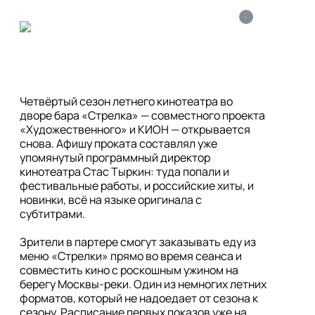
i
Четвёртый сезон летнего кинотеатра во 
дворе бара «Стрелка» — совместного проекта 
«Художественного» и КИОН — открывается 
снова. Афишу проката составлял уже 
упомянутый программный директор 
кинотеатра Стас Тыркин: туда попали и 
фестивальные работы, и российские хиты, и 
новинки, всё на языке оригинала с 
субтитрами. 

Зрители в партере смогут заказывать еду из 
меню «Стрелки» прямо во время сеанса и 
совместить кино с роскошным ужином на 
берегу Москвы-реки. Один из немногих летних 
форматов, который не надоедает от сезона к 
сезону. Расписание первых показов уже на 