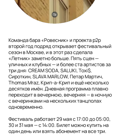
Команда бара «Ровесник» и проекта p2p 
второй год подряд открывает фестивальный 
сезон в Москве, и в этот раз сделала 
«Летник» заметно больше. Пять сцен — 
уличных и клубных — и более ста артистов за 
три дня: CREAM SODA, SALUKI, Toxi$, 
Сироткин, SLAVA MARLOW, Петар Мартич, 
Thomas Mraz, Крип-а-Крип и ещё несколько 
десятков имён. Дневная программа плавно 
переходит в вечернюю, вечерняя — в ночную 
с вечеринками на нескольких танцполах 
одновременно.

Фестиваль работает 29 мая с 17:00 до 05:00, 
30 и 31 мая — с 14:00. Билет можно купить на 
один день или взять абонемент на все три. 