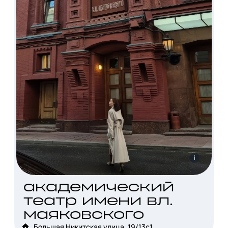
i
академический
театр имени вл.
маяковского
Большая Никитская улица, 19/13с1