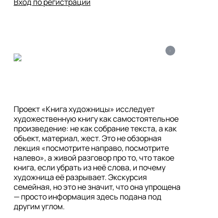
Вход по регистрации
i
Проект «Книга художницы» исследует 
художественную книгу как самостоятельное 
произведение: не как собрание текста, а как 
объект, материал, жест. Это не обзорная 
лекция «посмотрите направо, посмотрите 
налево», а живой разговор про то, что такое 
книга, если убрать из неё слова, и почему 
художница её разрывает. Экскурсия 
семейная, но это не значит, что она упрощена 
— просто информация здесь подана под 
другим углом. 
