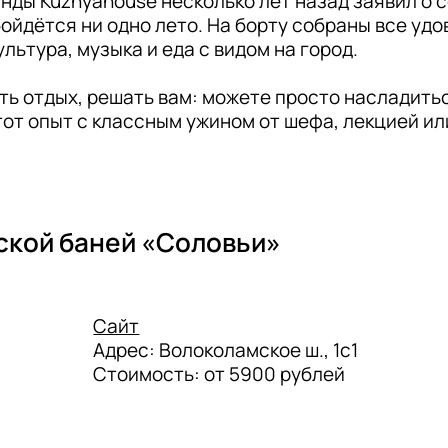
нды Kuznyahouse несколько лет назад заявил о се
бойдётся ни одно лето. На борту собраны все удо
льтура, музыка и еда с видом на город.

ть отдых, решать вам: можете просто насладитьс
от опыт с классным ужином от шефа, лекцией ил
ской баней «Соловьи»
Сайт
Адрес: Волоколамское ш., 1с1

Стоимость: от 5900 рублей