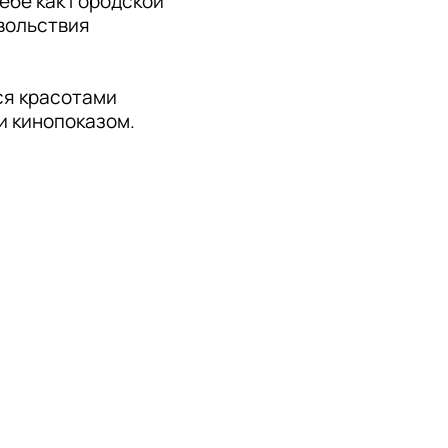
бе как городской 
вольствия 
я красотами 
и кинопоказом. 