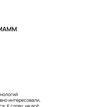
 МАММ
нологий 
вно интересовали, 
. К слову, не всё 