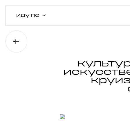
иду
по
культу
искусств
круиз