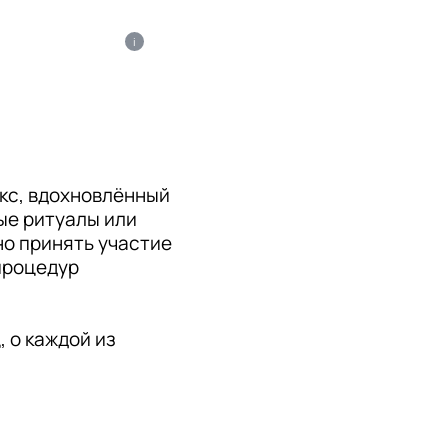
i
с, вдохновлённый 
е ритуалы или 
о принять участие 
процедур 
о каждой из 