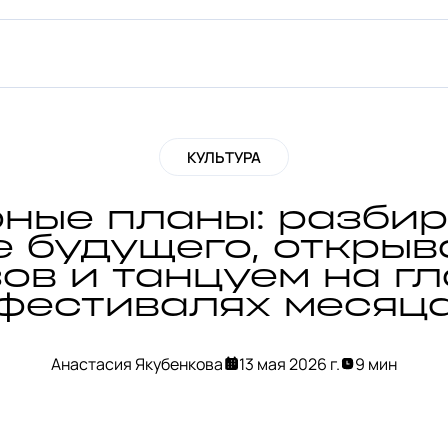
КУЛЬТУРА
рные планы: разбир
е будущего, открыв
ов и танцуем на г
фестивалях месяц
Анастасия Якубенкова
13 мая 2026 г.
9 мин