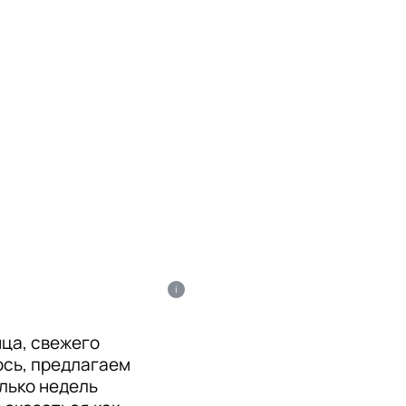
i
нца, свежего
ось, предлагаем
олько недель