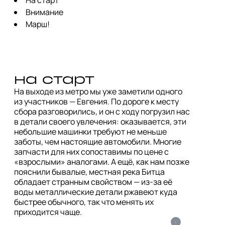
Внимание
Марш!
на старт
На выходе из метро мы уже заметили одного 
из участников — Евгения. По дороге к месту 
сбора разговорились, и он с ходу погрузил нас 
в детали своего увлечения: оказывается, эти 
небольшие машинки требуют не меньше 
заботы, чем настоящие автомобили. Многие 
запчасти для них сопоставимы по цене с 
«взрослыми» аналогами. А ещё, как нам позже 
пояснили бывалые, местная река Битца 
обладает странным свойством — из-за её 
воды металлические детали ржавеют куда 
быстрее обычного, так что менять их 
приходится чаще.
i