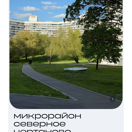
i
микрорайон
северное