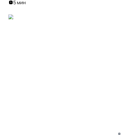
5 мин
i