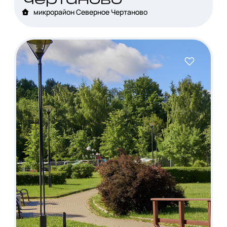
чертаново
микрорайон Северное Чертаново