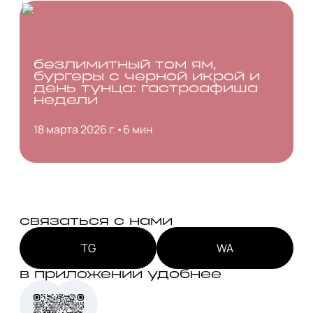
безлимитный том ям,
бургеры с черной икрой и
день тунца: гастроафиша
недели
18 марта 2026 г.
•
6 мин
связаться с нами
TG
WA
в приложении удобнее