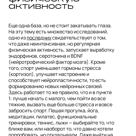
Еще одна база, но не стоит закатывать глаза. 
На эту тему есть множество исследований, 
одно из 
последних
 свидетельствует о том, 
что даже неинтенсивная, но регулярная 
физическая активность, запускает выработку 
эндорфинов, серотонина и BDNF 
(нейротрофический фактор мозга). Кроме 
того, спорт уменьшает гормоны стресса 
(кортизол), улучшает настроение и 
способствует нейропластичности, то есть 
формированию новых нейронных связей. 
Здесь работает то же правило, что и в пункте 
1: лучше начать с малого, чем пойти во все 
тяжкие, вызвать еще больше стресса и вовсе 
забросить спорт. Пешая прогулка, йога, 
медитации, пилатес, функциональные 
тренировки, теннис, лыжи — выбирайте то, что 
ближе вам, или наоборот то, что давно хотели 
попробовать, но откладывали. Даже выйти на 