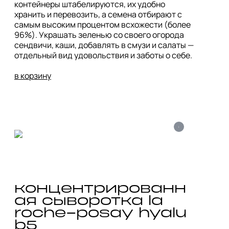
контейнеры штабелируются, их удобно 
хранить и перевозить, а семена отбирают с 
самым высоким процентом всхожести (более 
96%). Украшать зеленью со своего огорода 
сендвичи, каши, добавлять в смузи и салаты — 
отдельный вид удовольствия и заботы о себе. 

в корзину
i
концентрированн
ая сыворотка la 
roche-posay hyalu 
b5