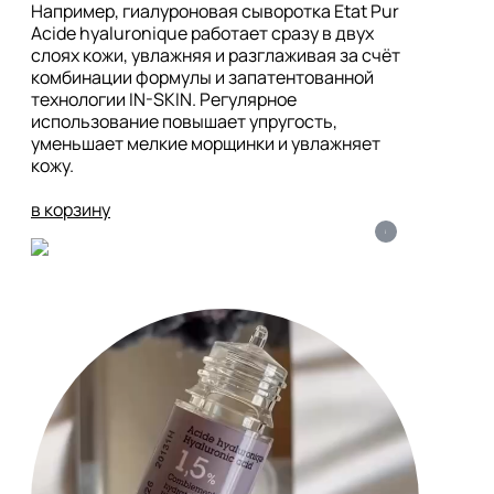
Например, гиалуроновая сыворотка Etat Pur 
Acide hyaluronique работает сразу в двух 
слоях кожи, увлажняя и разглаживая за счёт 
комбинации формулы и запатентованной 
технологии IN-SKIN. Регулярное 
использование повышает упругость, 
уменьшает мелкие морщинки и увлажняет 
кожу. 

в корзину
i