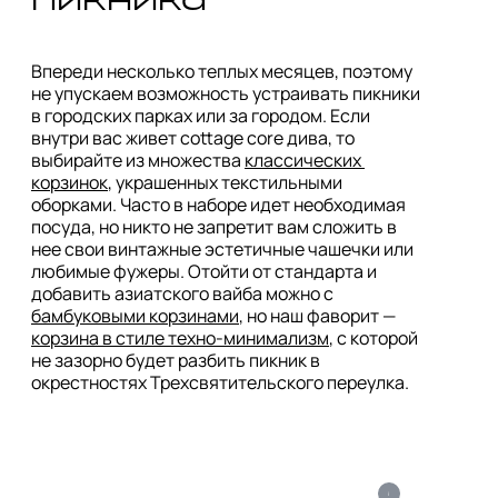
Впереди несколько теплых месяцев, поэтому 
не упускаем возможность устраивать пикники 
в городских парках или за городом. Если 
внутри вас живет cottage core дива, то 
выбирайте из множества 
классических 
корзинок
, украшенных текстильными 
оборками. Часто в наборе идет необходимая 
посуда, но никто не запретит вам сложить в 
нее свои винтажные эстетичные чашечки или 
любимые фужеры. Отойти от стандарта и 
добавить азиатского вайба можно с 
бамбуковыми корзинами
, но наш фаворит — 
корзина в стиле техно-минимализм
, с которой 
не зазорно будет разбить пикник в 
i