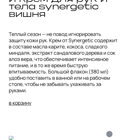
тела synergetic 
вишня
Теплый сезон — не повод игнорировать 
защиту кожи рук. Крем от Synergetic cодержит 
в составе масла карите, кокоса, сладкого 
миндаля, экстракт сандалового дерева и сок 
алоэ вера, что обеспечивает интенсивное 
питание, и в то же время быструю 
впитываемость. Большой флакон (380 мл) 
удобно поставить в ванной или на рабочем 
столе, чтобы не забывать ухаживать за 
руками. 

в корзину
i