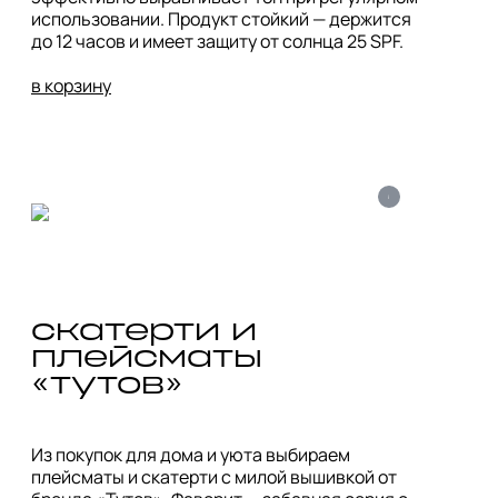
использовании. Продукт стойкий — держится 
до 12 часов и имеет защиту от солнца 25 SPF.

в корзину
i
скатерти и 
плейсматы 
«тутов»
Из покупок для дома и уюта выбираем 
плейсматы и скатерти с милой вышивкой от 