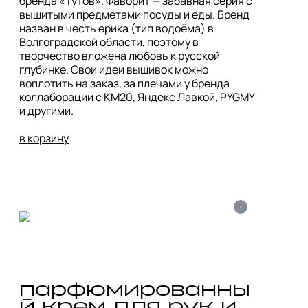
бренда «Тутов». Фаворит — забавная серия с 
вышитыми предметами посуды и еды. Бренд 
назван в честь ерика (тип водоёма) в 
Волгоградской области, поэтому в 
творчество вложена любовь к русской 
глубинке. Свои идеи вышивок можно 
воплотить на заказ, за плечами у бренда 
коллаборации с КМ20, Яндекс Лавкой, PYGMY 
и другими.

в корзину
i
парфюмированны
й крем для рук и 