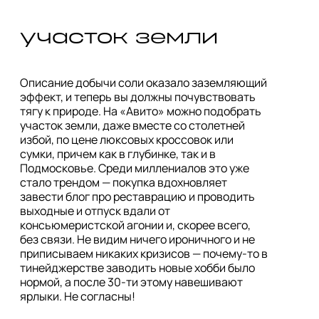
участок земли
Описание добычи соли оказало заземляющий 
эффект, и теперь вы должны почувствовать 
тягу к природе. На «Авито» можно подобрать 
участок земли, даже вместе со столетней 
избой, по цене люксовых кроссовок или 
сумки, причем как в глубинке, так и в 
Подмосковье. Среди миллениалов это уже 
стало трендом — покупка вдохновляет 
завести блог про реставрацию и проводить 
выходные и отпуск вдали от 
консьюмеристской агонии и, скорее всего, 
без связи. Не видим ничего ироничного и не 
приписываем никаких кризисов — почему-то в 
тинейджерстве заводить новые хобби было 
нормой, а после 30-ти этому навешивают 
ярлыки. Не согласны!
