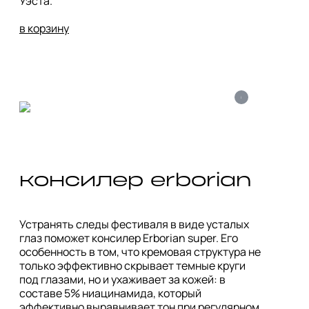
Уэста.  

в корзину
i
консилер erborian
Устранять следы фестиваля в виде усталых 
глаз поможет консилер Erborian super. Его 
особенность в том, что кремовая структура не 
только эффективно скрывает темные круги 
под глазами, но и ухаживает за кожей: в 
составе 5% ниацинамида, который 
эффективно выравнивает тон при регулярном 