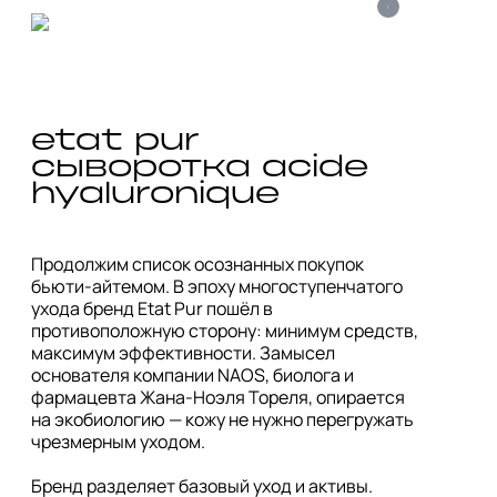
i
etat pur 
cыворотка acide 
hyaluronique
Продолжим список осознанных покупок 
бьюти-айтемом. В эпоху многоступенчатого 
ухода бренд Etat Pur пошёл в 
противоположную сторону: минимум средств, 
максимум эффективности. Замысел 
основателя компании NAOS, биолога и 
фармацевта Жана-Ноэля Тореля, опирается 
на экобиологию — кожу не нужно перегружать 
чрезмерным уходом. 

Бренд разделяет базовый уход и активы. 