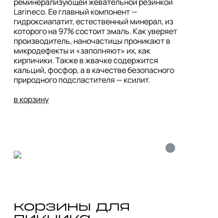
реминерализующей жевательной резинкой 
Larineco. Ее главный компонент — 
гидроксиапатит, естественный минерал, из 
которого на 97% состоит эмаль. Как уверяет 
производитель, наночастицы проникают в 
микродефекты и «заполняют» их, как 
кирпичики. Также в жвачке содержится 
кальций, фосфор, а в качестве безопасного 
природного подсластителя — ксилит. 

в корзину
i
корзины для 