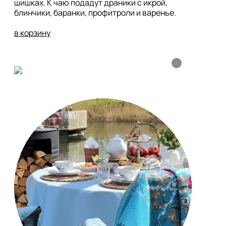
шишках. К чаю подадут драники с икрой, 
блинчики, баранки, профитроли и варенье. 

в корзину
i