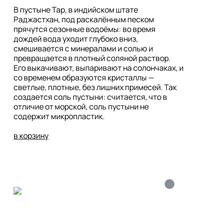
В пустыне Тар, в индийском штате 
Раджастхан, под раскалённым песком 
прячутся сезонные водоёмы: во время 
дождей вода уходит глубоко вниз, 
смешивается с минералами и солью и 
превращается в плотный соляной раствор. 
Его выкачивают, выпаривают на солончаках, и 
со временем образуются кристаллы — 
светлые, плотные, без лишних примесей. Так 
создается соль пустыни: считается, что в 
отличие от морской, соль пустыни не 
содержит микропластик. 

в корзину
i