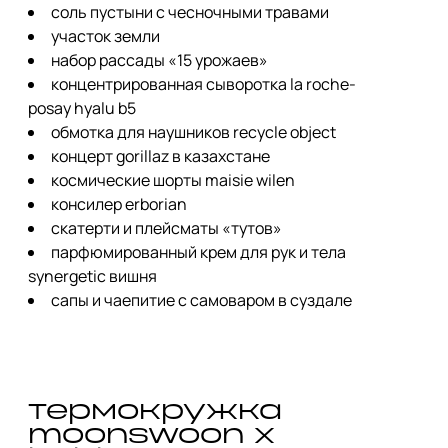
соль пустыни с чесночными травами
участок земли
набор рассады «15 урожаев»
концентрированная сыворотка la roche-
posay hyalu b5
обмотка для наушников recycle object
концерт gorillaz в казахстане
космические шорты maisie wilen
консилер erborian
скатерти и плейсматы «тутов»
парфюмированный крем для рук и тела
synergetic вишня
сапы и чаепитие с самоваром в суздале
термокружка 
moonswoon x 