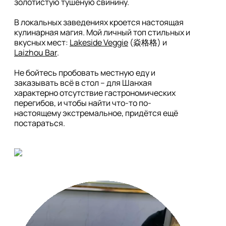
золотистую тушёную свинину.

В локальных заведениях кроется настоящая 
кулинарная магия. Мой личный топ стильных и 
вкусных мест: 
Lakeside Veggie
 (焱格格) и 
Laizhou Bar
.

Не бойтесь пробовать местную еду и 
заказывать всё в стол – для Шанхая 
характерно отсутствие гастрономических 
перегибов, и чтобы найти что-то по-
настоящему экстремальное, придётся ещё 
постараться.