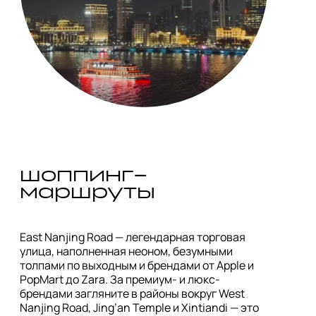
шоппинг-
маршруты
East Nanjing Road — легендарная торговая 
улица, наполненная неоном, безумными 
толпами по выходным и брендами от Apple и 
PopMart до Zara. За премиум- и люкс-
брендами загляните в районы вокруг West 
Nanjing Road, Jing’an Temple и Xintiandi — это 