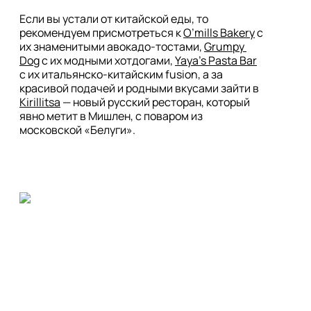
Если вы устали от китайской еды, то 
рекомендуем присмотреться к 
O’mills Bakery
 с 
их знаменитыми авокадо-тостами, 
Grumpy 
Dog
 с их модными хотдогами, 
Yaya’s Pasta Bar
с их итальянско-китайским fusion, а за 
красивой подачей и родными вкусами зайти в 
Kirillitsa
 — новый русский ресторан, который 
явно метит в Мишлен, с поваром из 
московской «Белуги».
