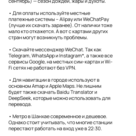
сентябрь) — сезон дождей, жары и духоты.

• Для оплаты используйте местные 
платежные системы – Alipay или WeChatPay 
(лучше их скачать заранее). От налички тоже 
мало кто откажется. А вот с картами других 
стран могут возникнуть проблемы.

• Скачайте мессенджер WeChat. Так как 
Telegram, WhatsApp и Instagram*, а также все 
сервисы Google, на местных сим-картах и Wi-
Fi сетях не работают без VPN.

• Для навигации в городе используют в 
основном Amap и Apple Maps. Не лишним 
будет также скачать Baidu Translator и 
DeepSeek, которые можно использовать для 
перевода.

• Метро в Шанхае современное и дешевое. 
Однако стоит учитывать, что многие станции 
перестают работать на вход уже в 22:30.
