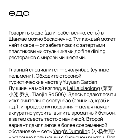
еда
Говорить о еде (да и, собственно, есть) в 
Шанхае можно бесконечно. Тут каждый может 
найти свое — от забегаловки с затертыми 
пластиковыми стульчиками до fine dining 
ресторанов с мировыми шефами.

Главный специалитет — сяолунбао (супные 
пельмени). Обходите стороной 
туристические места у Yuyuan Garden. 
Лучшие, на мой взгляд, в 
Lai Laixiaolong
 (菜菜
小笼·乔艾, Tianjin Rd 506). Здесь подают почти 
исключительно сяолунбао (свинина, краб и 
т.д.), и процесс их поедания — целая наука: 
аккуратно укусить, выпить ароматный бульон, 
а затем съесть тесто с начинкой. Второй 
вариант дамплингов в более современной 
обстановке — сеть 
Yang's Dumpling
 (小杨生煎) 
– жареные пельмешки с бульоном внутри. Для 