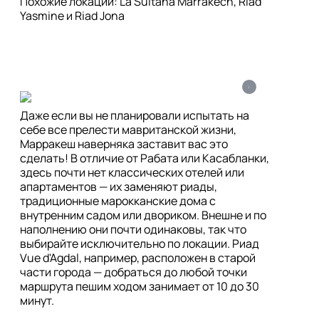
Похожие локации: La Sultana Marrakech, Riad 
Yasmine и Riad Jona
i
Даже если вы не планировали испытать на 
себе все прелести мавританской жизни, 
Марракеш наверняка заставит вас это 
сделать! В отличие от Рабата или Касабланки, 
здесь почти нет классических отелей или 
апартаментов — их заменяют риады, 
традиционные марокканские дома с 
внутренним садом или двориком. Внешне и по 
наполнению они почти одинаковы, так что 
выбирайте исключительно по локации. Риад 
Vue d'Agdal, например, расположен в старой 
части города — добраться до любой точки 
маршрута пешим ходом занимает от 10 до 30 
минут.
