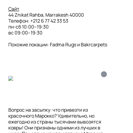
Сайт
44 Znikat Rahba, Marrakesh 40000

Телефон: +212 6 77 42 33 53

пн-сб 10:00–19:30

вс 09:00–19:30

Похожие локации: Fadma Rugs и Bakrcarpets
i
Вопрос на засыпку: что привезти из 
красочного Марокко? Удивительно, но 
ежегодно из страны тысячами вывозятся 
ковры! Они признаны одними из лучших в 