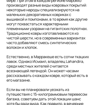
мире. При этом в каждом регионе Марокко 
производят разные виды ковровых покрытий: 
некоторые народы специализируются на 
маленьких декоративных ковриках с 
вышивкой и помпонами, в то время как другие 
могут похвастаться характерными 
племенными узорами на гигантских полотнах. 
Традиционно ковры изготавливаются из 
чистой шерсти, но в современных вариантах 
часто добавляют смесь синтетических 
волокон и хлопок.

Естественно, в Марракеше есть сотни ткацких 
лавок. Однако Исмаил, владелец Lahandira, 
среди местных жителей считается 
всезнающей легендой. Он может часами 
рассказывать о каждом ковре, который есть в 
его магазине. 

Если вы не планировали уезжать из 
путешествия с 15-килограммовым перевесом 
багажа, советуем дать этой локации шанс 
хотя бы ради вида. Как правило, в вечерние 