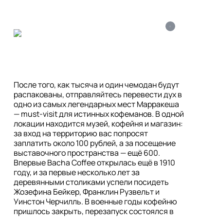
i
После того, как тысяча и один чемодан будут 
распакованы, отправляйтесь перевести дух в 
одно из самых легендарных мест Марракеша 
— must-visit для истинных кофеманов. В одной 
локации находится музей, кофейня и магазин: 
за вход на территорию вас попросят 
заплатить около 100 рублей, а за посещение 
выставочного пространства — ещё 600. 

Впервые Bacha Coffee открылась ещё в 1910 
году, и за первые несколько лет за 
деревянными столиками успели посидеть 
Жозефина Бейкер, Франклин Рузвельт и 
Уинстон Черчилль. В военные годы кофейню 
пришлось закрыть, перезапуск состоялся в 