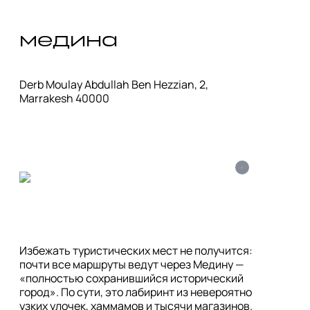
медина
Derb Moulay Abdullah Ben Hezzian, 2, 
Marrakesh 40000
i
Избежать туристических мест не получится: 
почти все маршруты ведут через Медину — 
«полностью сохранившийся исторический 
город». По сути, это лабиринт из невероятно 
узких улочек, хаммамов и тысячи магазинов. 