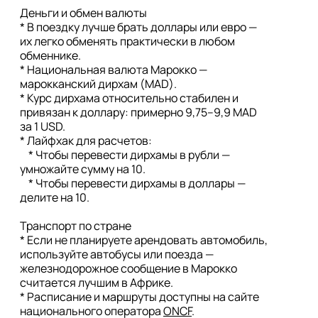
Деньги и обмен валюты

* В поездку лучше брать доллары или евро — 
их легко обменять практически в любом 
обменнике.

* Национальная валюта Марокко — 
марокканский дирхам (MAD).

* Курс дирхама относительно стабилен и 
привязан к доллару: примерно 9,75–9,9 MAD 
за 1 USD.

* Лайфхак для расчетов:

    * Чтобы перевести дирхамы в рубли — 
умножайте сумму на 10.

    * Чтобы перевести дирхамы в доллары — 
делите на 10.

Транспорт по стране

* Если не планируете арендовать автомобиль, 
используйте автобусы или поезда — 
железнодорожное сообщение в Марокко 
считается лучшим в Африке.

* Расписание и маршруты доступны на сайте 
национального оператора 
ONCF
.
