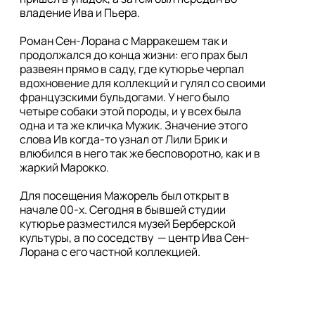
владение Ива и Пьера. 

Роман Сен-Лорана с Марракешем так и 
продолжался до конца жизни: его прах был 
развеян прямо в саду, где кутюрье черпал 
вдохновение для коллекций и гулял со своими 
французскими бульдогами. У него было 
четыре собаки этой породы, и у всех была 
одна и та же кличка Мужик. Значение этого 
слова Ив когда-то узнал от Лили Брик и 
влюбился в него так же бесповоротно, как и в 
жаркий Марокко.

Для посещения Мажорель был открыт в 
начале 00-х. Сегодня в бывшей студии 
кутюрье разместился музей Берберской 
культуры, а по соседству  — центр Ива Сен-
Лорана с его частной коллекцией.