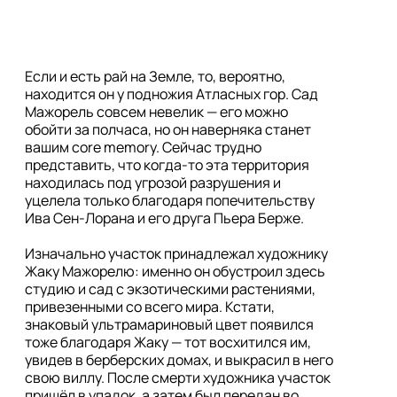
Если и есть рай на Земле, то, вероятно, 
находится он у подножия Атласных гор. Сад 
Мажорель совсем невелик — его можно 
обойти за полчаса, но он наверняка станет 
вашим core memory. Сейчас трудно 
представить, что когда-то эта территория 
находилась под угрозой разрушения и 
уцелела только благодаря попечительству 
Ива Сен-Лорана и его друга Пьера Берже.

Изначально участок принадлежал художнику 
Жаку Мажорелю: именно он обустроил здесь 
студию и сад с экзотическими растениями, 
привезенными со всего мира. Кстати, 
знаковый ультрамариновый цвет появился 
тоже благодаря Жаку — тот восхитился им, 
увидев в берберских домах, и выкрасил в него 
свою виллу. После смерти художника участок 
пришёл в упадок, а затем был передан во 