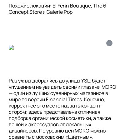
Похожие локации: El Fenn Boutique, The 6 
Concept Store и Galerie Pop
i
Раз уж вы добрались до улицы YSL, будет 
упущением не увидеть своими глазами MORO 
— один из лучших сувенирных магазинов в 
мире по версии Financial Times. Конечно, 
корректнее это место назвать концепт-
стором: здесь представлена отличная 
подборка органической косметики, а также 
вещей и аксессуаров от локальных 
дизайнеров. По уровню цен MORO можно 
сравнить с московским «Цветным».
