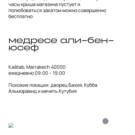
часы крыша магазина пустует и 
полюбоваться закатом можно совершенно 
бесплатно.
медресе али-бен-
юсеф
Kaâtab, Marrakech 40000

ежедневно 09:00 – 19:00

Похожие локации: дворец Бахия, Кубба 
Альморавид и мечеть Кутубия
i