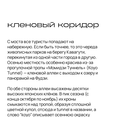
кленовый коридор 
С моста все туристы попадают на 
набережную. Если быть точнее, то это череда 
живописных парков на берегу Кавагути, 
перекинутая из одной части города в другую. 
Осенью местность особенно красива из-за 
прогулочной тропы «Момидзи Туннель» (Koyo 
Tunnel) — кленовой аллеи с выходом к озеру и 
панорамой на Фудзи.

По обе стороны аллеи высажены десятки 
высоких японских клёнов. В пик сезона (с 
конца октября по ноябрь) их кроны 
смыкаются над тропой, образуя сплошной 
цветной купол, отсюда и tunnel в названии, а 
слово “koyo” описывает осеннюю окраску 