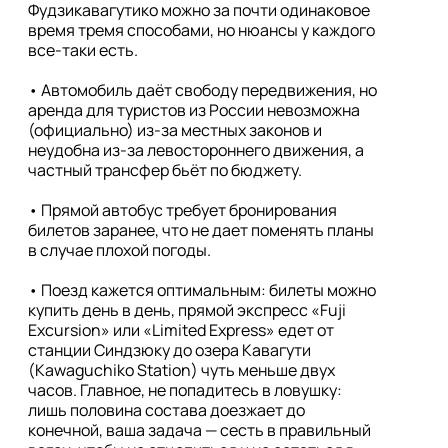
Фудзикавагутико можно за почти одинаковое 
время тремя способами, но нюансы у каждого 
все-таки есть.

• Автомобиль даёт свободу передвижения, но 
аренда для туристов из России невозможна 
(официально) из-за местных законов и 
неудобна из-за левостороннего движения, а 
частный трансфер бьёт по бюджету. 

• Прямой автобус требует бронирования 
билетов заранее, что не дает поменять планы 
в случае плохой погоды.

• Поезд кажется оптимальным: билеты можно 
купить день в день, прямой экспресс «Fuji 
Excursion» или «Limited Express» едет от 
станции Синдзюку до озера Кавагути 
(Kawaguchiko Station) чуть меньше двух 
часов. Главное, не попадитесь в ловушку: 
лишь половина состава доезжает до 
конечной, ваша задача — сесть в правильный 