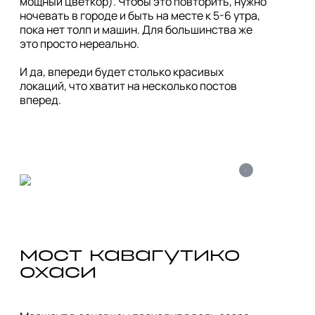
мощный цветкор). Чтобы это повторить, нужно 
ночевать в городе и быть на месте к 5-6 утра, 
пока нет толп и машин. Для большинства же 
это просто нереально.

И да, впереди будет столько красивых 
локаций, что хватит на несколько постов 
i
мост кавагутико 
охаси 