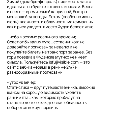
Зимой (декабрь-февраль) видимость часто 
идеальна, но будьте готовы к морозам. Весна 
и осень — время самой капризной, быстро 
меняющейся погоды. Летом (особенно июнь-
июль) влажность и облачность максимальны, 
как и риск увидеть вместо Фудзи белое пятно.

- небо в режиме реального времени;

Совет от бывалых путешественников: не 
доверяйте прогнозам за неделю и не 
покупайте билеты на транспорт заранее. Без 
горы поездка в Фудзикавагутико не имеет 
смысла. Пользуйтесь 
isfujivisible.com
 — это 
сайт с веб-камерами в режиме 24/7 и 
разнообразными прогнозами. 

- утро vs вечер; 

Статистика — друг путешественника. Высокие 
шансы на хорошую видимость уходят к 
ранним пташкам, которые прибудут на 
станцию до того, как дневная облачность 