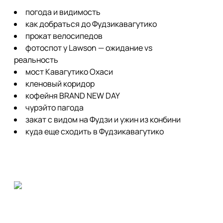
погода и видимость
как добраться до Фудзикавагутико
прокат велосипедов
фотоспот у Lawson — ожидание vs
реальность
мост Кавагутико Охаси
кленовый коридор
кофейня BRAND NEW DAY
чурэйто пагода
закат с видом на Фудзи и ужин из конбини
куда еще сходить в Фудзикавагутико