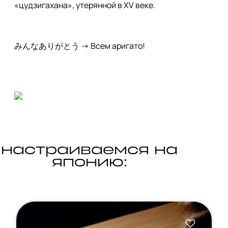
«цудзигахана», утерянной в XV веке. 
みんなありがとう → Всем аригато!
настраиваемся на
японию: