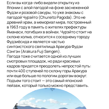
Если вы когда-либо видели открытку из 
Японии с алой пагодой на фоне заснеженной 
Фудзи и розовой сакуры, то уже знакомы с 
пагодой Чурэйто (Chureito Pagoda). Это не 
древний храм, а мемориал мира, построенный 
в 1963 году в память о жителях префектуры 
Яманаси, погибших в войнах. Чурэйто стоит на 
склоне холма, относится к соседнему городу 
Фудзиёсида и является частью 
синтоистского святилища Аракура Фудзи 
Сэнгэн (Arakura Fuji Sengen). 

Пагода тоже считается одной из лучших 
смотровых площадок, но ради красивых 
кадров придется преодолеть непростой путь: 
почти 400 ступеней по склону горы Аракура 
или еще больше по пологим дорогам вокруг. 
Подъем того стоит — это самый японский 