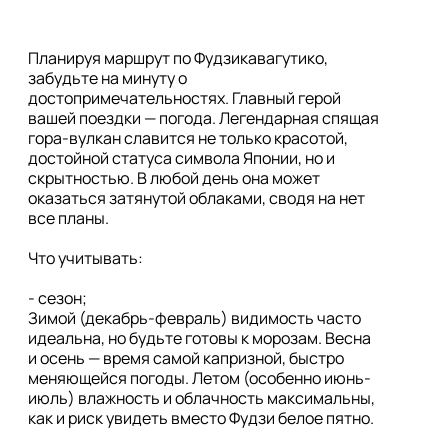
Планируя маршрут по Фудзикавагутико, 
забудьте на минуту о 
достопримечательностях. Главный герой 
вашей поездки — погода. Легендарная спящая 
гора-вулкан славится не только красотой, 
достойной статуса символа Японии, но и 
скрытностью. В любой день она может 
оказаться затянутой облаками, сводя на нет 
все планы.

Что учитывать:

- сезон;

Зимой (декабрь-февраль) видимость часто 
идеальна, но будьте готовы к морозам. Весна 
и осень — время самой капризной, быстро 
меняющейся погоды. Летом (особенно июнь-
июль) влажность и облачность максимальны, 
как и риск увидеть вместо Фудзи белое пятно.
