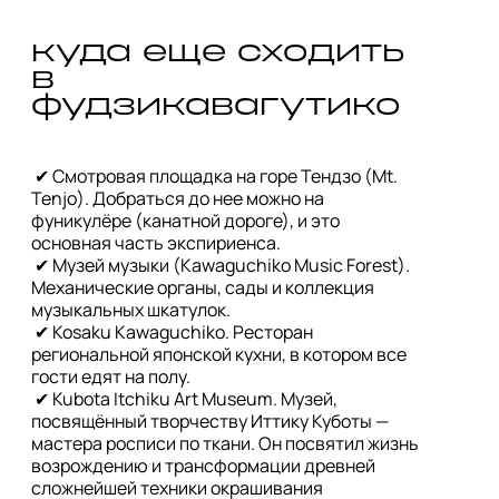
куда еще сходить 
в 
фудзикавагутико
 ✔ Смотровая площадка на горе Тендзо (Mt. 
Tenjo). Добраться до нее можно на 
фуникулёре (канатной дороге), и это 
основная часть экспириенса.

 ✔ Музей музыки (Kawaguchiko Music Forest). 
Механические органы, сады и коллекция 
музыкальных шкатулок. 

 ✔ Kosaku Kawaguchiko. Ресторан 
региональной японской кухни, в котором все 
гости едят на полу.  

 ✔ Kubota Itchiku Art Museum. Музей, 
посвящённый творчеству Иттику Куботы — 
мастера росписи по ткани. Он посвятил жизнь 
возрождению и трансформации древней 
сложнейшей техники окрашивания 