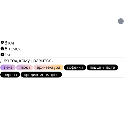
i
3 км
8 точек
1 ч
Для тех, кому нравится:
зима
парки
архитектура
кофейни
пицца и паста
европа
средиземноморье