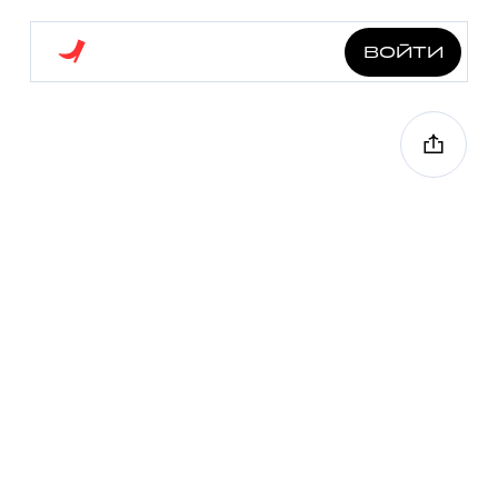
войти
забытая история
царицына
3.0 км
8 точек
1 ч