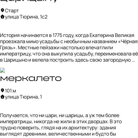
Старт
улица Тюрина, 1с2
История начинается в 1775 году, когда Екатерина Великая 
проезжала мимо усадьбы с необычным названием «Чёрная 
Грязь». Местные пейзажи настолько впечатлили 
императрицу, что она выкупила усадьбу, переименовала её 
в Царицыно и велела построить здесь свою загородную 
резиденцию.

Проект поручили архитектору Василию Баженову. Он 
меркалето
задумал масштабный дворцово-парковый ансамбль, но 
101 м
работа продвигалась непросто: Екатерина постоянно 
улица Тюрина, 1
вмешивалась в процесс, ей многое не нравилось, и в итоге 
архитектора вовсе отстранили от строительства.

Получается, что ни цари, ни царицы, а уж тем более 
В 1786 году проект передали Матвею Казакову. Он 
императрицы, никогда не жили в этих дворцах. В это 
переработал первоначальный замысел и продолжил 
трудно поверить, глядя на их архитектуру: здания 
возведение ансамбля. Однако через десять лет 
выглядят древними, величественными и будто бы 
императрица умерла, а без её интереса Царицыно 