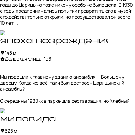
годы до Царицыно тоже никому особо не было дела. В 1930-
е годы предпринимались попытки превратить его в музей: 
его действительно открыли, но просуществовал он всего 
10 лет. 

Были и попытки провести реставрацию. В конце 1920-х 
годов отремонтировали ворота, несколько павильонов и 
эпоха возрождения
привели в порядок пруды, но до главного дворца руки так и 
148 м
не дошли.

Дольская улица, 1с6
Единственным зданием, которое начали использовать, 
стал Хлебный дом — квадратная постройка рядом с 
Мы подошли к главному зданию ансамбля — Большому 
основным корпусом. Его использовали как коммуналку, 
дворцу. Когда же всё-таки был достроен Царицынский 
причем она просуществовала аж до 1970-х. 

ансамбль?

Время шло, а Царицыно, по сути, так и оставалось в 
С середины 1980-х в парке шла реставрация, но Хлебный 
забвении.
дом и Большой дворец долгое время оставались в руинах 
— не было ясности, что с ними делать.

миловида
Инициативу взял на себя мэр Москвы Юрий Лужков, и в 
325 м
2005 году стартовали работы по восстановлению зданий. 