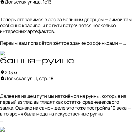
Дольская улица, 1с13
Такое решение вызвало споры: искусствоведы, 
архитекторы и реставраторы настаивали на том, что 
комплекс лучше сохранить в виде руин, чтобы не потерять 
Теперь отправимся в лес за Большим дворцом — зимой там 
историческую подлинность.

особенно красиво, и по пути встречается несколько 
интересных артефактов.

Но у Лужкова были свои планы. В итоге 2 сентября 2007 
года, в День города, дворцовый комплекс Царицыно 
Первым вам попадётся жёлтое здание со сфинксами — 
торжественно открыли для посетителей.
павильон «Миловида». Он был построен в 19 веке и 
сдавался под торговлю чаем и самоварами. Забавный 
факт: до 1856 года пить чай в Царицыне было запрещено 😐

башня-руина
203 м
Свое назначение павильон сохраняет и сегодня — сейчас 
Дольская ул., 1, стр. 18
здесь работает кофейня. Можно взять согревающий 
напиток и полюбоваться потрясающим видом с холма на 
пруды.
Далее на нашем пути мы наткнёмся на руины, которые на 
первый взгляд выглядят как остатки средневекового 
замка. Однако на самом деле это тоже постройка 19 века — 
в то время была мода на искусственные руины.

Сооружение служило своеобразной смотровой площадкой: 
гуляющие по парку поднимались на башню и любовались 