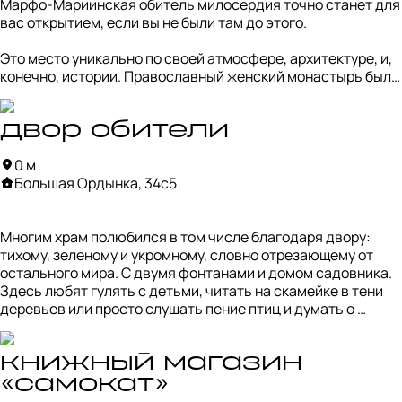
которые скрыты от любопытных глаз пышной листвой. На 
Марфо-Мариинская обитель милосердия точно станет для 
трёх фасадах 12 мозаик с изображением церквей — это 
вас открытием, если вы не были там до этого.

память о замоскворецких храмах, снесенных после 1917 
года.
Это место уникально по своей атмосфере, архитектуре, и, 
конечно, истории. Православный женский монастырь был 
основан в 1909 году княгиней Елизаветой Фёдоровной 
(сестрой последней российской императрицы Александры 
Фёдоровны), решившей принять монашество после смерти 
двор обители
мужа. 

0 м
Большая Ордынка, 34с5
На территории обители три храма. Главный — Собор 
Покрова Пресвятой Богородицы — был построен 
знаменитым архитектором Алексеем Щусевым, которого 
Многим храм полюбился в том числе благодаря двору: 
многие больше знают как автора мавзолея, 
тихому, зеленому и укромному, словно отрезающему от 
констуктивистских зданий и сталинских домов. На 
остального мира. С двумя фонтанами и домом садовника. 
западном фасаде красуется мозаичная икона Спаса 
Здесь любят гулять с детьми, читать на скамейке в тени 
Нерукотворного, выполненная Михаилом Нестеровым. Он 
деревьев или просто слушать пение птиц и думать о 
же автор внутренних росписей, которые отличают храм 
вечном. 

сюжетами и орнаментами.
По возможности зайдите в дом-музей Великой княгини 
книжный магазин
Елизаветы Феодоровны (где она провела последние годы 
«самокат»
своей жизни) и не забудьте про церковную лавку с 