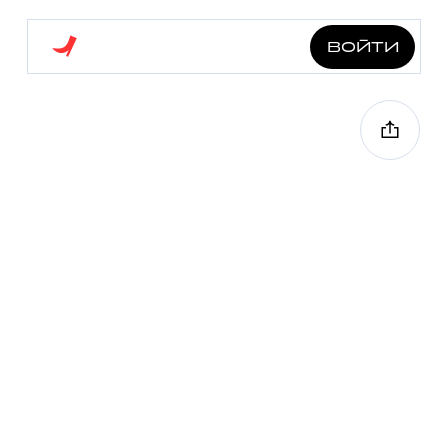
войти
вдох-выдох на ордынке
2.5 км
9 точек
2 ч