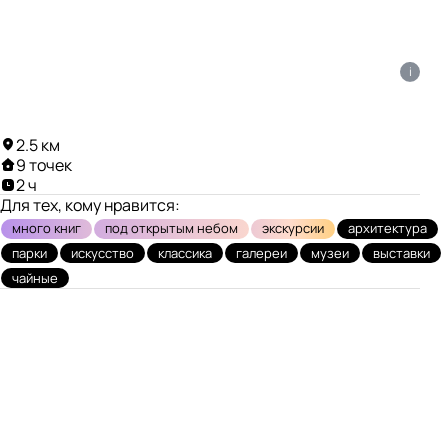
i
2.5 км
9 точек
2 ч
Для тех, кому нравится:
много книг
под открытым небом
экскурсии
архитектура
парки
искусство
классика
галереи
музеи
выставки
чайные