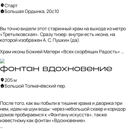
Старт
Большая Ордынка, 20с10
Вы точно видели этот старинный храм на выходе из метро 
«Третьяковская». Сразу тизер: внутри есть икона, на 
которой изображен А. С. Пушкин (да).

Храм иконы Божией Матери «Всех скорбящих Радость» 
интересен тем, что его в разное время создавали два 
великих архитектора: трапезную и колокольню в 1780-е 
годы выполнил Василий Баженов, а ротонду с 
фонтан вдохновение
полусферическим куполом — Осип Бове, после пожара 1812 
205 м
года.

Большой Толмачёвский пер.
Внутри обратите внимание на отлично сохранившийся 
интерьер. Особенно примечателен ампирный иконостас и 
После того, как вы побыли в тишине храма и дворика при 
пол, покрытый чугунными плитами. 

нем, идем на шум воды: через небольшой сквер и коридор 
домов пробираемся к «Фонтану искусств», также 
Местная святыня — чудотворная икона Божией Матери 
известному как фонтан «Вдохновение». 

«Всех скорбящих Радость» (XVII в.). Также здесь хранится 
икона со святителем Филаретом, в клейме (сюжете) 