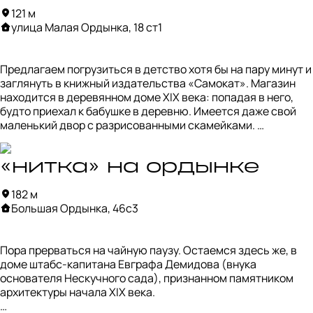
изделиями, выполненными в местной мастерской. 

121 м
улица Малая Ордынка, 18 ст1
На территории  проводятся городские благотворительные 
фестивали, следить за расписанием можно в соцсетях.
Предлагаем погрузиться в детство хотя бы на пару минут и 
заглянуть в книжный издательства «Самокат». Магазин 
находится в деревянном доме XIX века: попадая в него, 
будто приехал к бабушке в деревню. Имеется даже свой 
маленький двор с разрисованными скамейками. 

Издательство «Самокат» — первое независимое детское 
книжное издательство в России. Среди его книг — лучшее, 
«нитка» на ордынке
что можно найти в литературном мире разных стран, в 
182 м
переводах более чем с 15 языков. Авторы многих текстов и 
Большая Ордынка, 46с3
иллюстраций — лауреаты престижных премий. Тут вы 
сможете полистать книжки, посмотреть иллюстрации и, 
возможно, купить что-то в подарок. 

Пора прерваться на чайную паузу. Остаемся здесь же, в 
доме штабс-капитана Евграфа Демидова (внука 
Каждую неделю для юных читателей проводятся 
основателя Нескучного сада), признанном памятником 
тематические мероприятия и выставки, а также книжный 
архитектуры начала XIX века. 

клуб.