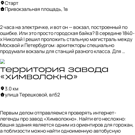
Старт
Привокзальная площадь, 1в
2 часа на электричке, и вот он — вокзал, построенный по 
ошибке. Или это просто городская байка? В середине 1840-
х Николай I решил проложить стальную магистраль между 
Москвой и Петербургом: архитекторы специально 
продумали вокзалы для станций разного класса. Для 
уездного городка Клина выбрали станцию 2-го типа, 
длиной около 90 метров. Однако, по слухам, один инженер 
попросту перепутал чертежи, и здесь появился 115-
территория завода
метровый кирпичный монстр с фасадами в нишах, 
«химволокно»
закруглёнными торцами и чугунными колоннами. Шика 
добавили и наработки главы путей сообщения, генерала 
3.0 км
Павла Клейнмихеля, предложившего сделать русско-
улица Терешковой, вл52
византийские окна и арки во флорентийском стиле. Чем не 
Dolce Vita!
Первым делом отправляемся проверять интернет-
легенды про завод «Химволокно». Найти его несложно: 
башня здания является одним из ориентиров для горожан, 
а поблизости можно найти одноименную автобусную 