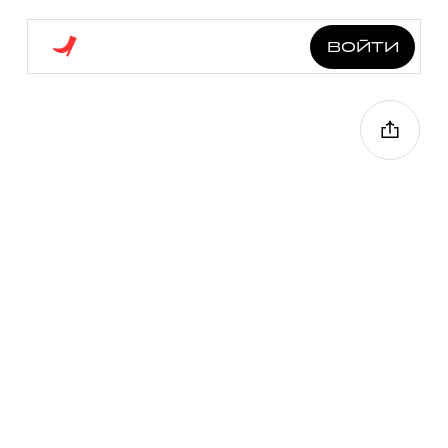
войти
следующая станция:
клин
4.0 км
7 точек
10 ч