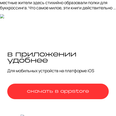
местные жители здесь стихийно образовали полки для 
буккроссинга. Что самое милое, эти книги действительно 
активно берут и возвращают на место: классика, 
фантастика, сказки — каждый сможет найти свой 
букинистический мэтч. 

Под вечер электрички ходят примерно раз в час, так что 10 
минут на культурное завершение дня точно останутся. До 
скорых встреч!
в приложении
удобнее
Для мобильных устройств на платформе iOS
скачать в appstore