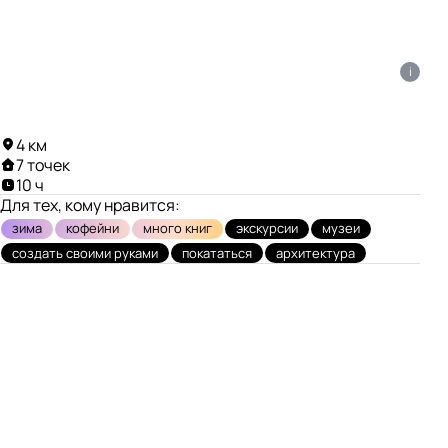
i
4 км
7 точек
10 ч
Для тех, кому нравится:
зима
кофейни
много книг
экскурсии
музеи
создать своими руками
покататься
архитектура