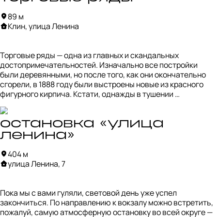
В Клину писатель оказался совершенно случайно: был 
89 м
проездом и поддался внутреннему порыву «нужно 
Клин, улица Ленина
остаться». Обосновавшись, спустя несколько лет именно 
здесь Гайдар написал повесть «Тимур и его команда». Да, 
тимуровцы были списаны с клинских мальчишек! На 
Торговые ряды — одна из главных и скандальных 
чердаке дома до сих пор висит знаменитое колесо с 
достопримечательностей. Изначально все постройки 
привязанными банками, которое использовали ребята.
были деревянными, но после того, как они окончательно 
сгорели, в 1888 году были выстроены новые из красного 
фигурного кирпича. Кстати, однажды в тушении 
деревянных торговых рядов принимал участие гуляющий 
мимо П. И. Чайковский. Вот такие они — развлечения в 
уездных городках. 

остановка «улица
ленина»
В советские годы торговые ряды пришли в упадок, затем 
пострадали от новодельного креатива, но в начале 2000-х 
404 м
их комплексно отреставрировали.
улица Ленина, 7
Пока мы с вами гуляли, световой день уже успел 
закончиться. По направлению к вокзалу можно встретить, 
пожалуй, самую атмосферную остановку во всей округе — 