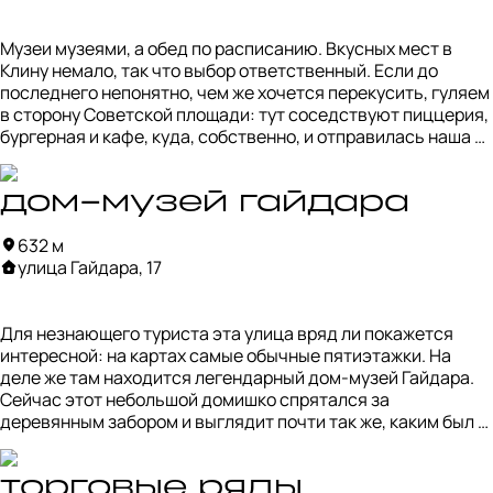
невозможно. 

Музеи музеями, а обед по расписанию. Вкусных мест в 
Ещё более сложная задача – пробраться мимо музейного 
Клину немало, так что выбор ответственный. Если до 
магазинчика и ничего себе не захватить. Цены, к слову, тут 
последнего непонятно, чем же хочется перекусить, гуляем 
раза в два ниже столичных (самое время закупать всем 
в сторону Советской площади: тут соседствуют пиццерия, 
подарки на следующий год!)
бургерная и кафе, куда, собственно, и отправилась наша 
редакция. Меню своего рода русская рулетка: позиции 
меняются изо дня в день. Хочется верить, что крем-брюле 
в «Пинки» будет удаваться застать часто. Эта маленькая 
дом-музей гайдара
радость понравилась бы даже Амели. 

632 м
улица Гайдара, 17
К счастью, кофе —  предсказуемо отличный. За поставку 
зерна отвечают небезызвестные московские обжарщики.
Для незнающего туриста эта улица вряд ли покажется 
интересной: на картах самые обычные пятиэтажки. На 
деле же там находится легендарный дом-музей Гайдара. 
Сейчас этот небольшой домишко спрятался за 
деревянным забором и выглядит почти так же, каким был 
оставлен Аркадием Петровичем перед уходом на фронт, 
откуда он уже не вернулся. 

торговые ряды