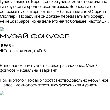
Гуляя дальше по Воронцовской улице, можно неожиданно 
наткнуться на средневековый замок. Вернее, на его 
современную интерпретацию — банкетный зал «Старина 
Мюллер». По задумке он должен передавать атмосферу 
немецких баров, но на деле это нечто большее: настоящий 
заповедник постсоветского китча.

Помпезные люстры, статуи в псевдосредневековом стиле, 
музей фокусов
доспехи с мечами на стенах, бархатные скатерти — чистое 
565 м
воплощение формулы «дорого-богато». В меню тоже 
Таганская улица, 40с6
полное раздолье: шашлык, бургеры, немецкие сосиски, 
десятки салатов и алкоголь на любой вкус.
Напоследок нам нужно нишевое развлечение. Музей 
фокусов — идеальный вариант.

Помимо того, что само пространство довольно необычное 
— здесь можно посмотреть шоу фокусников и узнать 
секреты различных трюков, — это ещё и отличное место 
для фотосессии.

Можно сделать кадр с «отрубленной» головой, 
сфотографироваться летящим на метле как Гарри Поттер, 