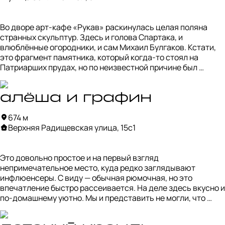
Во дворе арт-кафе «Рукав» раскинулась целая поляна 
странных скульптур. Здесь и голова Спартака, и 
влюблённые огородники, и сам Михаил Булгаков. Кстати, 
это фрагмент памятника, который когда-то стоял на 
Патриарших прудах, но по неизвестной причине был 
запрещён.

Главная звезда этого дворика — котик на вишнёвой 
алёша и графин
подушке. Он умиляет, но одновременно рождает массу 
674 м
вопросов: почему именно вишнёвая подушка? почему он 
Верхняя Радищевская улица, 15с1
сложен из килек? И, наконец, что вообще делает он, как и 
все остальные фигуры, в этом месте?

Это довольно простое и на первый взгляд 
Ответов, разумеется, нет.
непримечательное место, куда редко заглядывают 
инфлюенсеры. С виду — обычная рюмочная, но это 
впечатление быстро рассеивается. На деле здесь вкусно и 
по-домашнему уютно. Мы и представить не могли, что 
чебуреки за 200 рублей окажутся настолько удачными.
