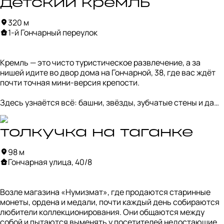
Несмотря на свою нишевость, людей тут обычно немало. 
детский кремль
При этом атмосфера остаётся почти семейной: гости 
320 м
общаются и веселятся, официанты легко поддерживают 
1-й Гончарный переулок
диалог, а по телевизору над барной стойкой идёт 
хоккейный матч.
Кремль — это чисто туристическое развлечение, а за 
нишей идите во двор дома на Гончарной, 38, где вас ждёт 
почти точная мини-версия крепости.

Здесь узнаётся всё: башни, звёзды, зубчатые стены и даже 
собственные куранты. И в отличие от настоящего Кремля, 
по этой «детской» крепости можно свободно полазить и 
вживую рассмотреть, насколько тщательно выполнена 
толкучка на таганке
репродукция.
98 м
Гончарная улица, 40/8
Возле магазина «Нумизмат», где продаются старинные 
монеты, ордена и медали, почти каждый день собираются 
любители коллекционирования. Они общаются между 
собой и пытаются выменять у посетителей недостающие 