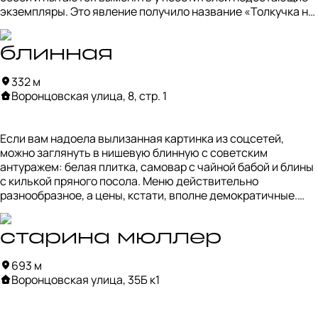
экземпляры. Это явление получило название «Толкучка на 
Таганке» — порой желающих обменяться бывает 
действительно много.

блинная
Однако среди них встречаются и недобросовестные люди. 
332 м
Некоторые стараются провернуть обмен на невыгодных 
Воронцовская улица, 8, стр. 1
условиях, поэтому стоит сохранять бдительность.
Если вам надоела вылизанная картинка из соцсетей, 
можно заглянуть в нишевую блинную с советским 
антуражем: белая плитка, самовар с чайной бабой и блины 
с килькой пряного посола. Меню действительно 
разнообразное, а цены, кстати, вполне демократичные.

Главное — помнить, что вы не в бежевой кафешке на 
Чистых прудах. Мы, например, заказали блины со сметаной 
старина мюллер
и сгущёнкой, наивно ожидая, что добавки принесут в 
693 м
отдельных соусниках. В итоге получили блины с миксом из 
Воронцовская улица, 35Б к1
сметаны и сгущёнки. Вкус, конечно, на любителя, но где бы 
мы ещё такое попробовали?