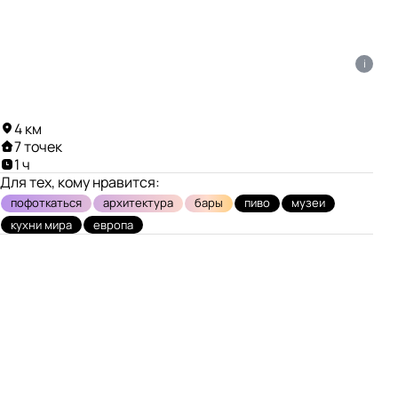
i
4 км
7 точек
1 ч
Для тех, кому нравится:
пофоткаться
архитектура
бары
пиво
музеи
кухни мира
европа