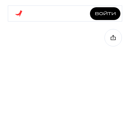
войти
нишевая таганка
4.0 км
7 точек
1 ч