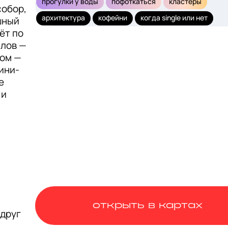
прогулки у воды
пофоткаться
кластеры
обор, 
архитектура
кофейни
когда single или нет
ный 
т по 
лов — 
ом — 
ини-
 
и 
открыть в картах
друг 