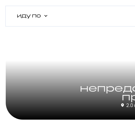
иду
по
непред
п
2.0