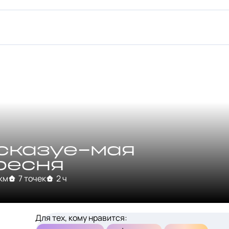
сказуе-мая
ресня
 км
7 точек
2 ч
Для тех, кому нравится: