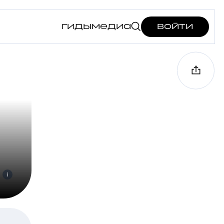
гиды
медиа
войти
i