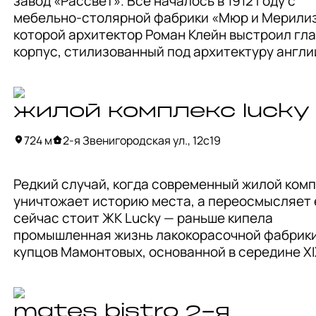
завод «Рассвет». Все началось в 1912 году с 
мебельно-столярной фабрики «Мюр и Мерилиз»
В советские времена здания занял Биологичес
которой архитектор Роман Клейн выстроил гла
музей им. Тимирязева, так что есть возможност
корпус, стилизованный под архитектуру англи
попасть внутрь усадьбы или просто приятно п
готики. 

в парке на территории.
Впоследствии фабрика была национализирован
жилой комплекс lucky
затем превратилась в Московский аэротехнич
завод № 8, где производили авиационные агре
724 м
2-я Звенигородская ул., 12с19
здесь работали такие легенды, как Королёв, Ла
Камов и Гуревич. 

Редкий случай, когда современный жилой компл
уничтожает историю места, а переосмысляет е
Позже производство переквалифицировалось в
сейчас стоит ЖК Lucky — раньше кипела 
Московский машиностроительный завод «Рассв
промышленная жизнь лакокорасочной фабрики
где выпускались комплектующие для 
купцов Мамонтовых, основанной в середине XIX
авиатранспорта. 

и в советское время ставшей Краснопресненск
лакокрасочным заводом. 

Сейчас это место — настоящий деловой кварта
современное общественное пространство с 
mates bistro 2-я