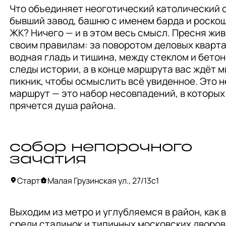
Что объединяет неоготический католический с
бывший завод, башню с именем барда и роскош
ЖК? Ничего — и в этом весь смысл. Пресня живё
своим правилам: за поворотом деловых кварта
водная гладь и тишина, между стеклом и бетон
следы истории, а в конце маршрута вас ждёт м
пикник, чтобы осмыслить всё увиденное. Это не
маршрут — это набор несовпадений, в которых 
прячется душа района.
собор непорочного
зачатия
Старт
Малая Грузинская ул., 27/13с1
Выходим из метро и углубляемся в район, как в
среди сталинок и типичных московских дворов 