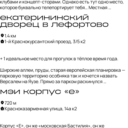
клубами и концепт-сторами. Однако есть тут одно место, 
которое буквально телепортирует тебя… Местная 
барахолка, спрятавшаяся в подвалах одного из корпусов, 
екатерининский
— это настоящий лабиринт ностальгии, где можно найти 
буквально всё, что угодно: от бабушкиного серванта до 
дворец в лефортово
водолазного костюма.
1.4 км
1-й Краснокурсантский проезд, 3/5 к2
+ 1 идеальное место для прогулок в тёплое время года.

Широкие аллеи, пруды, старая европейская планировка — 
парковую территорию особняка так и хочется назвать 
Версалем на Яузе. Прямо за парком раскинулся 
монументальный Екатерининский дворец, над созданием 
мэи корпус «е»
которого в свои годы трудились Ринальди, Кваренги и 
Кампорези. 

720 м
Красноказарменная улица, 14а к2
И хотя терракотовые фасады и львиные маскароны* уже 
порядком обветшали, здание со временем стало 
выглядеть ещё более величаво и романтично. Тем не 
Корпус «Е», он же «московская Бастилия», он же 
менее, сейчас оно заброшено.
