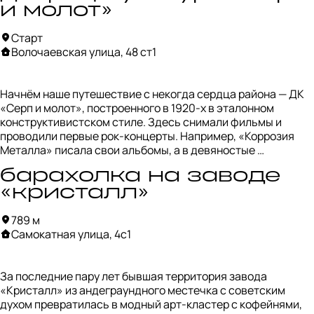
и молот»
Старт
Волочаевская улица, 48 ст1
Начнём наше путешествие с некогда сердца района — ДК 
«Серп и молот», построенного в 1920-х в эталонном 
конструктивистском стиле. Здесь снимали фильмы и 
проводили первые рок-концерты. Например, «Коррозия 
Металла» писала свои альбомы, а в девяностые 
тусовалась в скандально известном клубе «Шанс». 
барахолка на заводе
Последние десятилетия ДК был заброшен, и лишь недавно 
его отреставрировали и вновь открыли для гостей. Скоро 
«кристалл»
он обрастёт новыми заведениями и превратится в 
789 м
настоящий арт-кластер.
Самокатная улица, 4с1
За последние пару лет бывшая территория завода 
«Кристалл» из андеграундного местечка с советским 
духом превратилась в модный арт-кластер с кофейнями, 