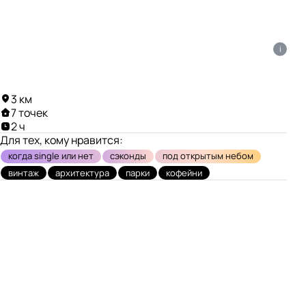
i
3 км
7 точек
2 ч
Для тех, кому нравится:
когда single или нет
сэконды
под открытым небом
винтаж
архитектура
парки
кофейни