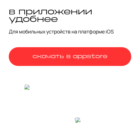
Легенды гласят, что под кладбищем тянется сеть 
в приложении
подземных ходов, связывавших общину и дома 
старообрядцев. А главный храм, появившийся в период 
удобнее
запретов, скрывает помещения для хранения реликвий.
Для мобильных устройств на платформе iOS
скачать в appstore