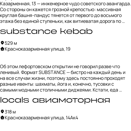
Казарменная, 13 — инженерное чудо советского авангарда. 
Со стороны он кажется грозной крепостью: массивная 
*Минутка ликбеза: маскароны — это рельефные 
круглая башня‑пандус тянется от первого до восьмого 
декоративные элементы.
этажа без единой ступеньки, как витиеватая дорога по 
стенам Бастилии. 

substance kebab
По слухам, к строительству здания приложил руку сам Ле 
529 м
Корбюзье. Мы, конечно, в это не верим, но инженерные 
Красноказарменная улица, 19
решения действительны уникальны — здесь даже есть 
лифт. Правда, без дверей и остановок. Привет всем 
клаустрофобам! 

Об этом лефортовском открытии не говорил разве что 
ленивый. Формат SUBSTANCE — бистро на каждый день и 
В наши дни корпус продолжает жить как часть МЭИ и 
на все случаи жизни, поэтому здесь постоянно проходят 
напоминание о техническом авантюризме прошлого.
разные ивенты: шахматы, йога и, конечно, тусовки с 
самыми модными столичными диджеями. Кстати, еда 
простая и узнаваемая, одним словом — comfort food.
locals авиамоторная
318 м
Красноказарменная улица, 14Ак4