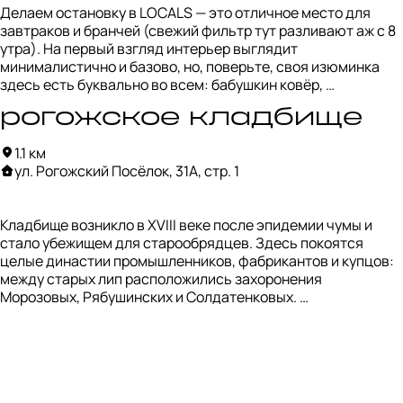
Делаем остановку в LOCALS — это отличное место для 
завтраков и бранчей (свежий фильтр тут разливают аж с 8 
утра). На первый взгляд интерьер выглядит 
минималистично и базово, но, поверьте, своя изюминка 
здесь есть буквально во всем: бабушкин ковёр, 
многообразие зелени, детский уголок и гирлянды делают 
рогожское кладбище
это место каким-то знакомым и домашним. 

1.1 км
Наш выбор: кофе и яйцо пашот под апельсиновым соусом.
ул. Рогожский Посёлок, 31А, стр. 1
Кладбище возникло в XVIII веке после эпидемии чумы и 
стало убежищем для старообрядцев. Здесь покоятся 
целые династии промышленников, фабрикантов и купцов: 
между старых лип расположились захоронения 
Морозовых, Рябушинских и Солдатенковых. 

Если вы решитесь отправиться на прогулку, советуем 
приглядеться к надгробиям: на них можно найти даты по 
старообрядческому летоисчислению, шифры и 
монограммы покровителей. 
