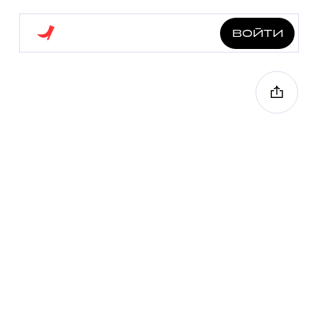
войти
машина времени в
лефортово
3.0 км
7 точек
2 ч