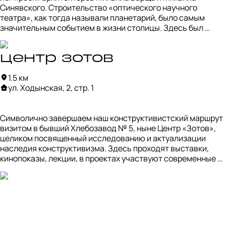
Синявского. Строительство «оптического научного 
театра», как тогда называли планетарий, было самым 
значительным событием в жизни столицы. Здесь был 
создан музей под открытым небом, построена 
обсерватория, а с 1960-го года первые космонавты 
обучались основам астронавигации. 

центр зотов
1.5 км
Сейчас планетарий — это также и полноценная 
ул. Ходынская, 2, стр. 1
киностудия, где рождается самое высокотехнологичное 
кино, посвященное космосу. Само здание Московского 
планетария является ярким примером 
Символично завершаем наш конструктивистский маршрут 
конструктивистской архитектуры.
визитом в бывший Хлебозавод № 5, ныне Центр «Зотов», 
целиком посвященный исследованию и актуализации 
наследия конструктивизма. Здесь проходят выставки, 
кинопоказы, лекции, в проектах участвуют современные 
художники и исследователи, благодаря чему 
конструктивизм приобретает понятное современной 
аудитории звучание.

Центр назван по имени Василия Зотова — идеолога 
массового строительства хлебозаводов, выросшего до 