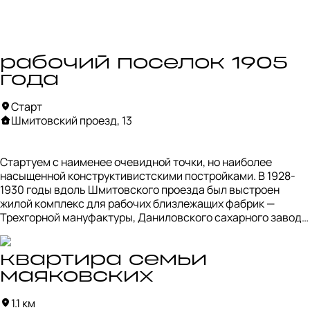
рабочий поселок 1905
года
Старт
Шмитовский проезд, 13
Стартуем с наименее очевидной точки, но наиболее 
насыщенной конструктивистскими постройками. В 1928-
1930 годы вдоль Шмитовского проезда был выстроен 
жилой комплекс для рабочих близлежащих фабрик — 
Трехгорной мануфактуры, Даниловского сахарного завода 
и других. 

Рабочий поселок стал новым для Москвы того времени 
квартира семьи
типом городской застройки — новые дома приходили на 
маяковских
смену деревянным баракам. Он стал микрорайоном с 
детским садом, школой, поликлиникой и универмагом. 
1.1 км