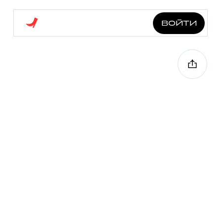
войти
конструктивизм на
пресне
6.2 км
6 точек
1 ч 20 мин