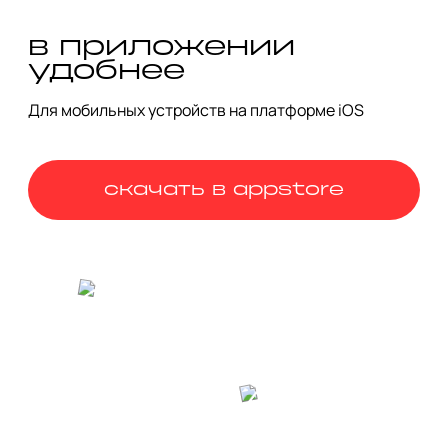
министра промышленности СССР. Хлебозавод № 5 был 
построен в 1931 году. Запоминающийся круглый вид 
хлебозавода определяет кольцевой конвейер, 
в приложении
придуманный инженером Георгием Марсаковым. Он 
удобнее
позволял почти полностью автоматизировать процесс 
выпекания хлеба. Здание хлебозавода — манифест 
Для мобильных устройств на платформе iOS
конструктивизму, где форма рождает функцию.
скачать в appstore