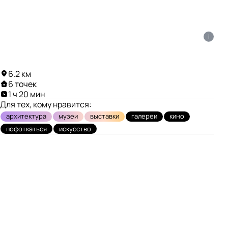
i
6.2 км
6 точек
1 ч 20 мин
Для тех, кому нравится:
архитектура
музеи
выставки
галереи
кино
пофоткаться
искусство