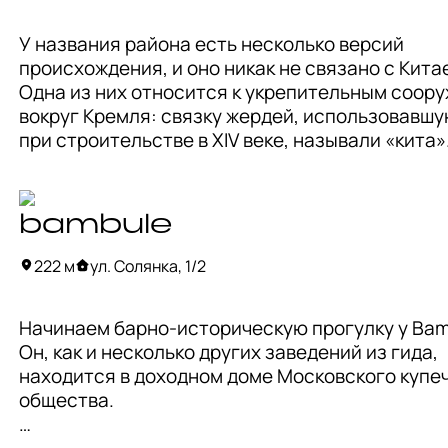
У названия района есть несколько версий 
происхождения, и оно никак не связано с Китае
Одна из них относится к укрепительным соору
вокруг Кремля: связку жердей, использовавшу
при строительстве в XIV веке, называли ​​«кита». 
Постоянная каменная стена была построена по
1538 году, итальянским архитектором Петроком
отсюда вторая версия названия района от 
bambule
итальянского слова citta или cittadelle, то есть 
«укрепление». Фрагмент этой стены можно уви
222 м
ул. Солянка, 1/2
по сей день — он на первой фотографии в карточ
Начинаем барно-историческую прогулку у Bamb
Дальше Китай-город обустраивался храмами, 
Он, как и несколько других заведений из гида, 
особняками, а в XX веке и вовсе стал центром 
находится в доходном доме Московского купеч
деловой жизни — здесь появлялись торговые д
общества. 

офисы крупных компаний, банки и другие делов
здания, построенные в разных архитектурных 