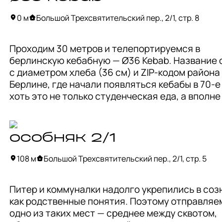
появилось место, которого явно всем не хватал
лишенное пафоса и суперпродуманности, с 
0 м
Большой Трехсвятительский пер., 2/1, стр. 8
собранной по дачам и балконам мебелью и с 
незамысловатым меню. В общем, простой 
Проходим 30 метров и телепортируемся в 
человеческий гараж, где можно выпить и пообщ
берлинскую кебабную — Ø36 Kebab. Название с
Первое время в «Сюр» стояли огромные очеред
с диаметром хлеба (36 см) и ZIP-кодом района 
беспокоило местных жителей, однако некоторы
Берлине, где начали появляться кебабы в 70-е 
правила тишины и приличия позволили бару 
хоть это не только студенческая еда, а вполне 
выстоять.

любимое всеми блюдо, мэтч с местом абсолют
ведь почти весь XX век этот переулок называлс
«Сюр как будто разморозил эту часть Китай-го
Вузовским из-за учебных заведений в округе. 
так как в округе открылось еще много классных
особняк 2/1
одно из самых крупных там — корпус «Вышки» и
в которые мы отправимся дальше.
разные НИИ. А изначальное и вернувшееся в 19
108 м
Большой Трехсвятительский пер., 2/1, стр. 5
название переулка связано с церковью Трёх 
Святителей, что на Кулишках.
Питер и коммуналки надолго укрепились в соз
как родственные понятия. Поэтому отправляем
одно из таких мест — среднее между сквотом, 