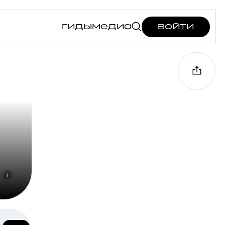
гиды
медиа
войти
i