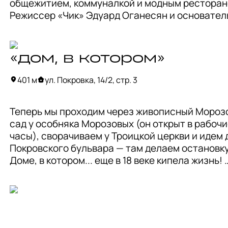
общежитием, коммуналкой и модным ресторано
Режиссер «Чик» Эдуард Оганесян и основатель
«Сюра» Никита Фомкин открыли пространство 
привычного московского лоска в мае 2022 года.
интерьерах много залипательных деталей — м
«дом, в котором»
из предметов находили здесь же среди 
строительного мусора, а что‑то — на «Авито» и
401 м
ул. Покровка, 14/2, стр. 3
дачах друзей. Сейчас здесь работают паста-ба
«Аренда», грузинское кафе «Квартира 37», 
Теперь мы проходим через живописный Морозо
кондитерская «Эклер», рюмочные и шоу-румы. 

сад у особняка Морозовых (он открыт в рабочи
часы), сворачиваем у Троицкой церкви и идем д
Само здание было построено в 19 веке как один
Покровского бульвара — там делаем остановку 
флигелей усадьбы Глебовых, занимавшей всю 
Доме, в котором... еще в 18 веке кипела жизнь! 
Кирпичный трехэтажный дом сначала находилс
территории усадьбы Т. Эминского, пережил по
1812 года, а в XX веке был приобретен семьей 
Оловянишниковых — владельцев колокольного 
и магазинов с церковной утварью. 
