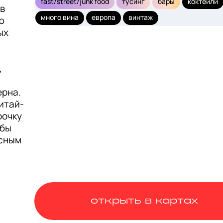
fast/street/junk food
тусинг
бары
коктейли
 
много вина
европа
винтаж
 
х 
 
рна. 
итай-
очку 
бы 
сным 
открыть в картах