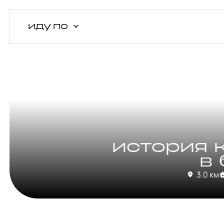
иду
по
история 
в
3.0 км