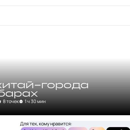
китай-города
 барах
8 точек
1 ч 30 мин
Для тех, кому нравится: