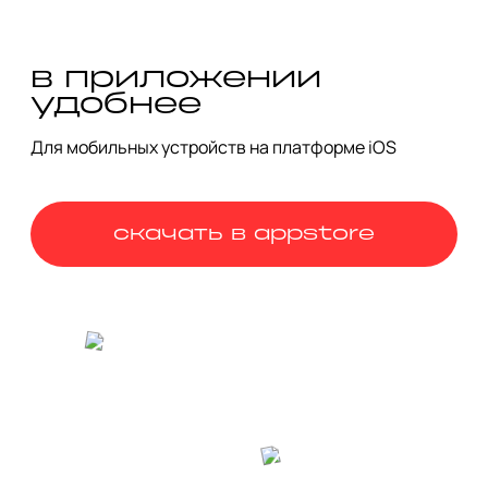
фортепиано, скатертями и итальянскими рецептами. 

Особенность камерного кинотеатра «Едва Знакомы» — 
совмещение просмотра фильмов с домашними ужинами, 
в приложении
над которыми трудится сама Анастасия прямо на кухне в 
удобнее
Палатах. 

Для мобильных устройств на платформе iOS
Предлагаем завершить прогулку на одном из киноужинов. 
И шум дождя за окном как никогда кстати.
скачать в appstore