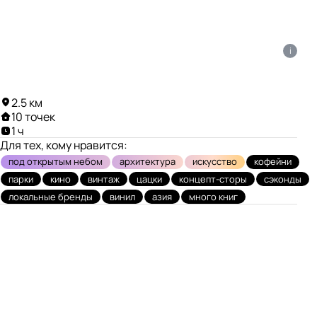
i
2.5 км
10 точек
1 ч
Для тех, кому нравится:
под открытым небом
архитектура
искусство
кофейни
парки
кино
винтаж
цацки
концепт-сторы
сэконды
локальные бренды
винил
азия
много книг