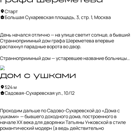
графа шереметева
Старт
Большая Сухаревская площадь, 3, стр. 1, Москва
День начался отлично — на улице светит солнце, а бывший 
Странноприимный дом графа Шереметева впервые 
распахнул парадные ворота во двор.

Странноприимный дом — устаревшее название больницы-
приюта для обездоленных людей. Конкретно этот был 
основан графом Шереметевым в память о своей рано 
ушедшей любимой жене. Здание, больше похожее на 
дом с ушками
дворец, спроектировал знаменитый архитектор Джакомо 
524 м
Кваренги, выделив вход полуротондой и четырьмя нишами 
Садовая-Сухаревская ул., 10/12
с фигурами евангелистов. 

Больше двух столетий дом сохраняет свою функцию, 
Проходим дальше по Садово-Сухаревской до «Дома с 
сейчас его занимает НИИ неотложной помощи им. Н.В. 
ушками» — бывшего доходного дома, построенного в 
Склифосовского. Столько же двор был закрыт, а теперь, 
начале XX века для дворянки Татьяны Унковской в стиле 
вместе с новым «Садом благодарности», ждет гостей до 15 
романтический модерн (а ведь действительно 
сентября.