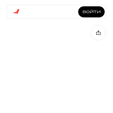
войти
гуляем в дождь!
2.5 км
10 точек
1 ч