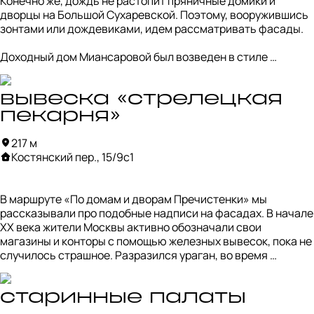
Конечно же, дождь не растопит пряничные домики и 
В книжно-кофейном пространстве время пролетело 
дворцы на Большой Сухаревской. Поэтому, вооружившись 
незаметно. На улице сгустились тучи, за окном потемнело, 
зонтами или дождевиками, идем рассматривать фасады.

началось... Но помешает ли дождь нашим планам — 
смотрите в следующей карточке 😈
Доходный дом Миансаровой был возведен в стиле 
неорусского модерна в начале XX века по заказу дочери 
купца-предпринимателя Елены Миансаровой. Фасады 
декорировали изразцами, изготовленными в двух 
вывеска «стрелецкая
мастерских: «Абрамцево» Саввы Мамонтова и 
пекарня»
«Кикерино», где работал известный мастер керамического 
искусства Пётр Ваулин. 

217 м
Костянский пер., 15/9с1
Можете заметить, что декора так много, что здание даже 
назвали «Дом с изразцами». Не менее эффектно выглядит 
башня с шатровым завершением, керамические наличники 
В маршруте «По домам и дворам Пречистенки» мы 
и красочные панно, помещенные в кокошниках в верхней 
рассказывали про подобные надписи на фасадах. В начале 
части фасада.

XX века жители Москвы активно обозначали свои 
магазины и конторы с помощью железных вывесок, пока не 
Художники помогали выделиться не только домам, но и 
случилось страшное. Разразился ураган, во время 
магазинам. Проверим это, свернув в переулок.
которого тяжелые вывески слетали с фасадов и насмерть 
прибивали москвичей.  

старинные палаты
После этого случая городские власти запретили вешать на 