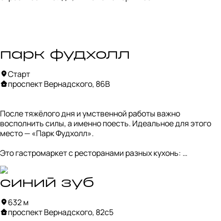
парк фудхолл
Старт
проспект Вернадского, 86В
После тяжёлого дня и умственной работы важно 
восполнить силы, а именно поесть. Идеальное для этого 
место — «Парк Фудхолл». 

Это гастромаркет с ресторанами разных кухонь: 
корейской, греческой, грузинской, а также множеством 
корнеров со стритфудом, морепродуктами и многим 
другим.  Если вы не определились со своим вайбом, или 
синий зуб
распределение стипендии завело в тупик, то здесь вы 
632 м
точно найдёте подходящее место, чтобы подкрепиться и 
проспект Вернадского, 82с5
настроиться на изучение района.