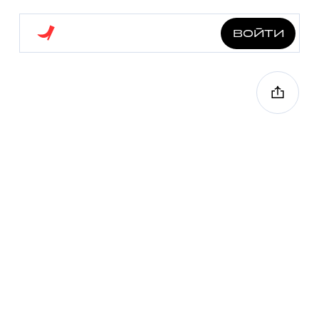
войти
гуляем после пар
3.0 км
6 точек
40 мин