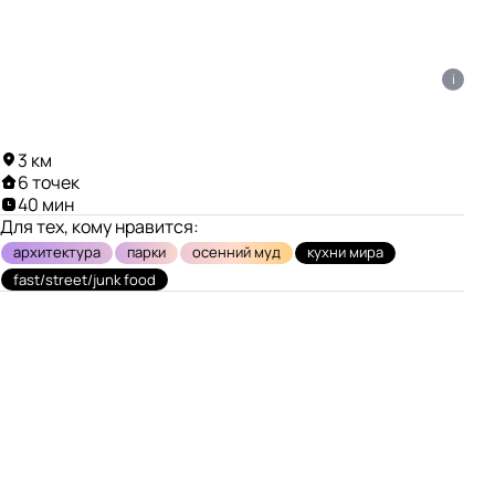
i
3 км
6 точек
40 мин
Для тех, кому нравится:
архитектура
парки
осенний муд
кухни мира
fast/street/junk food