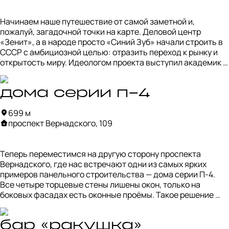
Начинаем наше путешествие от самой заметной и, 
пожалуй, загадочной точки на карте. Деловой центр 
«Зенит», а в народе просто «Синий Зуб» начали строить в 
СССР с амбициозной целью: отразить переход к рынку и 
открытость миру. Идеологом проекта выступил академик 
Аганбегян, вдохновлённый европейской архитектурой.

Финансирование и подряд обеспечили итальянцы, но в 
дома серии п-4
1994 году их компанию арестовали за связи с мафией. 
699 м
Стройка заморозилась при 95% готовности. 

проспект Вернадского, 109
Здание десятилетиями стояло заброшенным из-за 
юридических сложностей и утраты документации. Попытки 
Теперь переместимся на другую сторону проспекта 
достройки с 2018 года проваливались: подрядчики 
Вернадского, где нас встречают одни из самых ярких 
менялись трижды. Сейчас новые сроки сдвинуты до 2025 
примеров панельного строительства — дома серии П-4. 
года, но вряд ли проект завершат. «Синий Зуб» пока 
Все четыре торцевые стены лишены окон, только на 
остается памятником несбывшихся надежд.
боковых фасадах есть оконные проёмы. Такое решение 
позволяло блокировать дома друг с другом, однако эту 
возможность использовали лишь в отдельных 
градостроительных проектах. Вместо этого серию П-4 
бар «ракушка»