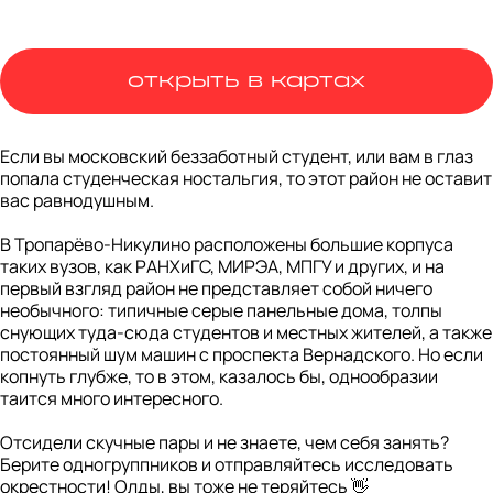
открыть в картах
Если вы московский беззаботный студент, или вам в глаз 
попала студенческая ностальгия, то этот район не оставит 
вас равнодушным. 

В Тропарёво-Никулино расположены большие корпуса 
таких вузов, как РАНХиГС, МИРЭА, МПГУ и других, и на 
первый взгляд район не представляет собой ничего 
необычного: типичные серые панельные дома, толпы 
снующих туда-сюда студентов и местных жителей, а также 
постоянный шум машин с проспекта Вернадского. Но если 
копнуть глубже, то в этом, казалось бы, однообразии 
таится много интересного.

Отсидели скучные пары и не знаете, чем себя занять? 
Берите одногруппников и отправляйтесь исследовать 
окрестности! Олды, вы тоже не теряйтесь 👋