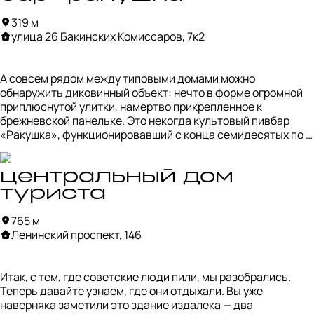
возводили преимущественно в виде башен.

319 м
улица 26 Бакинских Комиссаров, 7к2
Их фасады отделывали по-разному, хотя и с 
использованием одной и той же белой и голубой плитки. 
Несмотря на то, что серию признали удачной, её 
А совсем рядом между типовыми домами можно 
строительство прекратили из-за сравнительно высокой 
обнаружить диковинный объект: нечто в форме огромной 
себестоимости.

приплюснутой улитки, намертво прикрепленное к 
брежневской панельке. Это некогда культовый пивбар 
В Москве построили всего около десятка таких домов в 
«Ракушка», функционировавший с конца семидесятых по 
период с 1973 по 1983 годы. Для своего времени квартиры в 
восемьдесят девятый год.

них считались престижными.
Клиенты были всевозможными: и рабочий класс, и 
центральный дом
интеллигенция, и криминальные круги, и просто любители 
туриста
тусовок. Рассказывают, что пиво в «Ракушке» подавали не 
разбавленным и здесь можно было отведать даже 
765 м
настоящего чешского. На закуску - креветки и раки. 

Ленинский проспект, 146
Этот бар даже упоминается в романе братьев Стругацких 
«Хромая судьба».

Итак, с тем, где советские люди пили, мы разобрались. 
Теперь давайте узнаем, где они отдыхали. Вы уже 
Позднее в стенах «Ракушки» пробовали работать другие 
наверняка заметили это здание издалека — два 