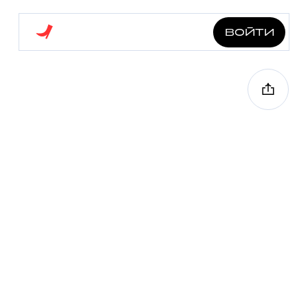
войти
дизайн-код
современной
архитектуры динамо
3.2 км
7 точек
40 мин