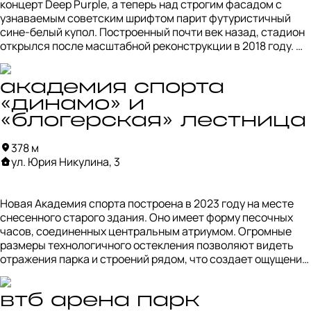
концерт Deep Purple, а теперь над строгим фасадом с 
узнаваемым советским шрифтом парит футуристичный 
сине-белый купол. Построенный почти век назад, стадион 
открылся после масштабной реконструкции в 2018 году. 
Внизу появился торговый центр, а в куполе — хоккейный и 
футбольный стадионы, превращающиеся в концертную 
площадку. 

академия спорта
«динамо» и
Главная достопримечательность — барельефы известного 
«блогерская» лестница
скульптора Сергея Меркурова с северной и южной 
трибуны советского стадиона. 

378 м
ул. Юрия Никулина, 3
Авторы проекта — Дэвид Маника (Manica Architecture), 
Сергей Чобан, Сергей Кузнецов и Николай Гордюшин (бюро 
SPEECH).
Новая Академия спорта построена в 2023 году на месте 
снесенного старого здания. Оно имеет форму песочных 
часов, соединенных центральным атриумом. Огромные 
размеры технологичного остекления позволяют видеть 
отражения парка и строений рядом, что создает ощущение 
параллельного мира. На эксплуатируемой крыше есть 
смотровая площадка с большой светлой лестницей, 
ведущей к Петровскому парку. В сочетании с белыми 
втб арена парк