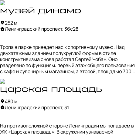
авангарда, ар-деко и модернизма.
музей динамо
252 м
Ленинградский проспект, 36с28
Тропа в парке приведет нас к спортивному музею. Над 
двухэтажным зданием полукруглой формы в стиле 
конструктивизма снова работал Сергей Чобан. Оно 
разделено по функциям: первый этаж общего пользования 
с кафе и сувенирным магазином, а второй, площадью 700 
кв. м., полностью посвящен экспозиции. 

Музей «Динамо» — это музей нового типа, в который 
царская площадь
посвящен не просто легендарному клубу, а именно 
480 м
спортивному обществу «Динамо», отметившему свое 
Ленинградский проспект, 31
столетие. Эта организация объединяет не только футбол и 
хоккей, а еще больше 70 различных видов спорта.
На противоположной стороне Ленинградки мы попадаем в 
ЖК «Царская площадь». В окружении узнаваемой 