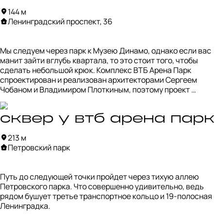
стенами Академии спорта стала идеальным спотом для 
144 м
фотосессий. Поэтому если вы любите отражения, 
Ленинградский проспект, 36
минималистичный белый фон, геометричные перспективы 
с лестницами, то вам сюда.
Мы следуем через парк к Музею Динамо, однако если вас 
манит зайти вглубь квартала, то это стоит того, чтобы 
сделать небольшой крюк. Комплекс ВТБ Арена Парк 
спроектирован и реализован архитекторами Сергеем 
Чобаном и Владимиром Плоткиным, поэтому проект 
балансирует между архитектурой традиционного 
направления и модернизмом.

сквер у втб арена парк
Комплекс состоит из 12 корпусов вдоль ТТК, замыкаясь у 
213 м
перекрестка гостиницей Hyatt. По словам архитекторов, 
Петровский парк
Hyatt и ЖК «Царская площадь» по другую стороны шоссе 
служат двумя необходимыми в масштабах пространства 
«бастионами». 

Путь до следующей точки пройдет через тихую аллею 
Петровского парка. Что совершенно удивительно, ведь 
Вертикальные пропорции рисунка фасадов, облицованных 
рядом бушует третье транспортное кольцо и 19-полосная 
известняком и большим количеством стекла составляют 
Ленинградка.
дизайн-код квартала. В то же время, каждое здание 
интересно рассматривать и считывать признаки модерна, 