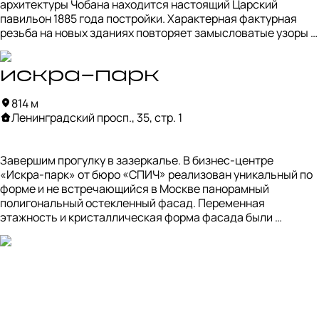
архитектуры Чобана находится настоящий Царский 
павильон 1885 года постройки. Характерная фактурная 
резьба на новых зданиях повторяет замысловатые узоры 
исторического павильона. Его возводили для отдыха 
императорской семьи на время проведения 
Всероссийской торгово-промышленной выставки на 
искра-парк
Ходынском поле. Все временные павильоны быстро 
814 м
разобрали, а этому предстояла долгая история. В том 
Ленинградский просп., 35, стр. 1
числе здесь праздновали коронацию Николая II, а теперь 
все желающие могут посетить ресторан «Паризьен».

ЖК построен на месте известного Стадиона юных 
Завершим прогулку в зазеркалье. В бизнес-центре 
пионеров, который украшали мозаики «Спорт и дети» 
«Искра-парк» от бюро «СПИЧ» реализован уникальный по 
Мартуни Потикяна и «Спорт» Эльвиры Жерносек 1964 года 
форме и не встречающийся в Москве панорамный 
— их отреставрировали и перенесли на стену трибуны.
полигональный остекленный фасад. Переменная 
этажность и кристаллическая форма фасада были 
выбраны архитекторами не случайно: тем самым они 
стремились создать антитезу фоновой застройке — 
плоским и детализированным фасадам противопостаили 
крупную фактуру, а камню – отражающую поверхность 
стекла. Игра света и отражений делают это пространство 
уникальным футуристическим фотоспотом. 
