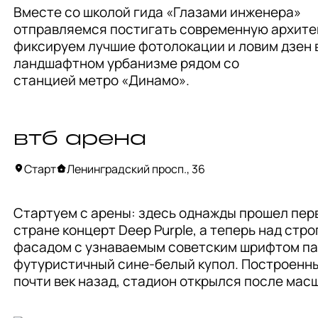
Вместе со школой гида «Глазами инженера» 
отправляемся постигать современную архитек
фиксируем лучшие фотолокации и ловим дзен в
ландшафтном урбанизме рядом со

станцией метро «Динамо».
втб арена
Старт
Ленинградский просп., 36
Стартуем с арены: здесь однажды прошел перв
стране концерт Deep Purple, а теперь над стро
фасадом с узнаваемым советским шрифтом па
футуристичный сине-белый купол. Построенны
почти век назад, стадион открылся после мас
реконструкции в 2018 году. Внизу появился тор
центр, а в куполе — хоккейный и футбольный 