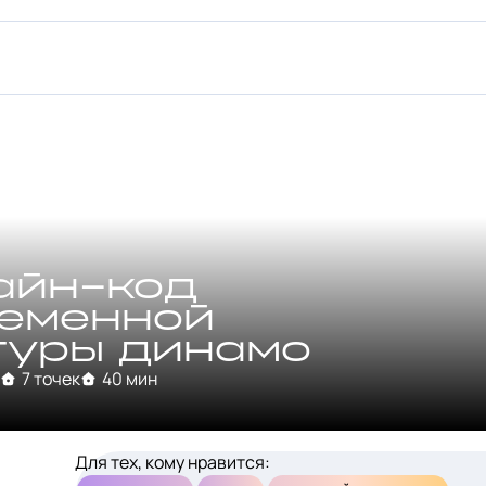
айн-код
еменной
туры динамо
м
7 точек
40 мин
Для тех, кому нравится: