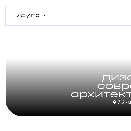
иду
по
диз
совр
архитек
3.2 к