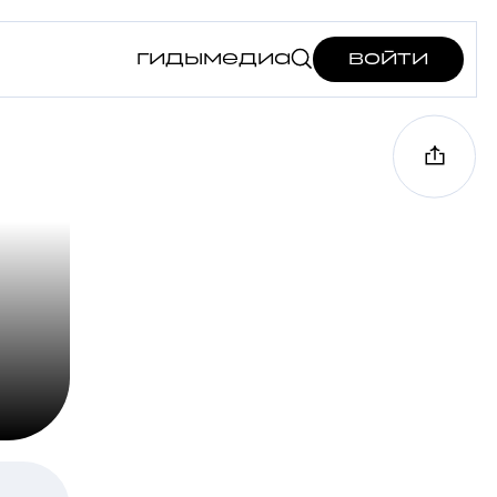
гиды
медиа
войти