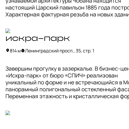
узнаваемой архитектуры Чобана находится 
настоящий Царский павильон 1885 года постро
Характерная фактурная резьба на новых здани
повторяет замысловатые узоры исторического
павильона. Его возводили для отдыха императ
семьи на время проведения Всероссийской то
искра-парк
промышленной выставки на Ходынском поле. В
временные павильоны быстро разобрали, а это
814 м
Ленинградский просп., 35, стр. 1
предстояла долгая история. В том числе здесь
праздновали коронацию Николая II, а теперь вс
Завершим прогулку в зазеркалье. В бизнес-цен
желающие могут посетить ресторан «Паризьен
«Искра-парк» от бюро «СПИЧ» реализован 
ЖК построен на месте известного Стадиона ю
уникальный по форме и не встречающийся в Мо
пионеров, который украшали мозаики «Спорт и 
панорамный полигональный остекленный фаса
Мартуни Потикяна и «Спорт» Эльвиры Жерносе
Переменная этажность и кристаллическая фор
года — их отреставрировали и перенесли на ст
фасада были выбраны архитекторами не случай
трибуны.
тем самым они стремились создать антитезу 
фоновой застройке — плоским и детализирова
фасадам противопостаили крупную фактуру, а