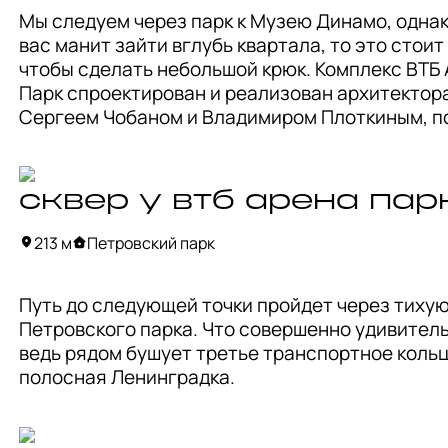
минималистичный белый фон, геометричные 
Мы следуем через парк к Музею Динамо, однак
перспективы с лестницами, то вам сюда.
вас манит зайти вглубь квартала, то это стоит 
чтобы сделать небольшой крюк. Комплекс ВТБ 
Парк спроектирован и реализован архитектора
Сергеем Чобаном и Владимиром Плоткиным, по
проект балансирует между архитектурой 
традиционного направления и модернизмом.

сквер у втб арена пар
Комплекс состоит из 12 корпусов вдоль ТТК, 
замыкаясь у перекрестка гостиницей Hyatt. По
213 м
Петровский парк
словам архитекторов, Hyatt и ЖК «Царская пло
по другую стороны шоссе служат двумя 
Путь до следующей точки пройдет через тихую
необходимыми в масштабах пространства 
Петровского парка. Что совершенно удивительн
«бастионами». 

ведь рядом бушует третье транспортное кольц
полосная Ленинградка.
Вертикальные пропорции рисунка фасадов, 
облицованных известняком и большим количес
стекла составляют дизайн-код квартала. В то ж