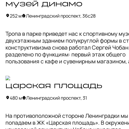
время, каждое здание интересно рассматриват
музей динамо
считывать признаки модерна, авангарда, ар-де
модернизма.
252 м
Ленинградский проспект, 36с28
Тропа в парке приведет нас к спортивному муз
двухэтажным зданием полукруглой формы в ст
конструктивизма снова работал Сергей Чобан.
разделено по функциям: первый этаж общего 
пользования с кафе и сувенирным магазином, а
второй, площадью 700 кв. м., полностью посвя
экспозиции. 

царская площадь
Музей «Динамо» — это музей нового типа, в ко
посвящен не просто легендарному клубу, а име
480 м
Ленинградский проспект, 31
спортивному обществу «Динамо», отметившему
столетие. Эта организация объединяет не толь
На противоположной стороне Ленинградки мы 
футбол и хоккей, а еще больше 70 различных ви
попадаем в ЖК «Царская площадь». В окружени
спорта.