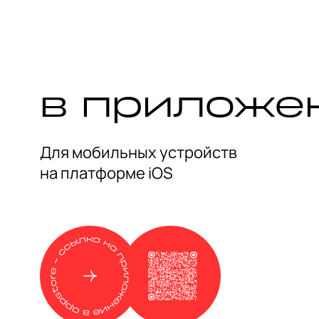
– отражающую поверхность стекла. Игра света
отражений делают это пространство уникальн
футуристическим фотоспотом. 

Маршрут подготовлен выпускницей Школы гида
«Глазами инженера» Жанной Турецкой.
в приложе
Для мобильных устройств
на платформе iOS