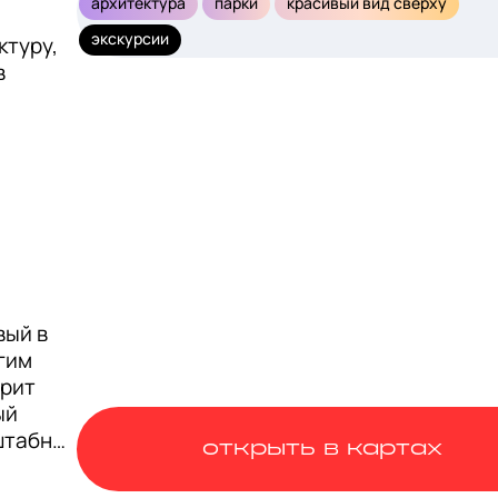
архитектура
парки
красивый вид сверху
экскурсии
туру, 
 
ый в 
гим 
рит 
й 
штабной 
открыть в картах
говый 