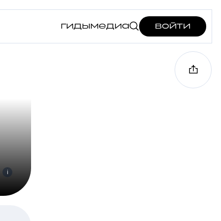
гиды
медиа
войти
i