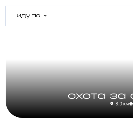
иду
по
охота за
3.0 км