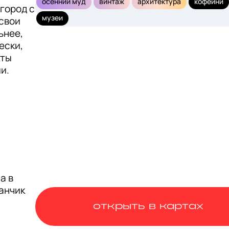
осенний муд
винтаж
архитектура
кофейни
ород с 
музеи
свои 
нее, 
ски, 
ты 
. 
 в 
нчик 
открыть в картах