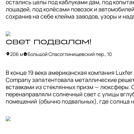
остались целы под каблуками дам, под копытам
каменная тумба». 

лошадей, под колёсами повозок и автомобилей,
сохранив на себе клейма заводов, узоры и над
Теперь у нас есть повод смотреть не только нав
прошлых веков. 

по сторонам, но и вниз. Неподалеку «лежит» ещ
артефакт, который замотивирует чаще опускат
Круглыми крышки были всегда, так дешевле и 
глаза.
свет подвалам!
надежнее — круглые формы лучше распределя
нагрузку. А вот надпись делала каждую уникаль
206 м
Большой Спасоглинищевский пер., 10
Так, например, перед нами лежит иностранка. Э
крышка от люка пражской канализации с гербо
В конце 19 века американская компания Luxfer 
города образца конца 17 века. Не чудо ли, ей 
Company запатентовала металлические решетк
оказаться здесь?

вставками из стеклянных призм — люксферы. О
перенаправляли солнечный свет с улицы вглуб
На этом мы не заканчиваем смотреть под ноги.
помещений (обычно подвальных), где солнца н
Впереди — самый интересный артефакт и 
хватало. Снаружи вы видите плоский стеклянн
кульминация нашей прогулки!
квадратик, но с обратной стороны он срезан по
углом в 45°. 
