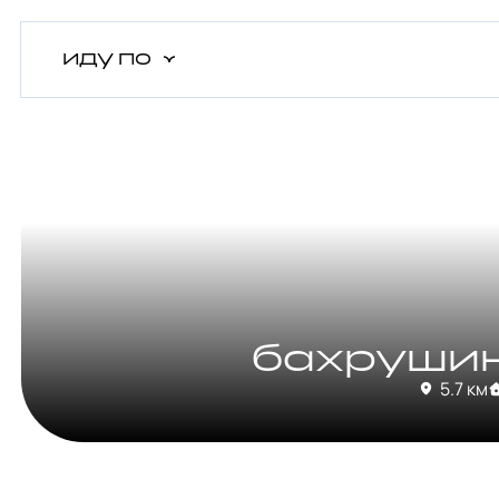
иду
по
бахрушин
5.7 км