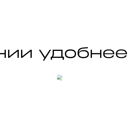
м, 
нии удобнее