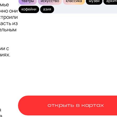
театры
искусство
классика
музеи
архит
мье 
кофейни
азия
но они 
троили 
асть из 
ельным 
и с 
иях.
открыть в картах
 
, 