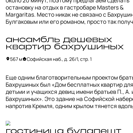
около 20 минут, поэтому предлагаем сделать 
были богато украшены белым лепным декором.
остановку на отдых в гастробаре Masters & 
Парадный вход имеет сени и балкон с вазонами
Margaritas. Место никак не связано с Бахрушин
Внутренняя отделка по великолепию не уступа
Булгаковым или его романом, просто так получ
внешней: мраморная лестница, лепнина, камин
Вернее, создатели вкладывали в название 
сохранились до наших дней.

мастерский подход к делу и, конечно, коллекци
ансамбль дешевых
коктейлей «Маргарита». В ресторане большое 
С 1933 года усадьбу занимает московская 
квартир бахрушиных
европейской и русской кухонь, а также большая
прокуратура.
винная карта. Место подойдет как для завтрако
567 м
Софийская наб., д. 26/1, стр. 1
(есть отдельное меню), так и обедов или ужинов
Еще одним благотворительным проектом брать
Интерьер в стиле «стимпанк» разработан бюро
Бахрушиных был «Дом бесплатных квартир для 
Architects.
детьми и учащихся девиц имени братьев П., А. и 
Бахрушиных». Это здание на Софийской набере
напротив Кремля, одним крылом тянется вдоль
Фалеевского переулка, другим выходит на Бол
улицу. 

гостиница будапешт