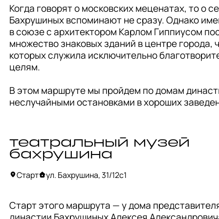
Когда говорят о московских меценатах, то о се
Бахрушиных вспоминают не сразу. Однако имен
в союзе с архитектором Карлом Гиппиусом пос
множество знаковых зданий в центре города, ч
которых служила исключительно благотворит
целям. 

В этом маршруте мы пройдем по домам династи
неслучайными остановками в хороших заведен
театральный музей
бахрушина
Старт
ул. Бахрушина, 31/12с1
Старт этого маршрута — у дома представителя
династии Бахрушиных Алексея Александровича