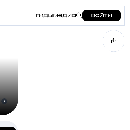
гиды
медиа
войти
i