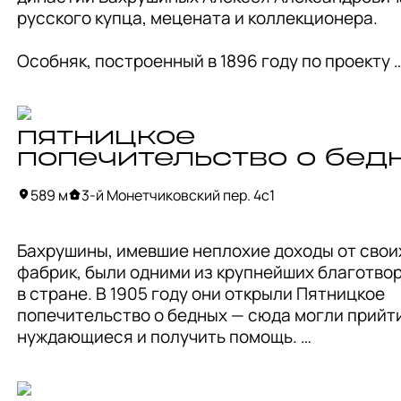
русского купца, мецената и коллекционера. 

Особняк, построенный в 1896 году по проекту 
архитектора Карла Гиппиуса, примечателен св
архитектурой: это английская готика с элемен
модерна, и ренессанса. 

пятницкое
попечительство о бед
Первый этаж дома был полностью занят театр
коллекцией хозяина, а сейчас здесь располага
589 м
3-й Монетчиковский пер. 4с1
главный корпус Театрального музея, основанно
1894 году. В фондах более 1,5 млн. экспонатов о
Бахрушины, имевшие неплохие доходы от своих
истории театрального искусства со средних ве
фабрик, были одними из крупнейших благотвор
наших дней. Это эскизы костюмов и декораций,
в стране. В 1905 году они открыли Пятницкое 
фотографии и портреты, сценические костюмы
попечительство о бедных — сюда могли прийти
известных актёров, программы и афиши спектак
нуждающиеся и получить помощь. 

Сейчас попасть внутрь нельзя — музей времен
Для парадного фасада здания «семейный» 
находится на реставрации, но можно рассмотр