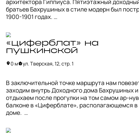
архитектора Гиппиуса. Пятиэтажный доходный
барокко. Кстати, эти локации — входная группа
братьев Бахрушиных в стиле модерн был постр
со старинными латунными фонарями и перекре
1900-1901 годах. 

очень популярны у фотографов.
Самым ярким декоративным элементом дома 
являются металлические ограждения балконов
«циферблат» на
тонкие стебли с качающимися венчиками цвето
пушкинской
Первые два этажа дома арендовали торговые 
0 м
ул. Тверская, 12, стр. 1
учреждения, а на верхних этажах располагалис
жилые комнаты. Два фасадных эркера на уровн
В заключительной точке маршрута нам повезет
второго этажа поддерживают небольшие колон
заходим внутрь Доходного дома Бахрушиных и 
оригинальными капителями в виде женских гол
отдыхаем после прогулки на том самом ар-нув
развевающимися волосами.
балконе в «Циферблате», располагающемся в 
доме.  

Место работает по принципу антикафе: это 
свободное пространство с уютной домашней 