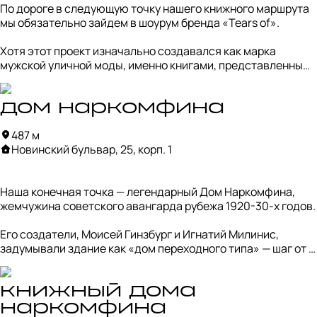
По дороге в следующую точку нашего книжного маршрута 
ханжеством; 

мы обязательно зайдем в шоурум бренда «Tears of».

• трогательные истории, особенно созвучные настроению 
поздней осени, можно найти в романах шведского 
Хотя этот проект изначально создавался как марка 
писателя Фредрика Бакмана «Вторая жизнь Уве» и 
мужской уличной моды, именно книгами, представленными 
«Тревожные люди».
здесь, мы заинтересуемся больше всего. В библиотеке 
шоу-рума собрана уникальная коллекция изданий о 
культовых брендах и направлениях современной культуры 
дом наркомфина
— от Nike и Chanel до необычных исследований Lego и 
487 м
Ferrari.

Новинский бульвар, 25, корп. 1
Кроме того, уютная атмосфера пространства дополнена 
ароматным свежесваренным кофе, позволяющим 
Наша конечная точка — легендарный Дом Наркомфина, 
задержаться здесь дольше обычного, наслаждаясь 
жемчужина советского авангарда рубежа 1920-30-х годов.

страницами вдохновляющих изданий и погружаясь в мир 
последних тенденций индустрии.
Его создатели, Моисей Гинзбург и Игнатий Милинис, 
задумывали здание как «дом переходного типа» — шаг от 
старого быта к новому, коммунальному укладу. Вместо 
обычных квартир здесь были спроектированы «жилые 
ячейки», а всё остальное — питание, стирка, досуг и 
книжный дома
воспитание детей — должно было стать общим.

наркомфина