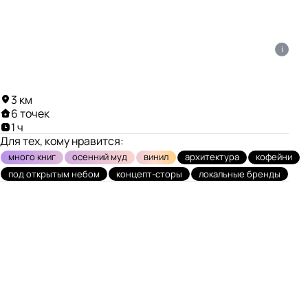
i
3 км
6 точек
1 ч
Для тех, кому нравится:
много книг
осенний муд
винил
архитектура
кофейни
под открытым небом
концепт-сторы
локальные бренды