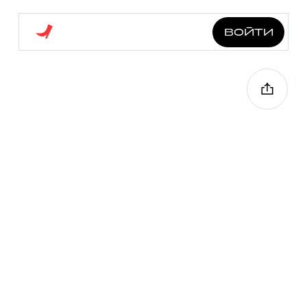
войти
ищем книгу на осень
3.0 км
6 точек
1 ч