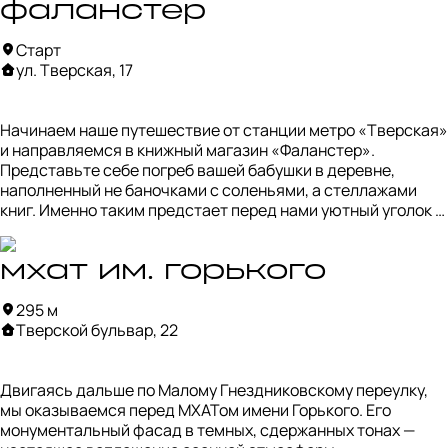
фаланстер
Старт
ул. Тверская, 17
Начинаем наше путешествие от станции метро «Тверская» 
и направляемся в книжный магазин «Фаланстер». 
Представьте себе погреб вашей бабушки в деревне, 
наполненный не баночками с соленьями, а стеллажами 
книг. Именно таким предстает перед нами уютный уголок 
«Фаланстера».

Здесь огромный выбор научно-популярной литературы, 
мхат им. горького
особенно богатой разделами по истории. Но любители 
295 м
художественной прозы тоже найдут здесь немало 
Тверской бульвар, 22
интересного.

Осенью рекомендуем почитать роман Джона Фаулза 
Двигаясь дальше по Малому Гнездниковскому переулку, 
«Коллекционер» (на первой картинке). История 
мы оказываемся перед МХАТом имени Горького. Его 
повествует о молодом мужчине, влюблённом в девушку 
монументальный фасад в темных, сдержанных тонах — 
настолько сильно, что он решается на её похищение. Книга 