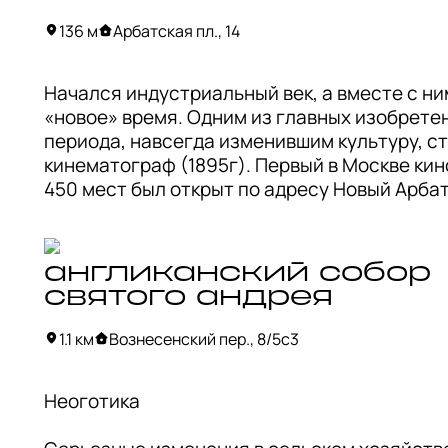
творца. Это философское направление назы
романтизмом, а архитектурный стиль в эпох
136 м
Арбатская пл., 14
романтизма получил название «эклектика». 
Сооружения теперь представляют собой мик
Начался индустриальный век, а вместе с ним
всевозможных архитектурных стилей.

«новое» время. Одним из главных изобретен
периода, навсегда изменившим культуру, ст
Особняк, построенный в 1899 году, принадл
кинематограф (1895г). Первый в Москве кин
двоюродному племяннику предпринимателя 
450 мест был открыт по адресу Новый Арбат, 
мецената Саввы Морозова. Сооружение, при
году. Претерпевая технические изменения, 
штыки современниками, получило прозвище
окончательно стало «Художественным 
Дурака».
электротеатром». Название символизирова
англиканский собор
статус кинематографа, превращавшегося из
святого андрея
легкомысленного развлечения в искусство. 
1.1 км
Вознесенский пер., 8/5с3
В кафе Eleven Coffee на первом этаже кинот
«Художественный» рекомендуем кофейный к
Неоготика 

фисташковым круассаном.