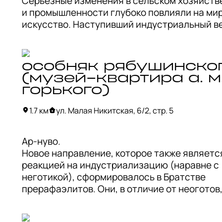
Серьезные изменения в сельском хозяйстве,
и промышленности глубоко повлияли на мир
искусство. Наступивший индустриальный ве
расслоение общества. Реакцией на это (и м
других социальных проблем) была попытка к
повернуть время вспять: через искусство ве
особняк рябушинско
истокам и забытым традициям. Общество, б
(музей-квартира а. м
часть которого работало в нечеловеческих у
горького)
пыталось найти моральное утешение в религ
которой когда-то предпочли рационализм.

1.7 км
ул. Малая Никитская, 6/2, стр. 5
Архитектурный стиль, возникший в средневе
Ар-нуво.

основанный на церковных ценностях, назыв
Новое направление, которое также является
готикой. Его романтизированное появление 
реакцией на индустриализацию (наравне с 
индустриальный век стало неоготикой. 

неготикой), сформировалось в Братстве 
прерафаэлитов. Они, в отличие от неоготов,
 Перед нами образец неоготики, построенный
черпали вдохновение из природы. Особое в
году для британской общины, — англикански
уделялось растительным орнаментам, листв
Святого Андрея.