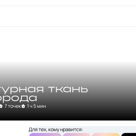
турная ткань
орода
7 точек
1 ч 5 мин
Для тех, кому нравится: