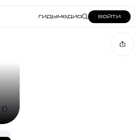
гиды
медиа
войти
i