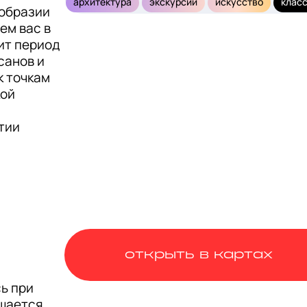
архитектура
экскурсии
искусство
клас
образии 
м вас в 
т период 
санов и 
 точкам 
ой 
ии 
открыть в картах
 при 
шается 