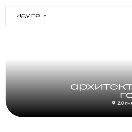
иду
по
архитек
г
2.0 км