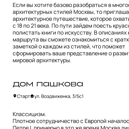
Если вы хотите базово разобраться в много
архитектурных стилей Москвы, то приглашае
архитектурное путешествие, которое охвати
с 18 по 21 века. По пути зайдем поесть круас
полистать книги по искусству. В описаниях к
маршрута вы сможете ознакомиться с кратк
заметкой о каждом из стилей, что поможет 
сформировать ваше представление о развит
мировой архитектуры.
дом пашкова
Старт
ул. Воздвиженка, 3/5с1
Классицизм.

Плотное сотрудничество с Европой началось
Петре I, примерно в это же время Москва ли