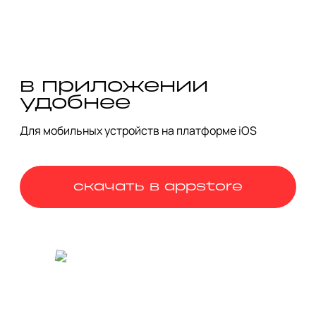
обширная чайная карта — самое то в такую пасмурную 
погоду. 

Коньково — гораздо больше, чем просто спальный район. 
Это место, где история, эксперимент и искусство навсегда 
вписали себя в ландшафт обычных улиц. Надеемся, что 
наша прогулка смогла вам это доказать.
в приложении
удобнее
Для мобильных устройств на платформе iOS
скачать в appstore