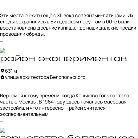
Эти места обжиты ещё с XII века славянами-вятичами. Их 
следы сохранились в Битцевском лесу. Там в 00-е были 
восстановлены древние капища, где наши далекие предки 
проводили обряды.

Позже здесь появились сёла — Беляево, Коньково и 
другие, давшие названия району и улицам. Со времён 
Петра I знать строила здесь усадьбы, а Екатерина II даже 
район экспериментов
планировала дворец как в Царицыно, но не сложилось.

631 м
улица архитектора Белопольского
Так тут и жили: тихо и по-дачному, пока в 1960-х году 
территорию не включили в состав Москвы и начали 
массовую застройку.
Вернемся к тому времени, когда Коньково только стало 
частью Москвы. В 1964 году здесь началась массовая 
застройка, и что интересно — район считался 
экспериментальным.

Именно здесь впервые в СССР опробовали концепцию 
«микрорайонов». Их спроектировали так, чтобы всё 