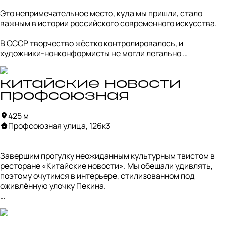
Коньково.

Это непримечательное место, куда мы пришли, стало 
Именно в стенах этой квартиры были созданы культовые 
важным в истории российского современного искусства. 

альбомы «Группа крови», «Звезда по имени Солнце» и 
«Последний герой». Вот так, в обычной девятиэтажке, 
В СССР творчество жёстко контролировалось, и 
творила легенда рок-музыки.
художники-нонконформисты не могли легально 
показывать свои работы. А им очень хотелось. И 15 
сентября 1974 года они решили выставить картины прямо 
на беляевском пустыре.

китайские новости
профсоюзная
Власти разогнали выставку бульдозерами под предлогом 
работ по благоустройству. От этого событие и прозвали 
425 м
«бульдозерной» выставкой. 

Профсоюзная улица, 126к3
Несмотря на разгон, скандал достиг цели — уже через две 
недели власти разрешили первую легальную выставку 
Завершим прогулку неожиданным культурным твистом в 
нонконформистов в Измайлово. Так обычный пустырь 
ресторане «Китайские новости». Мы обещали удивлять, 
изменил ход истории искусства.
поэтому очутимся в интерьере, стилизованном под 
оживлённую улочку Пекина. 

Здесь готовят азиатскую кухню, но адаптированную под 
наши европейские рецепторы. Приятно удивляет 