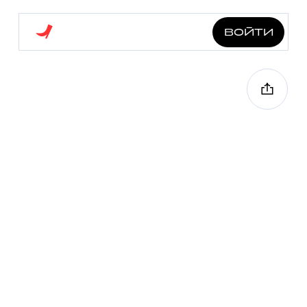
войти
коньково от а до я
4.0 км
7 точек
1 ч