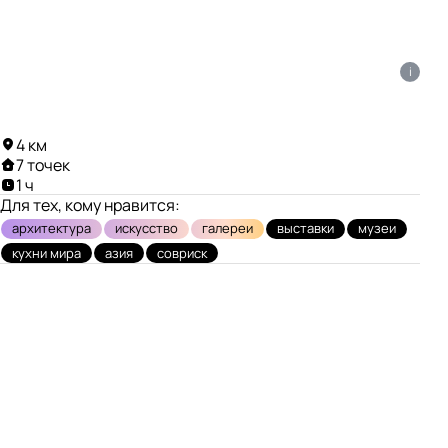
i
4 км
7 точек
1 ч
Для тех, кому нравится:
архитектура
искусство
галереи
выставки
музеи
кухни мира
азия
совриск