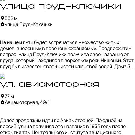
своим необычным дизайном. Раньше дом культуры 
предназначался для библиотеки, читательского зала и 
улица пруд-ключики
столовой, чтобы питаться не только обыкновенной пищей, 
362 м
но и духовной.
улица Пруд-Ключики
На нашем пути будет встречаться множество жилых 
домов, внесенных в перечень охраняемых. Предвосхитим 
вопрос: улица Пруд-Ключики получила свое название от 
пруда, который находился в верховьях реки Нищенки. Этот 
пруд был известен своей чистой ключевой водой. Дома 3 и 
5 — выявленные памятники архитектуры, построеннные в 
1928 по проекту архитектора А.П. Вегнера.
ул. авиамоторная
77 м
Авиамоторная, 49/1
Далее продолжим идти по Авиамоторной. По одной из 
версий, улица получила это название в 1933 году после 
открытия там Центрального института авиационного 