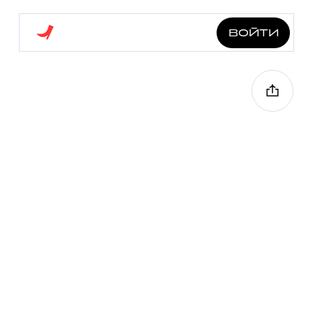
войти
дангауэровка
2.5 км
6 точек
40 мин