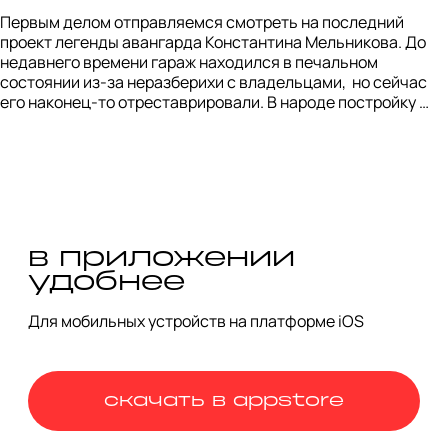
Первым делом отправляемся смотреть на последний 
проект легенды авангарда Константина Мельникова. До 
недавнего времени гараж находился в печальном 
состоянии из-за неразберихи с владельцами,  но сейчас 
его наконец-то отреставрировали. В народе постройку 
прозвали «фарой» из-за круглого оконного проема с 
тяжелым обрамлением и делением вертикальными осями. 
По слухам, изначально планировалось два таких окна, а 
сам фасад должен был символизировать решетку 
радиатора.
в приложении
удобнее
Для мобильных устройств на платформе iOS
скачать в appstore