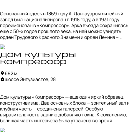
Основанный здесь в 1869 году А. Дангауэром литейный 
завод был национализирован в 1918 году, а в 1931 году 
переименован в «Компрессор». Арка въезда сохранилась 
еще с 50-х годов прошлого века, на ней можно увидеть 
орден Трудового Красного Знамени и орден Ленина – 
награды завода. «Компрессор» выпускал холодильное 
оборудование, а в годы войны – артиллерийские установки 
«Катюша» и боеприпасы. В настоящее время 
дом культуры
производства на территории нет, постройки занимают 
компрессор
офисы и склады. Попасть на территорию может быть 
непросто, главное, придумать, зачем вам именно туда 
692 м
нужно🙃
шоссе Энтузиастов, 28
Дом культуры «Компрессор» — еще один яркий образец 
конструктивизма. Два основных блока — зрительный зал и 
клубная часть — соединены галереей. Особую 
выразительность зданию добавляют окна. К сожалению, 
большая часть интерьера была утрачена во время 
реконструкции, но здание до сих пор привлекает внимание 