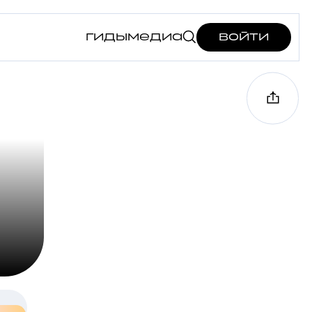
гиды
медиа
войти