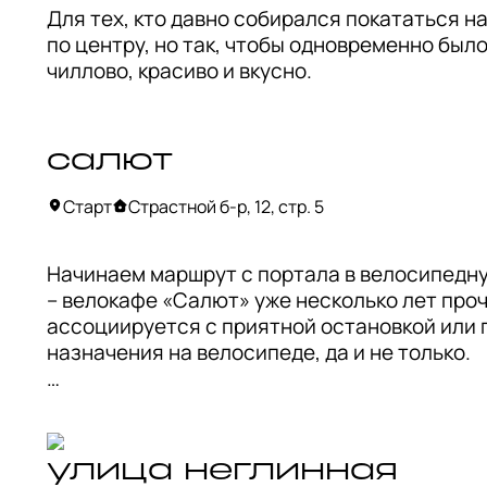
Для тех, кто давно собирался покататься на
по центру, но так, чтобы одновременно было 
чиллово, красиво и вкусно.
салют
Старт
Страстной б-р, 12, стр. 5
Начинаем маршрут с портала в велосипедну
– велокафе «Салют» уже несколько лет проч
ассоциируется с приятной остановкой или п
назначения на велосипеде, да и не только. 

Трудно представить, что когда-то в этом ме
гаражи и склады, но велоэнтузиастки Алена
и Люба Инжиневская превратили его в уютно
улица неглинная
секретное место, которое притягивает схож