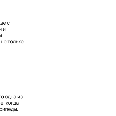
рые 
е с 
анда 
 и 
чень 
 
го, а 
но только 
ших 
сих пор 
 Так что 
йчас 
о одна из 
, 
, когда 
сипеды, 