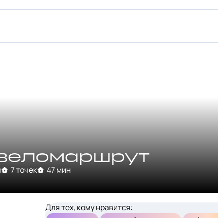
веломаршрут
м
7 точек
47 мин
Для тех, кому нравится: