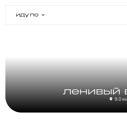
иду
по
ленивый 
9.0 к