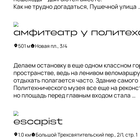
Как не трудно догадаться, Пушечной улица 
называется в честь существовавшего здесь 
XIX век «Пушечного двора». 

амфитеатр у политех
Пожар 1812 года уничтожил все деревянные 
улицы. Позже реку Неглинную заключили в тр
501 м
Новая пл., 3/4
территорию начали застраивать доходными 
магазинами – так формировался современны
Делаем остановку в еще одном классном го
Пушечной улицы.
пространстве, ведь на ленивом веломаршру
отдыхать полагается часто. Здание самого 
Политехнического музея все еще на реконст
но площадь перед главным входом стала 
амфитеатром и частью «Музейного парка». 

Концепцию пространства разработал японс
escapist
архитектор Джунья Ишигами, а проект «Муз
парка» – архитектурное бюро Wowhaus. Так ч
1.0 км
Большой Трехсвятительский пер., 2/1, стр. 1