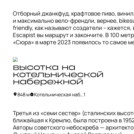
отдыхаем, залипаем на красивейший фасад 
где, кстати, восстановили множество панно 
Отборный джанкфуд, крафтовое пиво, винил,
барельефов, 

и максимально вело-френдли, вернее, bikesu
делаем фоточки и едем дальше!
friendly, как называют создатели – кажется, в
Escapist вы маршрут и закончите. В 100 метра
«Сюра» в марте 2023 появилось то самое ме
которое перенесет вас в студенческие врем
когда для веселья многого было не нужно. 

высотка на
В интерьере вас удивит огромное солнце в 
котельнической
геральдическом своде и мозаики, но интерье
набережной
последнее за чем сюда приходят. Ведь здесь
бильярдными поединками и виниловыми сес
848 м
Котельническая наб., 1
можно попробовать свои силы в пивном дра
рейсинге, например.

Третья из «семи сестер» (сталинских высото
ближайшая к Кремлю, была построена в 1952 
Во дворе оборудована велопарковка от 
Авторы советского небоскреба — архитекто
«Мосгорбайка», а в случае чего в баре можно