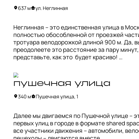
взглядам и образу жизни людей.

637 м
ул. Неглинная
Основа меню – качественные завтраки, кото
Неглинная – это единственная улица в Москв
подают весь день и за которые отвечала ком
полностью обособленной от проезжей части
Eggselent, и хороший кофе. Несмотря на не о
тротуара велодорожкой длиной 900 м. Да, вы
большое пространство, мест для посадки мно
преодолеете это расстояние за пару минут, 
еще здесь всегда есть миски с водой для ва
представьте, как это  будет красиво! 

питомцев.
Улица названа в честь реки Неглинной, и до 
она полностью повторяет все изгибы реки, 
пушечная улица
протекающей в коллекторе прямо под улицей.
аккуратнее на поворотах!

340 м
Пушечная улица, 1
С 19 века улица активно застраивалась – се
Далее мы двигаемся по Пушечной улице – эт
здесь находится множество доходных домов
первых улиц в городе в формате shared space
Центральный банк, Сандуновские бани.
все участники движения – автомобили, вело
пешеходы – двигаются вместе. 
