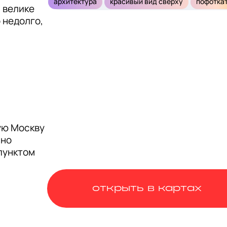
архитектура
красивый вид сверху
пофотка
 велике 
недолго, 
ю Москву 
но 
унктом 
сте были 
открыть в картах
 Чендлер 
е 
их по 