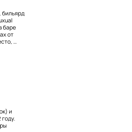
музея, 
и 
 бильярд 
xual 
 баре 
х от 
сто, 
ена, 
р – это 
,  между 
сиями 
г-
к) и 
году. 
ры 
 