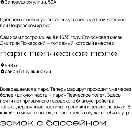
Заповедная улица, 52А
дерево, лозу и другие природные материалы, а его объекты 
выглядят так, будто они выросли из самого ландшафта.

Сделаем небольшую остановку в очень уютной кофейне 
Эта композиция напоминает большие рыболовные снасти. 
при Покровском храме.

Как и многие его работы, она про простые природные 
формы и про то, как человек взаимодействует с 
Сам храм построили ещё в 1635 году. Его основал князь 
окружающей средой.
Дмитрий Пожарский — тот самый, который вместе с 
Мининым руководил народным ополчением в период 
парк певческое поле
Смутного времени. Для храма даже отлили специальный 
колокол в память об освобождении Москвы от польских 
598 м
войск. А по архитектуре церковь часто сравнивают с 
район Бабушкинский
храмом Василия Блаженного — только в уменьшенном 
масштабе.

Возвращаемся в парк. Теперь маршрут проходит уже через 
Сейчас рядом с храмом работает небольшая кофейня с 
более «дикую» часть — парк «Певческое поле». Здесь 
довольно домашней атмосферой. Тут продают булки с 
почти нет привычного городского благоустройства — 
маком, морковные торты, кексы и, конечно, церковные 
только деревянные настилы, тропинки и редкие лавочки. В 
пирожки. Можно спокойно посидеть на тихой веранде, 
какой-то момент вообще перестаёшь ощущать себя внутри 
выпить кофе и немного отдохнуть от прогулки.
города.

замок с бассейном
Особенно странно и даже немного сюрреалистично 