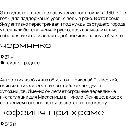
Но со временем районы начали активно застраивать, и 
железная дорога стала мешать развитию города. 
Это гидротехническое сооружение построили в 1960–70-е 
Окончательно ветку разобрали в конце 1980-х при 
годы для поддержания уровня воды в реке. В это время 
строительстве Серпуховско-Тимирязевской линии. 
Яузу активно перестраивали под нужды растущего города: 
Сейчас на её месте стоят жилые дома и проходят улицы.

укрепляли берега, меняли русло, прокладывали новые 
набережные и создавали подобные инженерные объекты 
От Бескудниковской ветки осталось совсем немного 
для регулирования течения.

следов, и один из них — этот старый клёпаный мост через 
чермянка
Яузу.
Сейчас плотина стала частью прогулочного маршрута 
87 м
вдоль реки и довольно атмосферным местом. Тут 
район Отрадное
интересно просто постоять и понаблюдать за тем, как 
работает вся система и как поток воды проходит через 
конструкции плотины.

Автор этих необычных объектов — Николай Полисский, 
один из самых известных российских ленд-арт 
Рядом сделали качели и деревянные пирсы, чтобы можно 
художников. Именно он делает огромные деревянные 
было подойти ближе к воде. А ещё здесь часто сидят 
инсталляции для Масленицы в Никола-Ленивце, видео с 
местные рыбаки.
сожжением которых потом разлетаются по всему 
интернету.

кофейня при храме
Но здесь работы можно увидеть в более спокойной 
543 м
обстановке и без огня. Полисский часто использует 