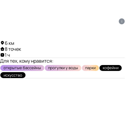
i
6 км
8 точек
1 ч
Для тех, кому нравится:
открытые бассейны
прогулки у воды
парки
кофейни
искусство