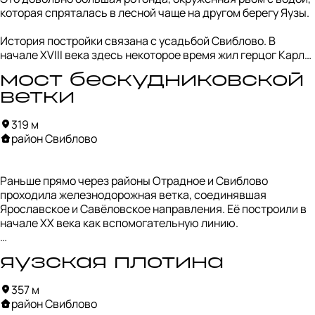
которая спряталась в лесной чаще на другом берегу Яузы.

После революции усадьба пришла в упадок, но в 1990-х её 
начали восстанавливать. Сейчас это тихий усадебный 
История постройки связана с усадьбой Свиблово. В 
комплекс с прудом, храмом Троицы и остатками старой 
начале XVIII века здесь некоторое время жил герцог Карл-
парковой архитектуры.
Фридрих Голштинский — жених дочери Петра I Анны. 
мост бескудниковской
Считается, что именно при нём на острове у Яузы 
появилась круглая ротонда «Храм Воздуха», ставшая 
ветки
одной из главных достопримечательностей усадебного 
319 м
парка.

район Свиблово
Правда, почему она получила именно такое название — до 
конца непонятно. Но дышится тут и правда как-то легче.
Раньше прямо через районы Отрадное и Свиблово 
проходила железнодорожная ветка, соединявшая 
Ярославское и Савёловское направления. Её построили в 
начале XX века как вспомогательную линию.

В 1930–50-е годы ветка использовалась довольно 
яузская плотина
активно: по ней ходили пассажирские поезда и перевозили 
грузы для заводов. Вдоль путей появились платформы и 
357 м
целые железнодорожные посёлки.

район Свиблово