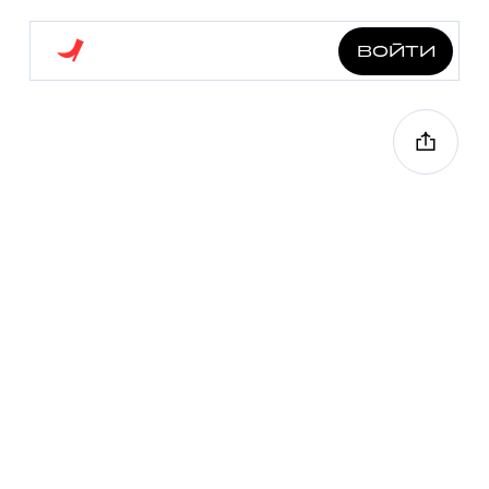
войти
наедине с яузой
6.0 км
8 точек
1 ч