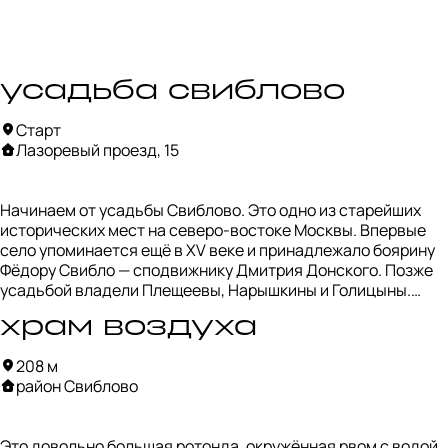
усадьба свиблово
Старт
Лазоревый проезд, 15
Начинаем от усадьбы Свиблово. Это одно из старейших 
исторических мест на северо-востоке Москвы. Впервые 
село упоминается ещё в XV веке и принадлежало боярину 
Фёдору Свибло — сподвижнику Дмитрия Донского. Позже 
усадьбой владели Плещеевы, Нарышкины и Голицыны.

храм воздуха
Современный облик усадьба получила при купце Иване 
Кожевникове: тогда здесь появился классический особняк 
208 м
с колоннами, а рядом построили большую суконную 
район Свиблово
фабрику и рабочие корпуса. В разное время в Свиблове 
бывал Александр I, а Николай Карамзин именно здесь 
начал работу над «Историей государства Российского».

Это довольно большая ротонда, окружённая рвом с водой, 