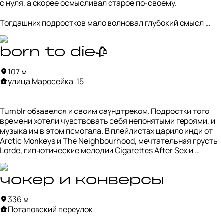
домами скрывается яркая неоновая жизнь Москвы.
с нуля, а скорее осмысливал старое по-своему.

Тогдашних подростков мало волновал глубокий смысл 
живописи, скульптуры и других направлений. Они 
выдергивали из них контекст, настроение, добавляли свои 
фильтры — так и рождались те самые коллажи и фото 
born to die🥀
статуй в лиловой дымке, которые все добавляли свои 
107 м
сохраненки.

улица Маросейка, 15
Что-то похожее сейчас можно поймать в центре Az/art. Та 
самая атмосфера Tumblr хорошо читается в их неоновой 
Tumblr обзавелся и своим саундтреком. Подростки того 
вывеске над кофейней — такое же смешение старого и 
времени хотели чувствовать себя непонятыми героями, и 
нового, знакомого и цифрового.
музыка им в этом помогала. В плейлистах царило инди от 
Arctic Monkeys и The Neighbourhood, мечтательная грусть 
Lorde, гипнотические мелодии Cigarettes After Sex и 
сказочно-мрачный поп Melanie Martinez. А главным 
голосом того времени стала, конечно, Lana Del Rey.

чокер и конверсы
Еще тогда начался бум на все винтажное, включая 
336 м
физические носители. Многие специально искали альбомы 
Потаповский переулок
на CD и виниле, чтобы прикоснуться к музыке буквально. 
Этот тренд все еще жив — по пути можно заглянуть в 