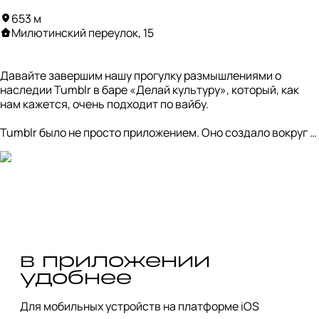
Сейчас пленка стала мейнстримом, но от этого не менее 
653 м
крута. По пути у нас как раз фотоателье «Перспектива» — 
Милютинский переулок, 15
место, пропитанное духом того времени. Здесь можно и 
кофе выпить, и проявить пленку, и погрузиться в эту 
атмосферу.
Давайте завершим нашу прогулку размышлениями о 
наследии Tumblr в баре «Делай культуру», который, как 
нам кажется, очень подходит по вайбу. 

Tumblr было не просто приложением. Оно создало вокруг 
себя комьюнити с уникальным визуальным стилем, на 
котором росло целое поколение. Нас научили видеть 
красоту в чем-то несовершенном и создавать своё 
искусство. 

Наша прогулка — это попытка найти следы той цифровой 
эпохи в архитектуре, музыке и тактильных ощущениях 
вроде плёнки и винила. Надеемся, что нам удалось 
ненадолго вернуть вас в 2014, ну или хотя бы рассказать о 
в приложении
чем-то новом.
удобнее
Для мобильных устройств на платформе iOS