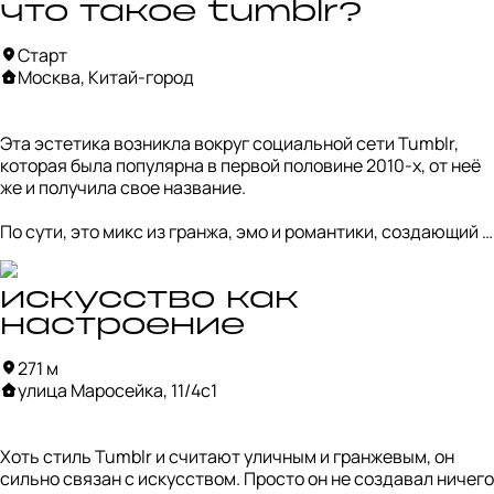
что такое tumblr?
Старт
Москва, Китай-город
Эта эстетика возникла вокруг социальной сети Tumblr, 
которая была популярна в первой половине 2010-х, от неё 
же и получила свое название. 

По сути, это микс из гранжа, эмо и романтики, создающий 
меланхоличную атмосферу. Его характеризуют темные, 
тусклые цвета, эффект винтажной фотографии, 
передающий чувство ностальгии и тоски по прошлому, и 
искусство как
настроение «на сложном».

настроение
Интерес создается за счет контрастов — нежные 
271 м
элементы вроде цветов соседствуют с грубыми 
улица Маросейка, 11/4с1
текстурами, таких как кожа или бетон, а завершает визуал 
сознательная небрежность и «неряшливость» картинки. 
Окрестности Китай-города как раз сочетают в себе эти 
Хоть стиль Tumblr и считают уличным и гранжевым, он 
две противоположности: за старыми неоклассическими 
сильно связан с искусством. Просто он не создавал ничего 