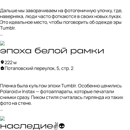
магазин Plstk Wrld, где до сих пор живут артефакты той 
Дальше мы заворачиваем на фотогеничную улочку, где, 
эпохи.
наверняка, люди часто фоткаются в своих новых луках. 
Это идеальное место, чтобы поговорить об одежде эры 
Tumblr. 

Это был ещё один способ заявить о своей «непохожести», 
о тонкой душевной организации и о любви к мрачной 
романтике.

эпоха белой рамки
222 м
Парни косили под скейтеров: шапки бини, клетчатые 
Потаповский переулок, 5, стр. 2
рубашки и скини джинсы. Девушки одевались более 
утонченно, но тоже с уличным оттенком: кроп-футболки, 
мини-юбки и сетчатые колготки. Еще в моде были самые 
Пленка была культом эпохи Tumblr. Особенно ценились 
разные кеды, особенно от Converse и Vans. 

Polaroid и Instax — фотоаппараты, которые печатали 
снимки сразу. Пиком стиля считалась гирлянда из таких 
Ну и какая tumblr girl без чокера? Это было главным знаком 
фото на стене.

того, что ты шаришь.
У кого не было Polaroid, добивались того же эффекта через 
приложения. Безоговорочным хитом была Retrica.

наследие✌️👽