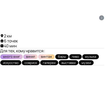
i
2 км
6 точек
40 мин
Для тех, кому нравится:
много книг
винил
винтаж
бары
пиво
музыка
искусство
совриск
галереи
выставки
музеи