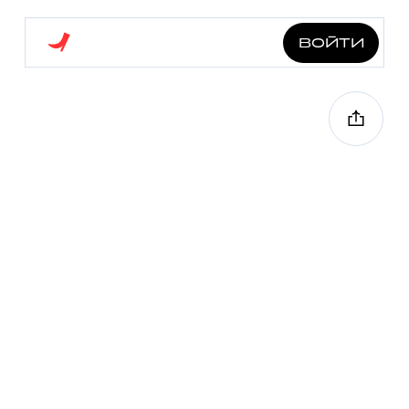
войти
tumblr вайб
2.0 км
6 точек
40 мин