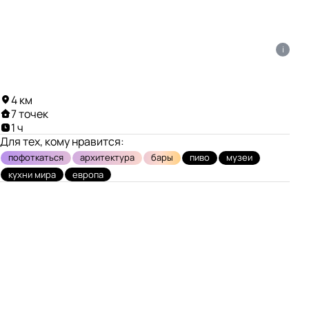
i
4 км
7 точек
1 ч
Для тех, кому нравится:
пофоткаться
архитектура
бары
пиво
музеи
кухни мира
европа