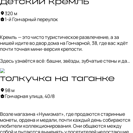
Несмотря на свою нишевость, людей тут обычно немало. 
детский кремль
При этом атмосфера остаётся почти семейной: гости 
320 м
общаются и веселятся, официанты легко поддерживают 
1-й Гончарный переулок
диалог, а по телевизору над барной стойкой идёт 
хоккейный матч.
Кремль — это чисто туристическое развлечение, а за 
нишей идите во двор дома на Гончарной, 38, где вас ждёт 
почти точная мини-версия крепости.

Здесь узнаётся всё: башни, звёзды, зубчатые стены и даже 
собственные куранты. И в отличие от настоящего Кремля, 
по этой «детской» крепости можно свободно полазить и 
вживую рассмотреть, насколько тщательно выполнена 
толкучка на таганке
репродукция.
98 м
Гончарная улица, 40/8
Возле магазина «Нумизмат», где продаются старинные 
монеты, ордена и медали, почти каждый день собираются 
любители коллекционирования. Они общаются между 
собой и пытаются выменять у посетителей недостающие 