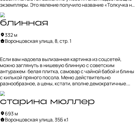
экземпляры. Это явление получило название «Толкучка на 
Таганке» — порой желающих обменяться бывает 
действительно много.

блинная
Однако среди них встречаются и недобросовестные люди. 
332 м
Некоторые стараются провернуть обмен на невыгодных 
Воронцовская улица, 8, стр. 1
условиях, поэтому стоит сохранять бдительность.
Если вам надоела вылизанная картинка из соцсетей, 
можно заглянуть в нишевую блинную с советским 
антуражем: белая плитка, самовар с чайной бабой и блины 
с килькой пряного посола. Меню действительно 
разнообразное, а цены, кстати, вполне демократичные.

Главное — помнить, что вы не в бежевой кафешке на 
Чистых прудах. Мы, например, заказали блины со сметаной 
старина мюллер
и сгущёнкой, наивно ожидая, что добавки принесут в 
693 м
отдельных соусниках. В итоге получили блины с миксом из 
Воронцовская улица, 35Б к1
сметаны и сгущёнки. Вкус, конечно, на любителя, но где бы 
мы ещё такое попробовали?