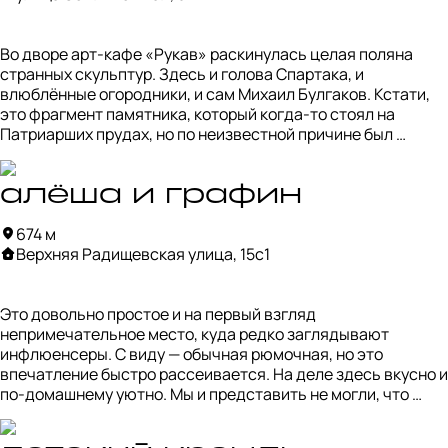
Во дворе арт-кафе «Рукав» раскинулась целая поляна 
странных скульптур. Здесь и голова Спартака, и 
влюблённые огородники, и сам Михаил Булгаков. Кстати, 
это фрагмент памятника, который когда-то стоял на 
Патриарших прудах, но по неизвестной причине был 
запрещён.

Главная звезда этого дворика — котик на вишнёвой 
алёша и графин
подушке. Он умиляет, но одновременно рождает массу 
674 м
вопросов: почему именно вишнёвая подушка? почему он 
Верхняя Радищевская улица, 15с1
сложен из килек? И, наконец, что вообще делает он, как и 
все остальные фигуры, в этом месте?

Это довольно простое и на первый взгляд 
Ответов, разумеется, нет.
непримечательное место, куда редко заглядывают 
инфлюенсеры. С виду — обычная рюмочная, но это 
впечатление быстро рассеивается. На деле здесь вкусно и 
по-домашнему уютно. Мы и представить не могли, что 
чебуреки за 200 рублей окажутся настолько удачными.
