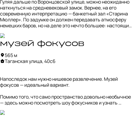
Гуляя дальше по Воронцовской улице, можно неожиданно 
наткнуться на средневековый замок. Вернее, на его 
современную интерпретацию — банкетный зал «Старина 
Мюллер». По задумке он должен передавать атмосферу 
немецких баров, но на деле это нечто большее: настоящий 
заповедник постсоветского китча.

Помпезные люстры, статуи в псевдосредневековом стиле, 
музей фокусов
доспехи с мечами на стенах, бархатные скатерти — чистое 
565 м
воплощение формулы «дорого-богато». В меню тоже 
Таганская улица, 40с6
полное раздолье: шашлык, бургеры, немецкие сосиски, 
десятки салатов и алкоголь на любой вкус.
Напоследок нам нужно нишевое развлечение. Музей 
фокусов — идеальный вариант.

Помимо того, что само пространство довольно необычное 
— здесь можно посмотреть шоу фокусников и узнать 
секреты различных трюков, — это ещё и отличное место 
для фотосессии.

Можно сделать кадр с «отрубленной» головой, 
сфотографироваться летящим на метле как Гарри Поттер, 