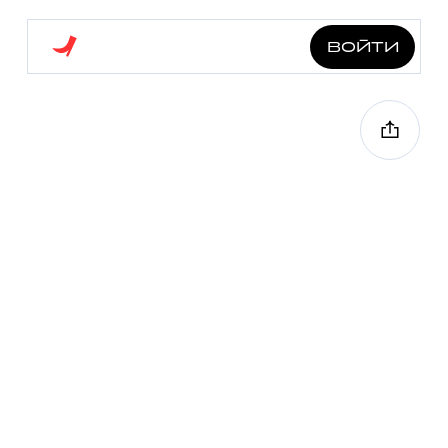
войти
нишевая таганка
4.0 км
7 точек
1 ч