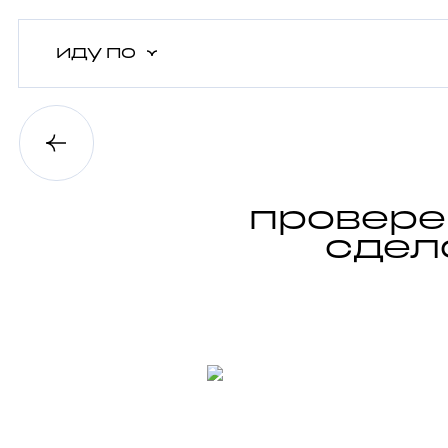
иду
по
провере
сдел