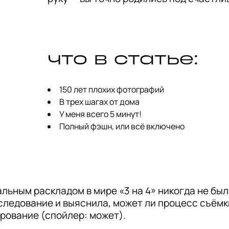
что в статье:
150 лет плохих фотографий
В трех шагах от дома
У меня всего 5 минут!
Полный фэшн, или всё включено
льным раскладом в мире «3 на 4» никогда не была
ледование и выяснила, может ли процесс съёмки
арование (cпойлер: может).