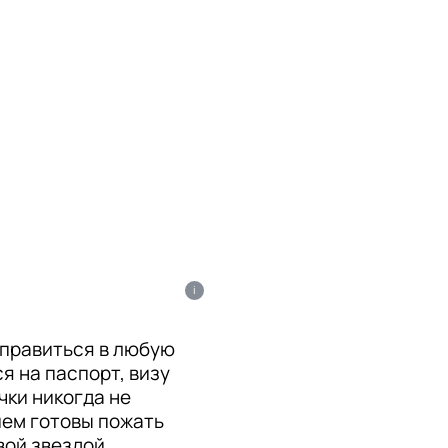
i
тправиться в любую
 на паспорт, визу
чки никогда не
ием готовы пожать
вой звездой.