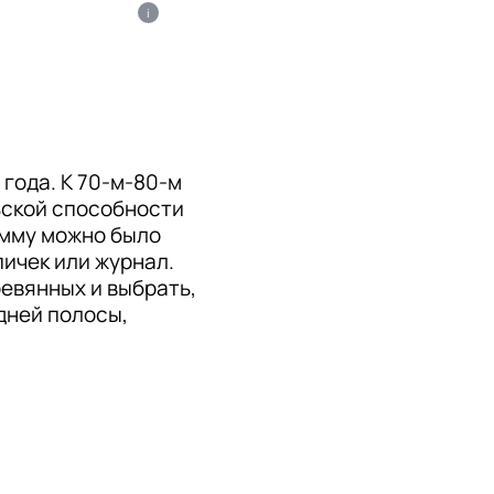
i
ода. К 70-м-80-м 
ьской способности 
мму можно было 
ичек или журнал. 
евянных и выбрать, 
дней полосы, 