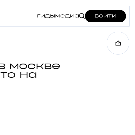
гиды
медиа
войти
в москве
то на