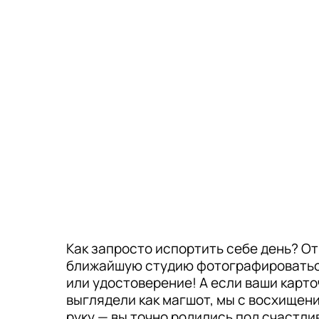
Как запросто испортить себе день? О
ближайшую студию фотографироваться
или удостоверение! А если ваши карто
выглядели как магшот, мы с восхищен
руку — вы точно родились под счастли