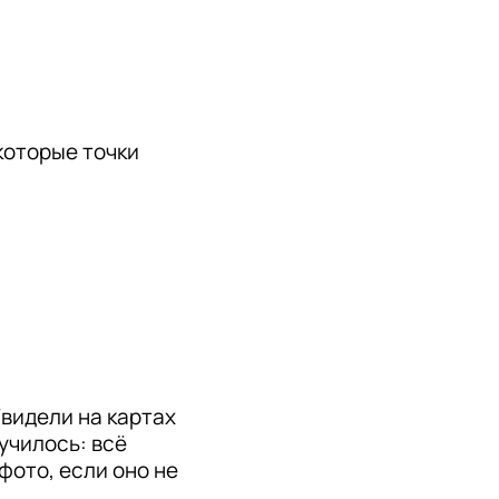
которые точки 
видели на картах 
училось: всё 
ото, если оно не 