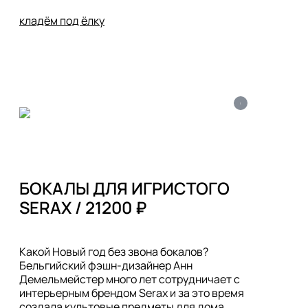
кладём под ёлку
i
БОКАЛЫ ДЛЯ ИГРИСТОГО

SERAX / 21200 ₽
Какой Новый год без звона бокалов? 
Бельгийский фэшн-дизайнер Анн 
Демельмейстер много лет сотрудничает с 
интерьерным брендом Serax и за это время 
создала культовые предметы для дома. 