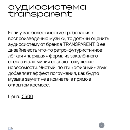
аудиосистема 
transparent 
Если у вас более высокие требования к 
воспроизведению музыки, то должны оценить 
аудиосистему от бренда TRANSPARENT. В ее 
дизайне есть что-то ретро-футуристичное:  
лёгкая «парящая» форма из закалённого 
стекла и алюминия создают ощущение 
невесомости. Чистый, почти «эфирный» звук 
добавляет эффект погружения, как будто 
музыка звучит не в комнате, а прямо в 
открытом космосе. 

Цена: 
€600
i