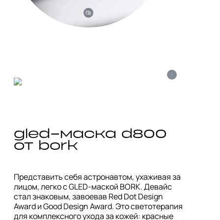
i
gled-маска d800 
от bork 
Представить себя астронавтом, ухаживая за 
лицом, легко с GLED-маской BORK. Девайс 
стал знаковым, завоевав Red Dot Design 
Award и Good Design Award. Это светотерапия 
для комплексного ухода за кожей: красные 