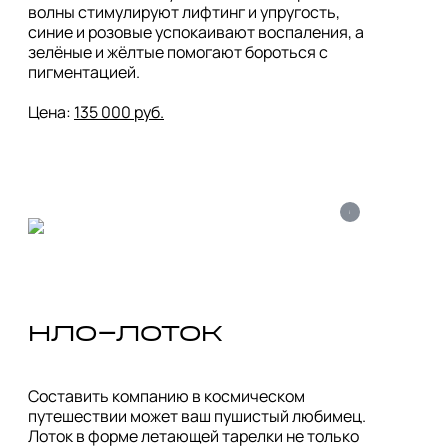
волны стимулируют лифтинг и упругость, 
синие и розовые успокаивают воспаления, а 
зелёные и жёлтые помогают бороться с 
пигментацией. 

Цена: 
135 000 руб.
i
Составить компанию в космическом 
путешествии может ваш пушистый любимец. 
Лоток в форме летающей тарелки не только 