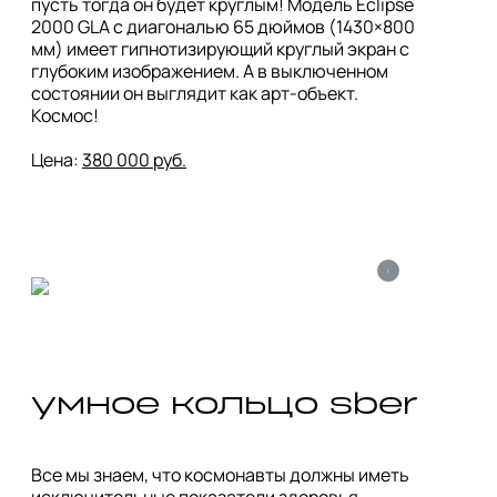
пусть тогда он будет круглым! Модель Eclipse 
2000 GLA с диагональю 65 дюймов (1430×800 
мм) имеет гипнотизирующий круглый экран с 
глубоким изображением. А в выключенном 
состоянии он выглядит как арт-объект. 
Космос!

Цена: 
380 000 руб.
i
умное кольцо sber
Все мы знаем, что космонавты должны иметь 
исключительные показатели здоровья. 