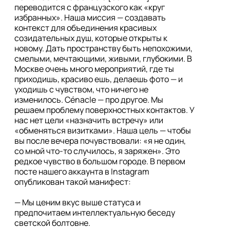
переводится с французского как «круг 
избранных». Наша миссия — создавать 
контекст для объединения красивых 
созидательных душ, которые открыты к 
новому. Дать пространству быть непохожими, 
смелыми, мечтающими, живыми, глубокими. В 
Москве очень много мероприятий, где ты 
приходишь, красиво ешь, делаешь фото — и 
уходишь с чувством, что ничего не 
изменилось. Cénacle — про другое. Мы 
решаем проблему поверхностных контактов. У 
нас нет цели «назначить встречу» или 
«обменяться визитками». Наша цель — чтобы 
вы после вечера почувствовали: «я не один, 
со мной что-то случилось, я заряжен». Это 
редкое чувство в большом городе. В первом 
посте нашего аккаунта в Instagram 
опубликован такой манифест:

— Мы ценим вкус выше статуса и 
предпочитаем интеллектуальную беседу 
светской болтовне.
