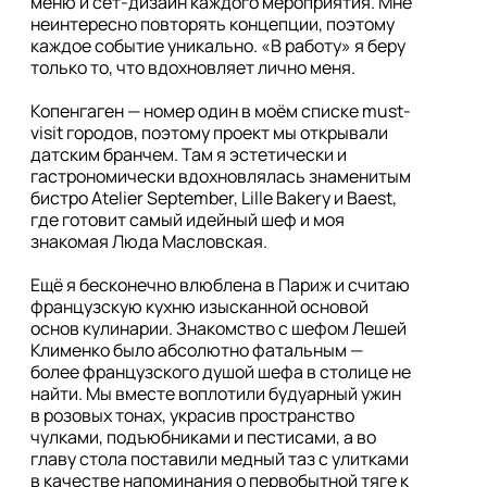
меню и сет-дизайн каждого мероприятия. Мне 
неинтересно повторять концепции, поэтому 
каждое событие уникально. «В работу» я беру 
только то, что вдохновляет лично меня.

Копенгаген — номер один в моём списке must-
visit городов, поэтому проект мы открывали 
датским бранчем. Там я эстетически и 
гастрономически вдохновлялась знаменитым 
бистро Atelier September, Lille Bakery и Baest, 
где готовит самый идейный шеф и моя 
знакомая Люда Масловская.

Ещё я бесконечно влюблена в Париж и считаю 
французскую кухню изысканной основой 
основ кулинарии. Знакомство с шефом Лешей 
Клименко было абсолютно фатальным — 
более французского душой шефа в столице не 
найти. Мы вместе воплотили будуарный ужин 
в розовых тонах, украсив пространство 
чулками, подъюбниками и пестисами, а во 
главу стола поставили медный таз с улитками 
в качестве напоминания о первобытной тяге к 