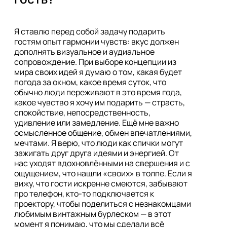
Я ставлю перед собой задачу подарить 
гостям опыт гармонии чувств: вкус должен 
дополнять визуальное и аудиальное 
сопровождение. При выборе концепции из 
мира своих идей я думаю о том, какая будет 
погода за окном, какое время суток, что 
обычно люди переживают в это время года, 
какое чувство я хочу им подарить — страсть, 
спокойствие, непосредственность, 
удивление или замедление. Ещё мне важно 
осмысленное общение, обмен впечатлениями, 
мечтами. Я верю, что люди как спички могут 
зажигать друг друга идеями и энергией. От 
нас уходят вдохновлёнными на свершения и с 
ощущением, что нашли «своих» в толпе. Если я 
вижу, что гости искренне смеются, забывают 
про телефон, кто-то подключается к 
проектору, чтобы поделиться с незнакомцами 
любимым винтажным бурлеском — в этот 
момент я понимаю, что мы сделали всё 