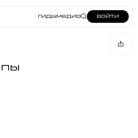
гиды
медиа
войти
ипы