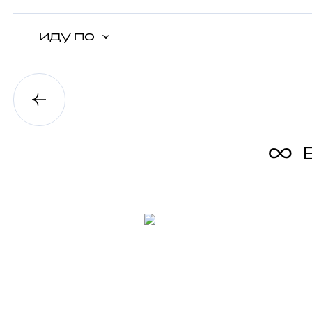
иду
по
∞ 