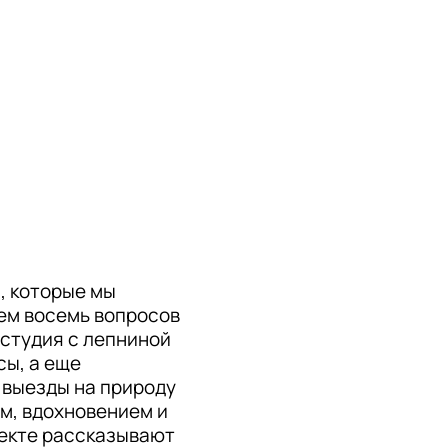
, которые мы
аем восемь вопросов
студия с лепниной
сы, а еще
 выезды на природу
ом, вдохновением и
екте рассказывают