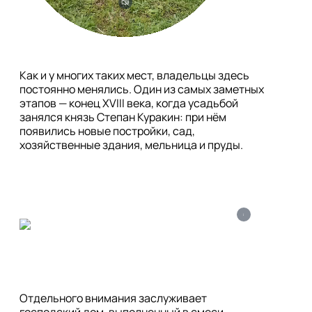
Как и у многих таких мест, владельцы здесь 
постоянно менялись. Один из самых заметных 
этапов — конец XVIII века, когда усадьбой 
занялся князь Степан Куракин: при нём 
появились новые постройки, сад, 
хозяйственные здания, мельница и пруды.
i
Отдельного внимания заслуживает 
господский дом, выполненный в смеси 