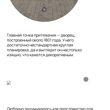
Главная точка притяжения — дворец, 
построенный около 1801 года. У него 
достаточно нестандартная круглая 
планировка, да и выглядит он настолько 
изящно, что кажется декоративным. 
i
Люблино задумывалось как пространство для 