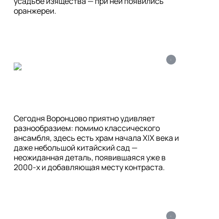
усадьбе изящества — при ней появились 
оранжереи.
i
Сегодня Воронцово приятно удивляет 
разнообразием: помимо классического 
ансамбля, здесь есть храм начала XIX века и 
даже небольшой китайский сад — 
неожиданная деталь, появившаяся уже в 
2000-х и добавляющая месту контраста.
i