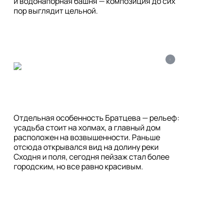
и водонапорная башня — композиция до сих 
пор выглядит цельной.
i
Отдельная особенность Братцева — рельеф: 
усадьба стоит на холмах, а главный дом 
расположен на возвышенности. Раньше 
отсюда открывался вид на долину реки 
Сходня и поля, сегодня пейзаж стал более 
городским, но все равно красивым. 