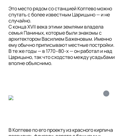
Это место рядом со станцией Коптево можно 
спутать с более известным Царицыно — и не 
случайно.

С конца XVII века этими землями владела 
семья Паниных, которые были знакомы с 
архитектором Василием Баженовым. Именно 
ему обычно приписывают местные постройки. 
В те же годы — в 1770–80-х — он работал и над 
Царицыно, так что сходство между усадьбами 
вполне объяснимо.
i
В Коптеве по его проекту из красного кирпича 