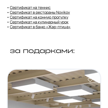
• 
Сертификат на теннис
• 
Cертификат в рестораны Novikov
• 
Сертификат на конную прогулку
• 
Сертификат на кулинарный урок
• 
Сертификат в баню «Жар-птица»
за подарками: