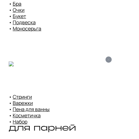
• 
Бра
• 
Очки
• 
Букет
• 
Подвеска
• 
Моносерьга
i
• 
Стринги
• 
Варежки
• 
Пена для ванны
• 
Косметичка
• 
Набор