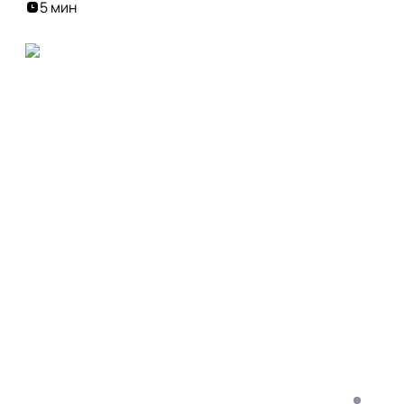
5 мин
i