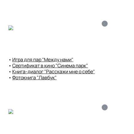
i
• 
Игра для пар "Между нами"
• 
Сертификат в кино "Синема парк"
• 
Книга-диалог "Расскажи мне о себе"
• 
Фотокнига "Лавбук"
i