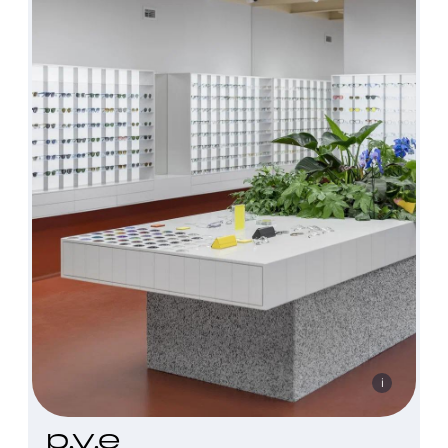
i
p.y.e