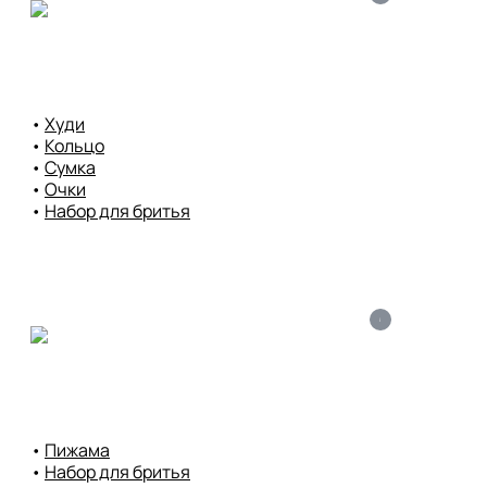
• 
Худи
• 
Кольцо
• 
Сумка
• 
Очки
• 
Набор для бритья
i
• 
Пижама
• 
Набор для бритья