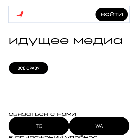
войти
идущее медиа
ВСЁ СРАЗУ
связаться с нами
TG
WA
в приложении удобнее